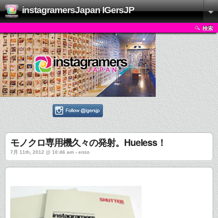
instagramersJapan IGersJP
検索
モノクロ専用機久々の発射。Hueless！
7月 11th, 2012 @ 10:46 am › enzo