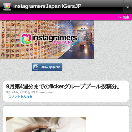
instagramersJapan IGersJP
検索
9月第4週分までのflickerグループプール投稿分。
9月 24th, 2012 @ 09:05 am › enzo
↓ コメントを入れる