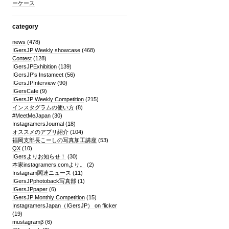
ーケース
category
news
(478)
IGersJP Weekly showcase
(468)
Contest
(128)
IGersJPExhibition
(139)
IGersJP's Instameet
(56)
IGersJPInterview
(90)
IGersCafe
(9)
IGersJP Weekly Competition
(215)
インスタグラムの使い方
(8)
#MeetMeJapan
(30)
InstagramersJournal
(18)
オススメのアプリ紹介
(104)
福岡支部長こーしの写真加工講座
(53)
QX
(10)
IGersよりお知らせ！
(30)
本家instagramers.comより。
(2)
Instagram関連ニュース
(11)
IGersJPphotoback写真部
(1)
IGersJPpaper
(6)
IGersJP Monthly Competition
(15)
InstagramersJapan（IGersJP） on flicker
(19)
mustagramβ
(6)