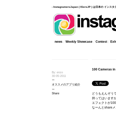
- InstagramersJapan ( IGersJP ) は日本の 
news
Weekly Showcase
Contest
Exhi
100 Camera
By: enzo
30-05-2011
オススメのアプリ紹介
Share
どうもえんぞう
持ってはいますがほぼ
エフェクトが10
なーんとshar