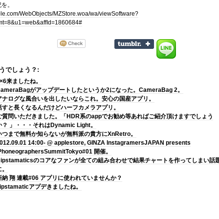
記を。
pple.com/WebObjects/MZStore.woa/wa/viewSoftware?
mt=8&u1=web&affId=1860684#
うでしょう？:
6×6来ましたね。
CameraBagがアップデートしたというか2になった。CameraBag 2。
アナログな風合いを出したいならこれ。安心の国産アプリ。
話すと長くなるんだけどハーフカメラアプリ。
ご質問いただきました。「HDR系のappでお勧め等あればご紹介頂けますでしょう
か？ 」・・・それはDynamic Light。
いつまで無料か知らないが無料派の貴方にXnRetro。
012.09.01 14:00- @ applestore, GINZA InstagramersJAPAN presents
PhoneographersSummitTokyo#01 開催。
Hipstamaticsのコアなファンが全ての組み合わせで結果チャートを作ってしまい話
に。
新納 翔 連載#06 アプリに使われていませんか？
hipstamaticアプデきましたね。