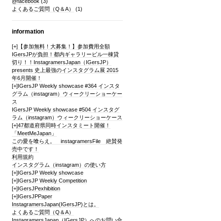
@facebook
(3)
よくあるご質問（Q＆A）
(1)
information
[+]
【参加無料！大募集！】参加費用全額
IGersJPが負担！都内ギャラリービル一棟貸
切り！！InstagramersJapan（IGersJP）
presents 史上最強のインスタグラム展 2015
年6月開催！
[+]
IGersJP Weekly showcase #364 インスタ
グラム（instagram）ウィークリーショーケー
ス
IGersJP Weekly showcase #504 インスタグ
ラム（instagram）ウィークリーショーケース
[+]
47都道府県同時インスタミート開催！
「MeetMeJapan」
この愛を喰らえ。 instagramersFile 絶賛発
売中です！
利用規約
インスタグラム（instagram）の使い方
[+]
IGersJP Weekly showcase
[+]
IGersJP Weekly Competition
[+]
IGersJPexhibition
[+]
IGersJPPaper
InstagramersJapan(IGersJP)とは。
よくあるご質問（Q＆A）
InstagramersJapan（IGersJP）へのお問い合