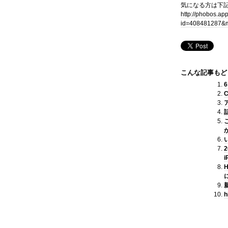
気になる方は下
http://phobos.a
id=408481287&
こんな記事もど
2
i