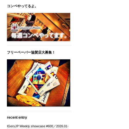
コンペやってるよ。
フリーペーパー協賛店大募集！
recent entry
IGersJP Weekly showcase #600／2026.01-