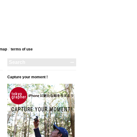
emap
terms‎ of use
Capture your moment !