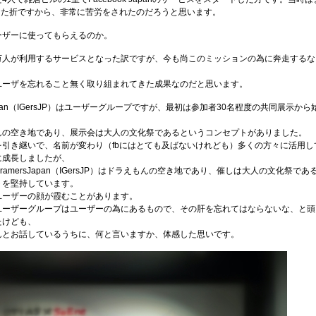
だった折ですから、非常に苦労をされたのだろうと思います。
ーザーに使ってもらえるのか。
万人が利用するサービスとなった訳ですが、今も尚このミッションの為に奔走するな
ユーザを忘れること無く取り組まれてきた成果なのだと思います。
ersJapan（IGersJP）はユーザーグループですが、最初は参加者30名程度の共同展示から
んの空き地であり、展示会は大人の文化祭であるというコンセプトがありました。
を引き継いで、名前が変わり（fbにはとても及ばないけれども）多くの方々に活用し
に成長しましたが、
agramersJapan（IGersJP）はドラえもんの空き地であり、催しは大人の文化祭であ
トを堅持しています。
ユーザーの顔が霞むことがあります。
ユーザーグループはユーザーの為にあるもので、その肝を忘れてはならないな、と頭
たけども、
んとお話しているうちに、何と言いますか、体感した思いです。