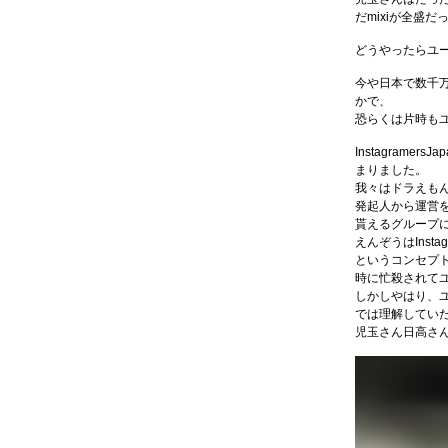
だmixiが全盛
どうやったらユ
今や日本で数千
かで、
恐らくは片時も
Instagram
まりました。
我々はドラえも
発起人から運営
貰えるグループ
えんぞうはInst
というコンセプ
時に忙殺されて
しかしやはり、
では理解してい
児玉さん日高さ