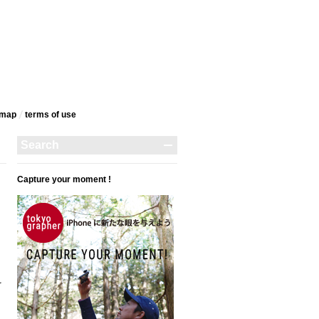
emap
terms‎ of use
Capture your moment !
を