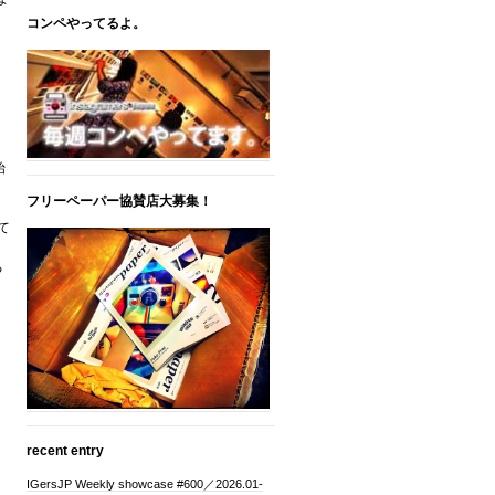
コンペやってるよ。
始
フリーペーパー協賛店大募集！
て
る
recent entry
IGersJP Weekly showcase #600／2026.01-