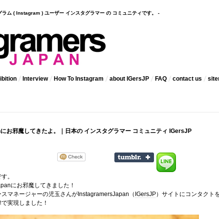
インスタグラム ( Instagram ) ユーザー インスタグラマー の コミュニティです。 -
bition
Interview
How To Instagram
about IGersJP
FAQ
contact us
sit
apanにお邪魔してきたよ。｜日本の インスタグラマー コミュニティ IGersJP
です。
 Japanにお邪魔してきました！
マネージャーの児玉さんがInstagramersJapan（
IGersJP
）サイトにコンタクト
緯で実現しました！