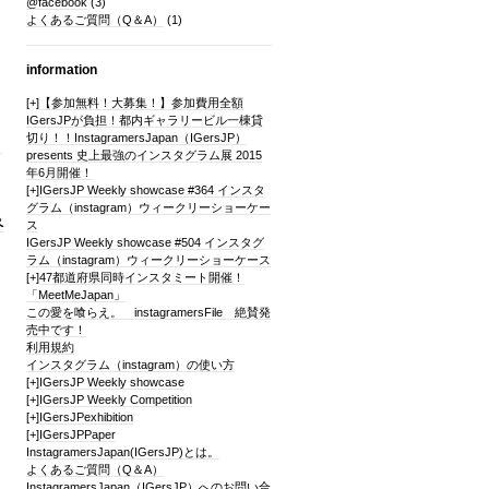
@facebook
(3)
よくあるご質問（Q＆A）
(1)
information
[+]
【参加無料！大募集！】参加費用全額
IGersJPが負担！都内ギャラリービル一棟貸
切り！！InstagramersJapan（IGersJP）
く
presents 史上最強のインスタグラム展 2015
年6月開催！
[+]
IGersJP Weekly showcase #364 インスタ
グラム（instagram）ウィークリーショーケー
ペ
ス
IGersJP Weekly showcase #504 インスタグ
ラム（instagram）ウィークリーショーケース
[+]
47都道府県同時インスタミート開催！
「MeetMeJapan」
この愛を喰らえ。 instagramersFile 絶賛発
売中です！
利用規約
インスタグラム（instagram）の使い方
[+]
IGersJP Weekly showcase
[+]
IGersJP Weekly Competition
[+]
IGersJPexhibition
[+]
IGersJPPaper
InstagramersJapan(IGersJP)とは。
よくあるご質問（Q＆A）
InstagramersJapan（IGersJP）へのお問い合