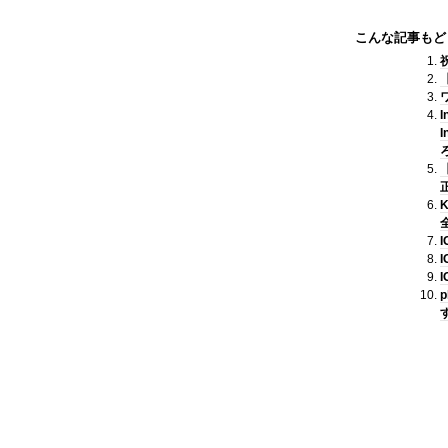
こんな記事もど
I
I
I