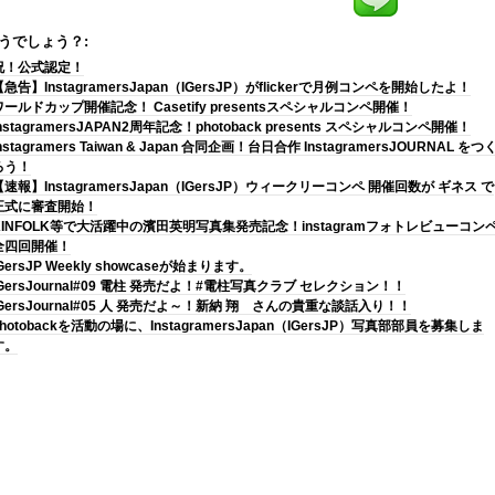
うでしょう？:
祝！公式認定！
【急告】InstagramersJapan（IGersJP）がflickerで月例コンペを開始したよ！
ワールドカップ開催記念！ Casetify presentsスペシャルコンペ開催！
nstagramersJAPAN2周年記念！photoback presents スペシャルコンペ開催！
nstagramers Taiwan & Japan 合同企画！台日合作 InstagramersJOURNAL をつ
ろう！
【速報】InstagramersJapan（IGersJP）ウィークリーコンペ 開催回数が ギネス で
正式に審査開始！
KINFOLK等で大活躍中の濱田英明写真集発売記念！instagramフォトレビューコン
全四回開催！
GersJP Weekly showcaseが始まります。
IGersJournal#09 電柱 発売だよ！#電柱写真クラブ セレクション！！
IGersJournal#05 人 発売だよ～！新納 翔 さんの貴重な談話入り！！
photobackを活動の場に、InstagramersJapan（IGersJP）写真部部員を募集しま
す。