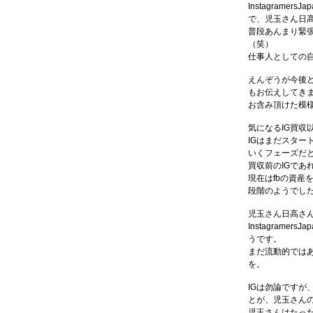
Instagrame
で、児玉さん日
普段あんまり緊
（笑）
仕事人としての
えんぞうが今後どう
もお伝えしてき
お含み頂けた模
気になるIG買収
IGはまだスタ
いくフェーズだ
買収前のIGであ
現在はfbの資
段階のようでし
児玉さん日高さ
Instagram
うです。
まだ流動的では
を。
IGは勿論ですが、
とが、児玉さん
児玉さんはたった4