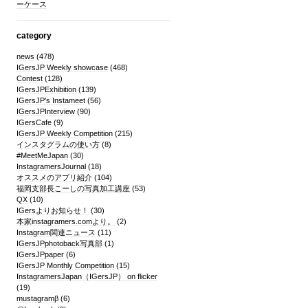
ーケース
category
news
(478)
IGersJP Weekly showcase
(468)
Contest
(128)
IGersJPExhibition
(139)
IGersJP's Instameet
(56)
IGersJPInterview
(90)
IGersCafe
(9)
IGersJP Weekly Competition
(215)
インスタグラムの使い方
(8)
#MeetMeJapan
(30)
InstagramersJournal
(18)
オススメのアプリ紹介
(104)
福岡支部長こーしの写真加工講座
(53)
QX
(10)
IGersよりお知らせ！
(30)
本家instagramers.comより。
(2)
Instagram関連ニュース
(11)
IGersJPphotoback写真部
(1)
IGersJPpaper
(6)
IGersJP Monthly Competition
(15)
InstagramersJapan（IGersJP） on flicker
(19)
mustagramβ
(6)