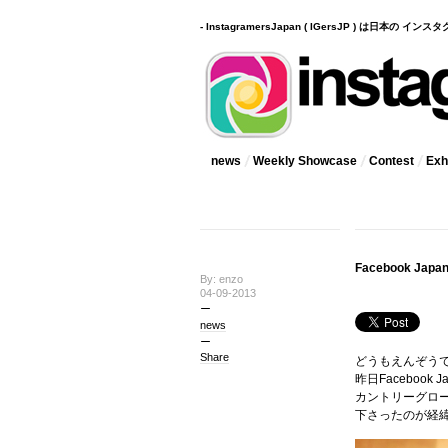
- InstagramersJapan ( IGersJP ) は日本の 
news
Weekly Showcase
Contest
Exhi
Facebook J
By: enzo
04-09-2013
news
Share
どうもえんぞう
昨日Facebook
カントリーグロース
下さったのが経