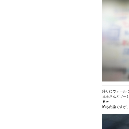
帰りにウォールにIn
児玉さんとツーシ
るｗ
IGも勿論ですが