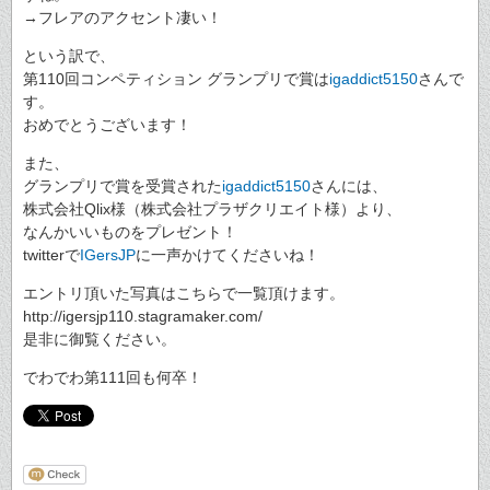
→フレアのアクセント凄い！
という訳で、
第110回コンペティション グランプリで賞は
igaddict5150
さんで
す。
おめでとうございます！
また、
グランプリで賞を受賞された
igaddict5150
さんには、
株式会社Qlix様（株式会社プラザクリエイト様）より、
なんかいいものをプレゼント！
twitterで
IGersJP
に一声かけてくださいね！
エントリ頂いた写真はこちらで一覧頂けます。
http://igersjp110.stagramaker.com/
是非に御覧ください。
でわでわ第111回も何卒！