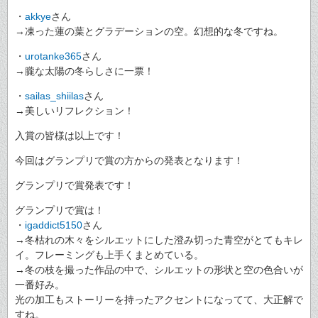
・
akkye
さん
→凍った蓮の葉とグラデーションの空。幻想的な冬ですね。
・
urotanke365
さん
→朧な太陽の冬らしさに一票！
・
sailas_shiilas
さん
→美しいリフレクション！
入賞の皆様は以上です！
今回はグランプリで賞の方からの発表となります！
グランプリで賞発表です！
グランプリで賞は！
・
igaddict5150
さん
→冬枯れの木々をシルエットにした澄み切った青空がとてもキレ
イ。フレーミングも上手くまとめている。
→冬の枝を撮った作品の中で、シルエットの形状と空の色合いが
一番好み。
光の加工もストーリーを持ったアクセントになってて、大正解で
すね。