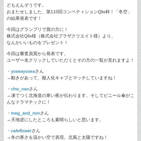
どもえんぞうです。
おまたせしました、第110回コンペティションQlix杯！「冬空」
の結果発表です！
今回はグランプリで賞の方に！
株式会社Qlix様（株式会社プラザクリエイト様）より、
なんかいいものをプレゼント！
今回は審査員賞から発表です。
ユーザー名クリックしていただくとその方の一覧が見れますよ！
・
yoseayosea
さん
→動きがあって、擬人化キャプとマッチしていますね！
・
chw_nao
さん
→凍てつく北海道の寒い夜が伝わります。そしてビニール傘がこ
んなドラマチックに！
・
meg_and_non
さん
→天地逆にしたところも素晴らしいと思います。
・
cafeflower
さん
→冬の寒さを温かい空で表現。北風と太陽ですね！