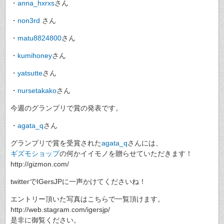
・
anna_hxrxs
さん
・
non3rd
さん
・
matu8824800
さん
・
kumihoney
さん
・
yatsutte
さん
・
nursetakako
さん
今週のグランプリで賞の発表です。
・
agata_q
さん
グランプリで賞を受賞された
agata_q
さんには、
ギズモショップ
の何かイイモノを贈らせていただきます！
http://gizmon.com/
twitterでIGersJPに一声かけてくださいね！
エントリー頂いた写真はこちらで一覧頂けます。
http://web.stagram.com/igersjp/
是非に御覧ください。