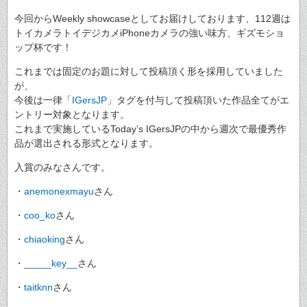
今回からWeekly showcaseとしてお届けしております、112週は
トイカメラトイデジカメiPhoneカメラの強い味方、ギズモショ
ップ杯です！
これまでは固定のお題に対して投稿頂く形を採用していました
が、
今後は一律「
IGersJP
」タグを付与して投稿頂いた作品全てがエ
ントリー対象となります。
これまで実施しているToday’s IGersJPの中から週次で最優秀作
品が選出される形式となります。
入賞のみなさんです。
・
anemonexmayu
さん
・
coo_ko
さん
・
chiaoking
さん
・
_____key__
さん
・
taitknn
さん