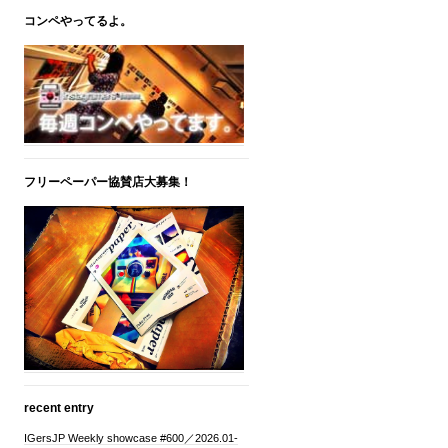
コンペやってるよ。
フリーペーパー協賛店大募集！
recent entry
IGersJP Weekly showcase #600／2026.01-