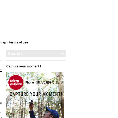
emap
terms‎ of use
Capture your moment !
ニ
先
は
ジ