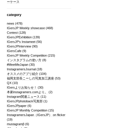
ーケース
category
news
(478)
IGersJP Weekly showcase
(468)
Contest
(128)
IGersJPExhibition
(139)
IGersJP's Instameet
(56)
IGersJPInterview
(90)
IGersCafe
(9)
IGersJP Weekly Competition
(215)
インスタグラムの使い方
(8)
#MeetMeJapan
(30)
InstagramersJournal
(18)
オススメのアプリ紹介
(104)
福岡支部長こーしの写真加工講座
(53)
QX
(10)
IGersよりお知らせ！
(30)
本家instagramers.comより。
(2)
Instagram関連ニュース
(11)
IGersJPphotoback写真部
(1)
IGersJPpaper
(6)
IGersJP Monthly Competition
(15)
InstagramersJapan（IGersJP） on flicker
(19)
mustagramβ
(6)