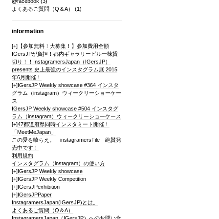
@facebook
(3)
よくあるご質問（Q＆A）
(1)
information
[+]
【参加無料！大募集！】参加費用全額
IGersJPが負担！都内ギャラリービル一棟貸
切り！！InstagramersJapan（IGersJP）
presents 史上最強のインスタグラム展 2015
年6月開催！
[+]
IGersJP Weekly showcase #364 インスタ
グラム（instagram）ウィークリーショーケー
ス
IGersJP Weekly showcase #504 インスタグ
ラム（instagram）ウィークリーショーケース
[+]
47都道府県同時インスタミート開催！
「MeetMeJapan」
この愛を喰らえ。 instagramersFile 絶賛発
売中です！
利用規約
インスタグラム（instagram）の使い方
[+]
IGersJP Weekly showcase
[+]
IGersJP Weekly Competition
[+]
IGersJPexhibition
[+]
IGersJPPaper
InstagramersJapan(IGersJP)とは。
よくあるご質問（Q＆A）
InstagramersJapan（IGersJP）へのお問い合