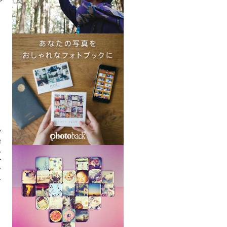
う
グ
情
し
ー
を
し