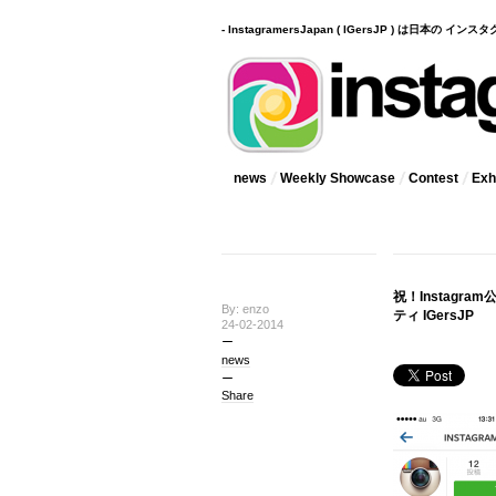
- InstagramersJapan ( IGersJP ) は日本の 
news
Weekly Showcase
Contest
Exhi
祝！Instagr
By: enzo
ティ IGersJP
24-02-2014
news
Share