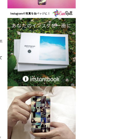
エ
て
だ