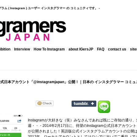
インスタグラム ( Instagram ) ユーザー インスタグラマー の コミュニティです。 -
bition
Interview
How To Instagram
about IGersJP
FAQ
contact us
sit
am公式日本アカウント「@instagramjapan」公開！｜日本の インスタグラマー コミュ
Instagram
が大好きな（笑）みなさんであれば既にご存知の通り、
週・・・2014年2月17日に、待望の
Instagram公式日本アカウント
が公開
されました！英語版公式インスタグラムアカウントの公開
2012年。ローカルアカウントとしてはロシアに次いで二番目（ア