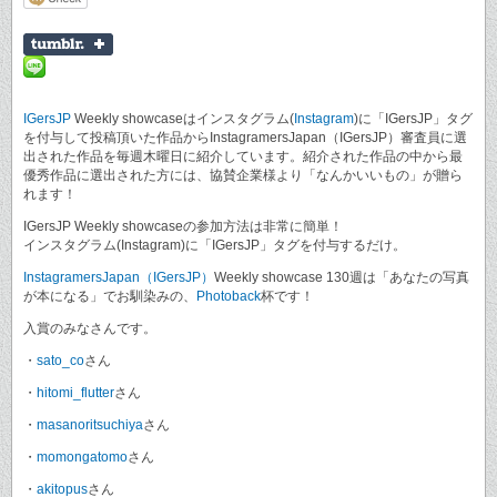
IGersJP
Weekly showcaseはインスタグラム(
Instagram
)に「IGersJP」タグ
を付与して投稿頂いた作品からInstagramersJapan（IGersJP）審査員に選
出された作品を毎週木曜日に紹介しています。紹介された作品の中から最
優秀作品に選出された方には、協賛企業様より「なんかいいもの」が贈ら
れます！
IGersJP Weekly showcaseの参加方法は非常に簡単！
インスタグラム(Instagram)に「IGersJP」タグを付与するだけ。
InstagramersJapan（IGersJP）
Weekly showcase 130週は「あなたの写真
が本になる」でお馴染みの、
Photoback
杯です！
入賞のみなさんです。
・
sato_co
さん
・
hitomi_flutter
さん
・
masanoritsuchiya
さん
・
momongatomo
さん
・
akitopus
さん