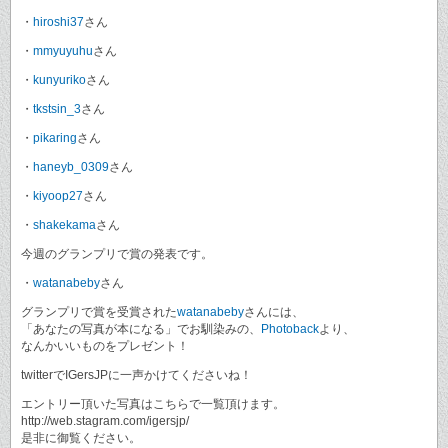
・
hiroshi37
さん
・
mmyuyuhu
さん
・
kunyuriko
さん
・
tkstsin_3
さん
・
pikaring
さん
・
haneyb_0309
さん
・
kiyoop27
さん
・
shakekama
さん
今週のグランプリで賞の発表です。
・
watanabeby
さん
グランプリで賞を受賞された
watanabeby
さんには、
「あなたの写真が本になる」でお馴染みの、
Photoback
より、
なんかいいものをプレゼント！
twitterでIGersJPに一声かけてくださいね！
エントリー頂いた写真はこちらで一覧頂けます。
http://web.stagram.com/igersjp/
是非に御覧ください。