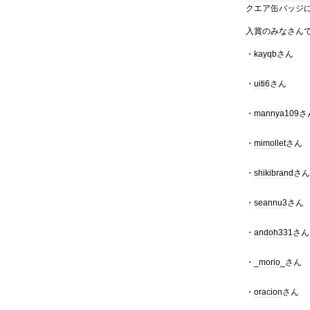
クエア缶バッジ
入賞のみなさん
・
kayqb
さん
・
uiti6
さん
・
mannya109
さ
・
mimollet
さん
・
shikibrand
さん
・
seannu3
さん
・
andoh331
さん
・
_morio_
さん
・
oracion
さん