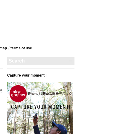
emap
terms‎ of use
Capture your moment !
品
さ