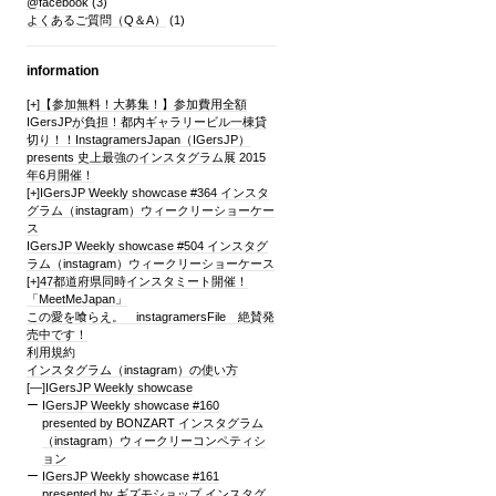
@facebook
(3)
よくあるご質問（Q＆A）
(1)
information
[+]
【参加無料！大募集！】参加費用全額
IGersJPが負担！都内ギャラリービル一棟貸
切り！！InstagramersJapan（IGersJP）
presents 史上最強のインスタグラム展 2015
年6月開催！
[+]
IGersJP Weekly showcase #364 インスタ
グラム（instagram）ウィークリーショーケー
ス
IGersJP Weekly showcase #504 インスタグ
ラム（instagram）ウィークリーショーケース
[+]
47都道府県同時インスタミート開催！
「MeetMeJapan」
この愛を喰らえ。 instagramersFile 絶賛発
売中です！
利用規約
インスタグラム（instagram）の使い方
[—]
IGersJP Weekly showcase
IGersJP Weekly showcase #160
presented by BONZART インスタグラム
（instagram）ウィークリーコンペティシ
ョン
IGersJP Weekly showcase #161
presented by ギズモショップ インスタグ