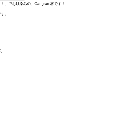
に！」でお馴染みの、
Cangram
杯です！
です。
ん