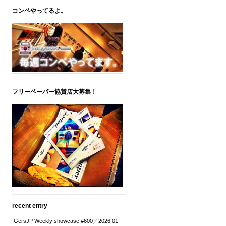
コンペやってるよ。
フリーペーパー協賛店大募集！
recent entry
IGersJP Weekly showcase #600／2026.01-