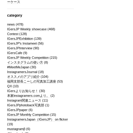
ーケース
category
news
(478)
IGersJP Weekly showcase
(468)
Contest
(128)
IGersJPExhibition
(139)
IGersJP's Instameet
(56)
IGersJPInterview
(90)
IGersCafe
(9)
IGersJP Weekly Competition
(215)
インスタグラムの使い方
(8)
#MeetMeJapan
(30)
InstagramersJournal
(18)
オススメのアプリ紹介
(104)
福岡支部長こーしの写真加工講座
(53)
QX
(10)
IGersよりお知らせ！
(30)
本家instagramers.comより。
(2)
Instagram関連ニュース
(11)
IGersJPphotoback写真部
(1)
IGersJPpaper
(6)
IGersJP Monthly Competition
(15)
InstagramersJapan（IGersJP） on flicker
(19)
mustagramβ
(6)