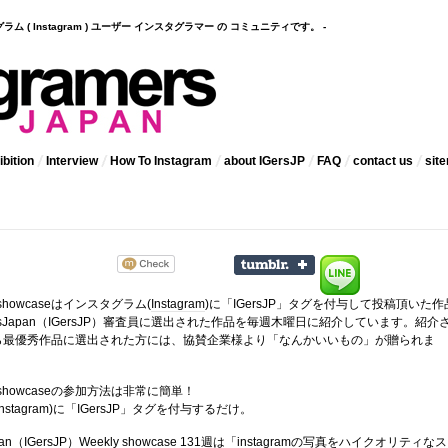
インスタグラム ( Instagram ) ユーザー インスタグラマー の コミュニティです。 -
bition
Interview
How To Instagram
about IGersJP
FAQ
contact us
sit
 showcaseはインスタグラム(
Instagram
)に「IGersJP」タグを付与して投稿頂いた作
amersJapan（IGersJP）審査員に選出された作品を毎週木曜日に紹介しています。紹介
ら最優秀作品に選出された方には、協賛企業様より「なんかいいもの」が贈られま
kly showcaseの参加方法は非常に簡単！
stagram)に「IGersJP」タグを付与するだけ。
pan（IGersJP）
Weekly showcase 131週は「instagramの写真をハイクオリティなス