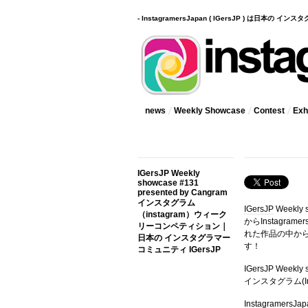
- InstagramersJapan ( IGersJP ) は日本の 
news
Weekly Showcase
Contest
Exhi
IGersJP Weekly
showcase #131
presented by Cangram
インスタグラム
IGersJP
Weekly
（instagram）ウィーク
からInstagr
リーコンペティション｜
れた作品の中か
日本の インスタグラマー
す！
コミュニティ IGersJP
IGersJP Wee
インスタグラム(In
InstagramersJa