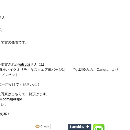
さん
ん
リで賞の発表です。
を受賞された
yatsutte
さんには、
amの写真をハイクオリティなスクエア缶バッジに！」でお馴染みの、
Cangram
より、
をプレゼント！
ersJPに一声かけてくださいね！
た写真はこちらで一覧頂けます。
m.com/igersjp/
さい。
も何卒！