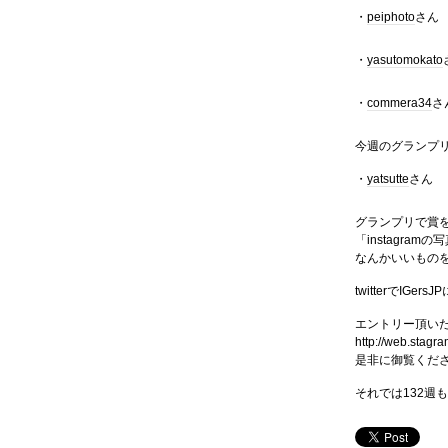
・
peiphoto
さん
・
yasutomokato
・
commera34
さ
今週のグランプ
・
yatsutte
さん
グランプリで賞
「instagr
なんかいいもの
twitterでIG
エントリー頂い
http://web.stagra
是非に御覧くだ
それでは132週