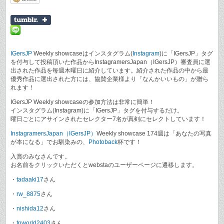
IGersJP
Weekly showcaseはインスタグラム(
Instagram
)に「IGersJP」タグ
を付与して投稿頂いた作品からInstagramersJapan（IGersJP）審査員に選
出された作品を毎週木曜日に紹介しています。紹介された作品の中から最
優秀作品に選出された方には、協賛企業様より「なんかいいもの」が贈ら
れます！
IGersJP Weekly showcaseの参加方法は非常に簡単！
インスタグラム(Instagram)に「IGersJP」タグを付与するだけ。
曜日ごとにアサインされたセレクター7名が真剣にセレクトしています！
InstagramersJapan（IGersJP）
Weekly showcase 174週は「あなたの写真
が本になる」でお馴染みの、
Photoback
杯です！
入賞のみなさんです。
お名前をクリックいただくとwebstaのユーザーページに遷移します。
・
tadaaki17
さん
・
rw_8875
さん
・
nishida12
さん
・
tnworld2403
さん