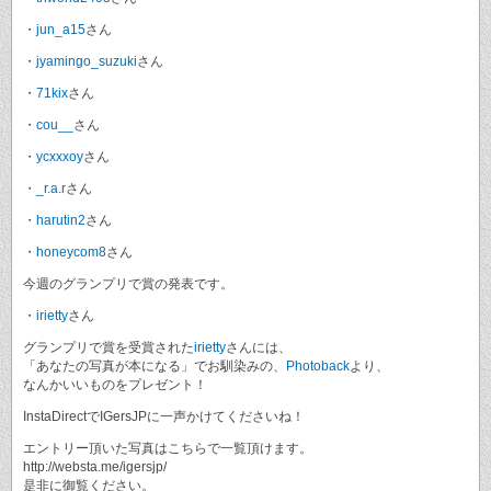
・
jun_a15
さん
・
jyamingo_suzuki
さん
・
71kix
さん
・
cou__
さん
・
ycxxxoy
さん
・
_r.a.r
さん
・
harutin2
さん
・
honeycom8
さん
今週のグランプリで賞の発表です。
・
irietty
さん
グランプリで賞を受賞された
irietty
さんには、
「あなたの写真が本になる」でお馴染みの、
Photoback
より、
なんかいいものをプレゼント！
InstaDirectでIGersJPに一声かけてくださいね！
エントリー頂いた写真はこちらで一覧頂けます。
http://websta.me/igersjp/
是非に御覧ください。