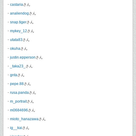
・
castaria
さん
・
analiendog
さん
・
snap.tiger
さん
・
mykey_12
さん
・
utata83
さん
・
okuha
さん
・
justin.epperson
さん
・
_taka23_
さん
・
gnta
さん
・
pepe.88
さん
・
rusa.panda
さん
・
m_portrait
さん
・
m0684696
さん
・
mioto_hanazawa
さん
・
ig__kai
さん