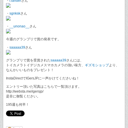
・
i.lander
さん
・
sgnksk
さん
・
__unonao__
さん
今週のグランプリで賞の発表です。
・
saaaaa39
さん
グランプリで賞を受賞された
saaaaa39
さんには、
トイカメラトイデジカメスマホカメラの強い味方、
ギズモショップ
より、
なんかいいものをプレゼント！
InstaDirectでIGersJPに一声かけてくださいね！
エントリー頂いた写真はこちらで一覧頂けます。
http://websta.me/igersjp/
是非に御覧ください。
195週も何卒！