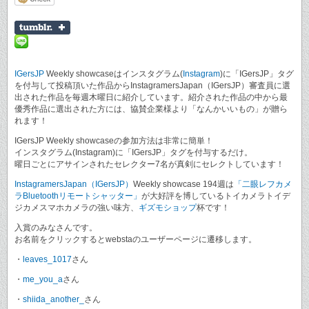
IGersJP
Weekly showcaseはインスタグラム(
Instagram
)に「IGersJP」タグ
を付与して投稿頂いた作品からInstagramersJapan（IGersJP）審査員に選
出された作品を毎週木曜日に紹介しています。紹介された作品の中から最
優秀作品に選出された方には、協賛企業様より「なんかいいもの」が贈ら
れます！
IGersJP Weekly showcaseの参加方法は非常に簡単！
インスタグラム(Instagram)に「IGersJP」タグを付与するだけ。
曜日ごとにアサインされたセレクター7名が真剣にセレクトしています！
InstagramersJapan（IGersJP）
Weekly showcase 194週は
「二眼レフカメ
ラBluetoothリモートシャッター」
が大好評を博しているトイカメラトイデ
ジカメスマホカメラの強い味方、
ギズモショップ
杯です！
入賞のみなさんです。
お名前をクリックするとwebstaのユーザーページに遷移します。
・
leaves_1017
さん
・
me_you_a
さん
・
shiida_another_
さん