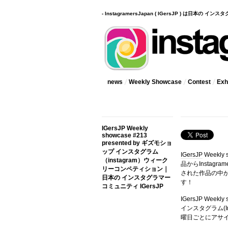
- InstagramersJapan ( IGersJP ) は日本の 
news
Weekly Showcase
Contest
Exhi
IGersJP Weekly
showcase #213
presented by ギズモショ
ップ インスタグラム
IGersJP
Weekly
（instagram）ウィーク
品からInstag
リーコンペティション｜
された作品の中
日本の インスタグラマー
す！
コミュニティ IGersJP
IGersJP Wee
インスタグラム(In
曜日ごとにアサ