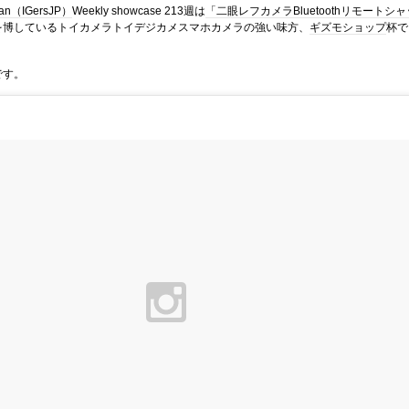
pan（IGersJP）
Weekly showcase 213週は
「二眼レフカメラBluetoothリモートシャ
を博しているトイカメラトイデジカメスマホカメラの強い味方、
ギズモショップ
杯で
です。