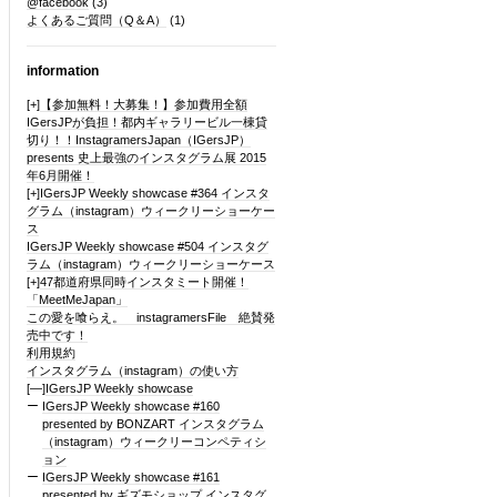
@facebook
(3)
よくあるご質問（Q＆A）
(1)
information
[+]
【参加無料！大募集！】参加費用全額
IGersJPが負担！都内ギャラリービル一棟貸
切り！！InstagramersJapan（IGersJP）
presents 史上最強のインスタグラム展 2015
年6月開催！
[+]
IGersJP Weekly showcase #364 インスタ
グラム（instagram）ウィークリーショーケー
ス
IGersJP Weekly showcase #504 インスタグ
ラム（instagram）ウィークリーショーケース
[+]
47都道府県同時インスタミート開催！
「MeetMeJapan」
この愛を喰らえ。 instagramersFile 絶賛発
売中です！
利用規約
インスタグラム（instagram）の使い方
[—]
IGersJP Weekly showcase
IGersJP Weekly showcase #160
presented by BONZART インスタグラム
（instagram）ウィークリーコンペティシ
ョン
IGersJP Weekly showcase #161
presented by ギズモショップ インスタグ