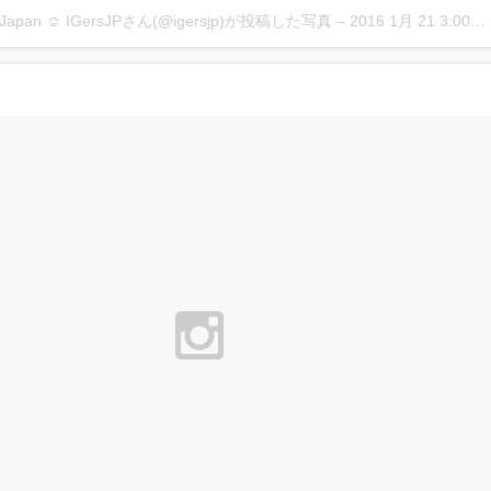
rsJapan ☺︎ IGersJPさん(@igersjp)が投稿した写真 –
2016 1月 21 3:00午前 PST