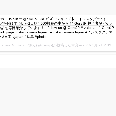
 IGersJP is out !!! @emi_s_ via ギズモショップ 杯 . インスタグラムに
P タグを付けて頂いた1日約4,000投稿の中から @IGersJP 担当者がピック
日紹介しています！ : follow us @IGersJP // valid tag #IGersJP
book page InstagramersJapan : #InstagramersJapan #インスタグラマ
日本 #japan #写真 #photo
rsJapan ☺︎ IGersJPさん(@igersjp)が投稿した写真 –
2016 1月 21 2:09午後 PST