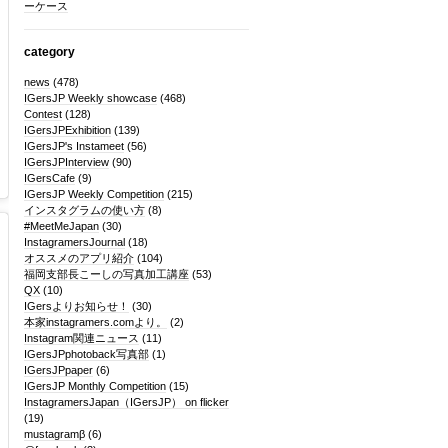
ーケース
category
news
(478)
IGersJP Weekly showcase
(468)
Contest
(128)
IGersJPExhibition
(139)
IGersJP's Instameet
(56)
IGersJPInterview
(90)
IGersCafe
(9)
IGersJP Weekly Competition
(215)
インスタグラムの使い方
(8)
#MeetMeJapan
(30)
InstagramersJournal
(18)
オススメのアプリ紹介
(104)
福岡支部長こーしの写真加工講座
(53)
QX
(10)
IGersよりお知らせ！
(30)
本家instagramers.comより。
(2)
Instagram関連ニュース
(11)
IGersJPphotoback写真部
(1)
IGersJPpaper
(6)
IGersJP Monthly Competition
(15)
InstagramersJapan（IGersJP） on flicker
(19)
mustagramβ
(6)