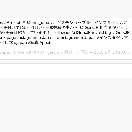
 IGersJP is out !!! @omu_omu via ギズモショップ 杯 . インスタグラムに
P タグを付けて頂いた1日約4,000投稿の中から @IGersJP 担当者がピック
日紹介しています！ : follow us @IGersJP // valid tag #IGersJP
book page InstagramersJapan : #InstagramersJapan #インスタグラマ
日本 #japan #写真 #photo
rsJapan ☺︎ IGersJPさん(@igersjp)が投稿した写真 –
2016 1月 20 10:05午後 PST