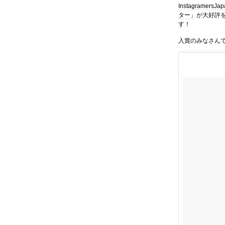
InstagramersJa
ター」
が大好評
す！
入賞のみなさん