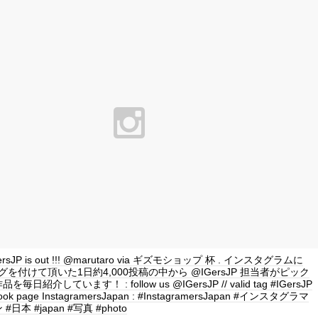
IGersJP is out !!! @marutaro via ギズモショップ 杯 . インスタグラムに
P タグを付けて頂いた1日約4,000投稿の中から @IGersJP 担当者がピック
日紹介しています！ : follow us @IGersJP // valid tag #IGersJP
book page InstagramersJapan : #InstagramersJapan #インスタグラマ
日本 #japan #写真 #photo