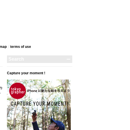
emap
terms‎ of use
Capture your moment !
作
介