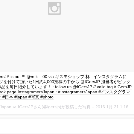
IGersJP is out !!! @m.k._.00 via ギズモショップ 杯 . インスタグラムに
P タグを付けて頂いた1日約4,000投稿の中から @IGersJP 担当者がピック
日紹介しています！ : follow us @IGersJP // valid tag #IGersJP
book page InstagramersJapan : #InstagramersJapan #インスタグラマ
日本 #japan #写真 #photo
rsJapan ☺︎ IGersJPさん(@igersjp)が投稿した写真 –
2016 1月 21 1:16午前 PST