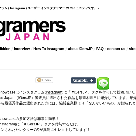
インスタグラム ( Instagram ) ユーザー インスタグラマー の コミュニティです。 -
bition
Interview
How To Instagram
about IGersJP
FAQ
contact us
sit
 showcaseはインスタグラム(
Instagram
)に「 #IGersJP 」タグを付与して投稿頂いた
ramersJapan（IGersJP）審査員に選出された作品を毎週木曜日に紹介しています。紹
から最優秀作品に選出された方には、協賛企業様より「なんかいいもの」が贈られま
kly showcaseの参加方法は非常に簡単！
stagram)に「 #IGersJP 」タグを付与するだけ。
インされたセレクター7名が真剣にセレクトしています！