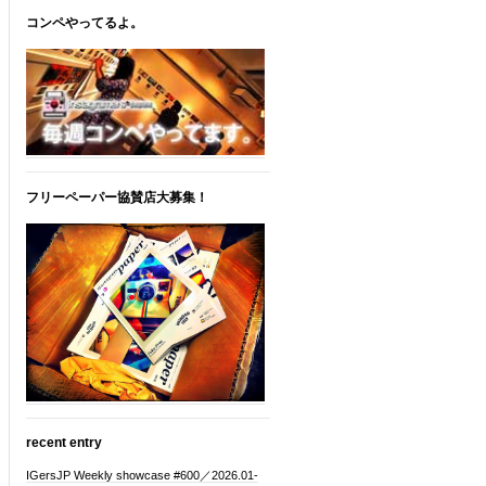
コンペやってるよ。
フリーペーパー協賛店大募集！
recent entry
IGersJP Weekly showcase #600／2026.01-