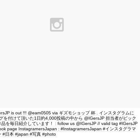
 IGersJP is out !!! @eam0505 via ギズモショップ 杯 . インスタグラムに
P タグを付けて頂いた1日約4,000投稿の中から @IGersJP 担当者がピック
日紹介しています！ : follow us @IGersJP // valid tag #IGersJP
book page InstagramersJapan : #InstagramersJapan #インスタグラマ
日本 #japan #写真 #photo