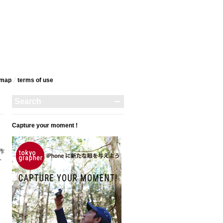
emap
terms‎ of use
Capture your moment !
作
介