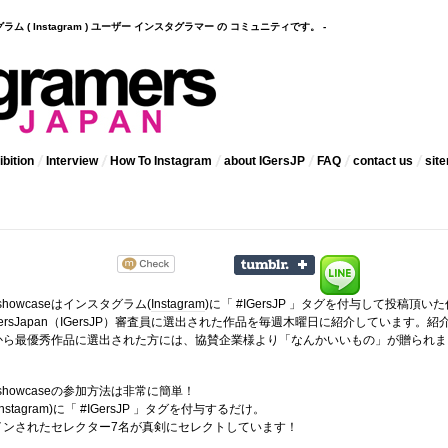
インスタグラム ( Instagram ) ユーザー インスタグラマー の コミュニティです。 -
bition
Interview
How To Instagram
about IGersJP
FAQ
contact us
sit
 showcaseはインスタグラム(
Instagram
)に「 #IGersJP 」タグを付与して投稿頂いた
ramersJapan（IGersJP）審査員に選出された作品を毎週木曜日に紹介しています。紹
から最優秀作品に選出された方には、協賛企業様より「なんかいいもの」が贈られま
kly showcaseの参加方法は非常に簡単！
stagram)に「 #IGersJP 」タグを付与するだけ。
インされたセレクター7名が真剣にセレクトしています！