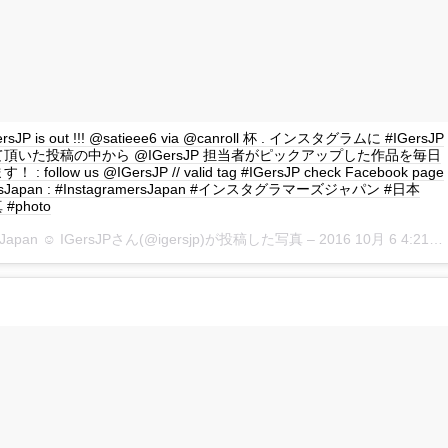
GersJP is out !!! @satieee6 via @canroll 杯 . インスタグラムに #IGersJP
頂いた投稿の中から @IGersJP 担当者がピックアップした作品を毎日
 follow us @IGersJP // valid tag #IGersJP check Facebook page
ersJapan : #InstagramersJapan #インスタグラマーズジャパン #日本
 #photo
rsJapan ☺︎ IGersJPさん(@igersjp)が投稿した写真 –
2016 10月 6 4:21午前 PDT