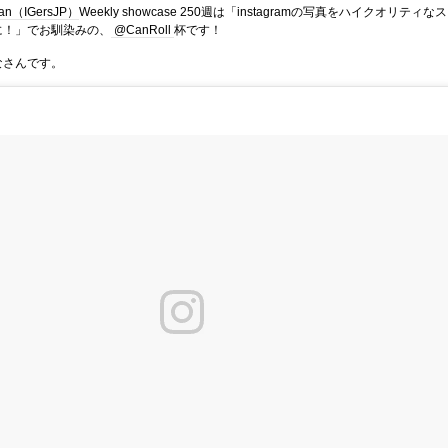
pan（IGersJP）
Weekly showcase 250週は「instagramの写真をハイクオリティなス
に！」でお馴染みの、
@CanRoll
杯です！
なさんです。