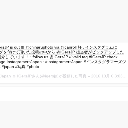
GersJP is out !!! @chiharuphoto via @canroll 杯 . インスタグラムに
P タグを付けて頂いた投稿の中から @IGersJP 担当者がピックアップした
ます！ : follow us @IGersJP // valid tag #IGersJP check
page InstagramersJapan : #InstagramersJapan #インスタグラマーズジ
japan #写真 #photo
rsJapan ☺︎ IGersJPさん(@igersjp)が投稿した写真 –
2016 10月 6 3:03午前 PDT