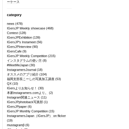
ーケース
category
news
(478)
IGersJP Weekly showcase
(468)
Contest
(128)
IGersJPExhibition
(139)
IGersJP's Instameet
(56)
IGersJPInterview
(90)
IGersCafe
(9)
IGersJP Weekly Competition
(215)
インスタグラムの使い方
(8)
#MeetMeJapan
(30)
InstagramersJournal
(18)
オススメのアプリ紹介
(104)
福岡支部長こーしの写真加工講座
(53)
QX
(10)
IGersよりお知らせ！
(30)
本家instagramers.comより。
(2)
Instagram関連ニュース
(11)
IGersJPphotoback写真部
(1)
IGersJPpaper
(6)
IGersJP Monthly Competition
(15)
InstagramersJapan（IGersJP） on flicker
(19)
mustagramβ
(6)