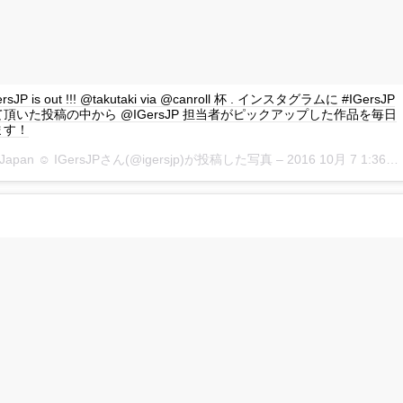
GersJP is out !!! @takutaki via @canroll 杯 . インスタグラムに #IGersJP
頂いた投稿の中から @IGersJP 担当者がピックアップした作品を毎日
ます！
rsJapan ☺︎ IGersJPさん(@igersjp)が投稿した写真 –
2016 10月 7 1:36午前 PDT