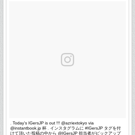
. Today's IGersJP is out !!! @azriextokyo via
@instantbook.jp 杯 . インスタグラムに #IGersJP タグを付
けて頂いた投稿の中から @IGersJP 担当者がピックアップ