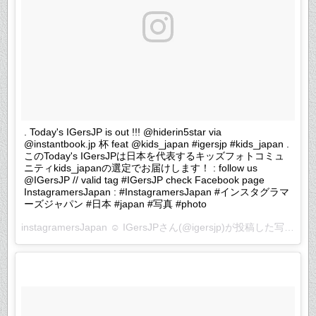
. Today's IGersJP is out !!! @hiderin5star via
@instantbook.jp 杯 feat @kids_japan #igersjp #kids_japan .
このToday's IGersJPは日本を代表するキッズフォトコミュ
ニティkids_japanの選定でお届けします！ : follow us
@IGersJP // valid tag #IGersJP check Facebook page
InstagramersJapan : #InstagramersJapan #インスタグラマ
ーズジャパン #日本 #japan #写真 #photo
instagramersJapan ☺︎ IGersJPさん(@igersjp)が投稿した写真 –
2