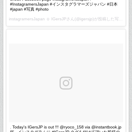
#InstagramersJapan #インスタグラマーズジャパン #日本
#japan #写真 #photo
instagramersJapan ☺︎ IGersJPさん(@igersjp)が投稿した写真 –
2
. Today's IGersJP is out !!! @ryoco_158 via @instantbook.jp
杯 . インスタグラムに #IGersJP タグを付けて頂いた投稿の