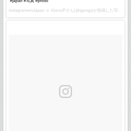
#japan #写真 #photo
instagramersJapan ☺︎ IGersJPさん(@igersjp)が投稿した写真 –
2