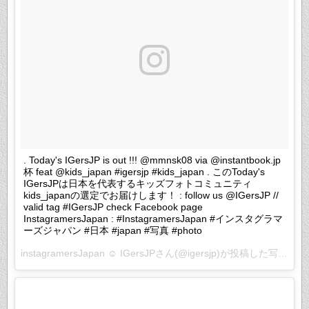
. Today's IGersJP is out !!! @mmnsk08 via @instantbook.jp
杯 feat @kids_japan #igersjp #kids_japan . このToday's
IGersJPは日本を代表するキッズフォトコミュニティ
kids_japanの選定でお届けします！ : follow us @IGersJP //
valid tag #IGersJP check Facebook page
InstagramersJapan : #InstagramersJapan #インスタグラマ
ーズジャパン #日本 #japan #写真 #photo
instagramersJapan ☺︎ IGersJPさん(@igersjp)が投稿した写真 –
2