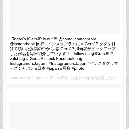
. Today's IGersJP is out !!! @comgi.comcom via
@instantbook.jp 杯 . インスタグラムに #IGersJP タグを付
けて頂いた投稿の中から @IGersJP 担当者がピックアップ
した作品を毎日紹介しています！ : follow us @IGersJP //
valid tag #IGersJP check Facebook page
InstagramersJapan : #InstagramersJapan #インスタグラマ
ーズジャパン #日本 #japan #写真 #photo
instagramersJapan ☺︎ IGersJPさん(@igersjp)が投稿した写真 –
2