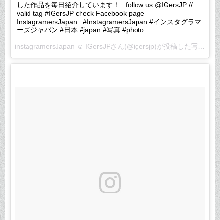
した作品を毎日紹介しています！ : follow us @IGersJP //
valid tag #IGersJP check Facebook page
InstagramersJapan : #InstagramersJapan #インスタグラマ
ーズジャパン #日本 #japan #写真 #photo
instagramersJapan ☺︎ IGersJPさん(@igersjp)が投稿した写真 –
2