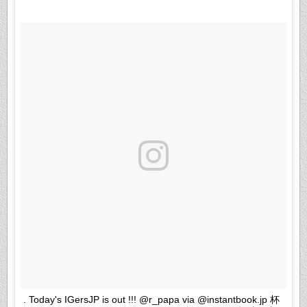
. Today's IGersJP is out !!! @r_papa via @instantbook.jp 杯