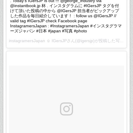
. Today's IGersJP is out !!! @george_industry via
@instantbook.jp 杯 . インスタグラムに #IGersJP タグを付
けて頂いた投稿の中から @IGersJP 担当者がピックアップ
した作品を毎日紹介しています！ : follow us @IGersJP //
valid tag #IGersJP check Facebook page
InstagramersJapan : #InstagramersJapan #インスタグラマ
ーズジャパン #日本 #japan #写真 #photo
instagramersJapan ☺︎ IGersJPさん(@igersjp)が投稿した写真 –
2