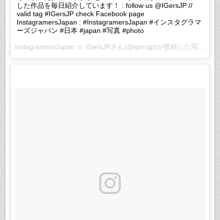
した作品を毎日紹介しています！ : follow us @IGersJP //
valid tag #IGersJP check Facebook page
InstagramersJapan : #InstagramersJapan #インスタグラマ
ーズジャパン #日本 #japan #写真 #photo
instagramersJapan ☺︎ IGersJPさん(@igersjp)が投稿した写真 –
2