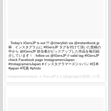
. Today's IGersJP is out !!! @cherylish via @instantbook.jp
杯 . インスタグラムに #IGersJP タグを付けて頂いた投稿の
中から @IGersJP 担当者がピックアップした作品を毎日紹
介しています！ : follow us @IGersJP // valid tag #IGersJP
check Facebook page InstagramersJapan :
#InstagramersJapan #インスタグラマーズジャパン #日本
#japan #写真 #photo
instagramersJapan ☺︎ IGersJPさん(@igersjp)が投稿した写真 –
2