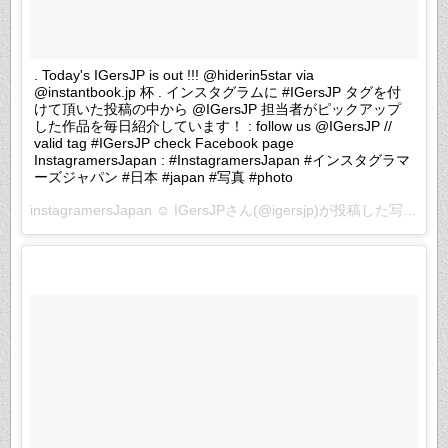
. Today's IGersJP is out !!! @hiderin5star via
@instantbook.jp 杯 . インスタグラムに #IGersJP タグを付
けて頂いた投稿の中から @IGersJP 担当者がピックアップ
した作品を毎日紹介しています！ : follow us @IGersJP //
valid tag #IGersJP check Facebook page
InstagramersJapan : #InstagramersJapan #インスタグラマ
ーズジャパン #日本 #japan #写真 #photo
instagramersJapan ☺︎ IGersJPさん(@igersjp)が投稿した写真 –
2