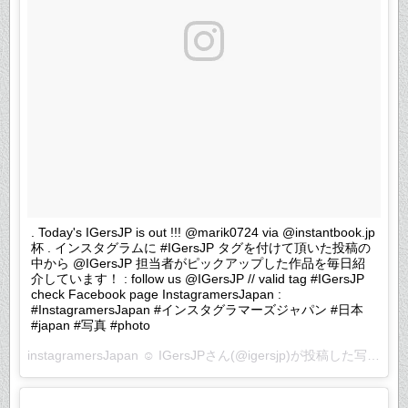
. Today's IGersJP is out !!! @marik0724 via @instantbook.jp
杯 . インスタグラムに #IGersJP タグを付けて頂いた投稿の
中から @IGersJP 担当者がピックアップした作品を毎日紹
介しています！ : follow us @IGersJP // valid tag #IGersJP
check Facebook page InstagramersJapan :
#InstagramersJapan #インスタグラマーズジャパン #日本
#japan #写真 #photo
instagramersJapan ☺︎ IGersJPさん(@igersjp)が投稿した写真 –
2