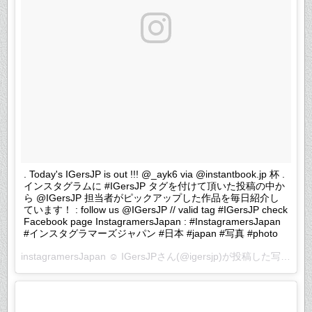
. Today's IGersJP is out !!! @_ayk6 via @instantbook.jp 杯 .
インスタグラムに #IGersJP タグを付けて頂いた投稿の中か
ら @IGersJP 担当者がピックアップした作品を毎日紹介し
ています！ : follow us @IGersJP // valid tag #IGersJP check
Facebook page InstagramersJapan : #InstagramersJapan
#インスタグラマーズジャパン #日本 #japan #写真 #photo
instagramersJapan ☺︎ IGersJPさん(@igersjp)が投稿した写真 –
2