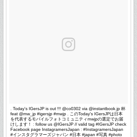
. Today's IGersJP is out !!! @co0302 via @instantbook.jp 杯
feat @mw_jp #igersjp #mwjp . このToday's IGersJPは日本
を代表するモバイルフォトコミュニティmwjpの選定でお届
けします！ : follow us @IGersJP // valid tag #IGersJP check
Facebook page InstagramersJapan : #InstagramersJapan
#インスタグラマーズジャパン #日本 #japan #写真 #photo