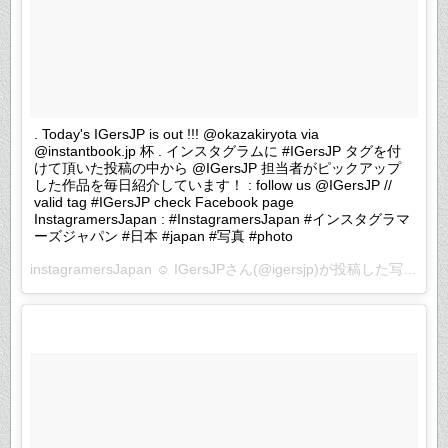
. Today's IGersJP is out !!! @okazakiryota via
@instantbook.jp 杯 . インスタグラムに #IGersJP タグを付
けて頂いた投稿の中から @IGersJP 担当者がピックアップ
した作品を毎日紹介しています！ : follow us @IGersJP //
valid tag #IGersJP check Facebook page
InstagramersJapan : #InstagramersJapan #インスタグラマ
ーズジャパン #日本 #japan #写真 #photo
instagramersJapan ☺︎ IGersJPさん(@igersjp)が投稿した写真 –
2