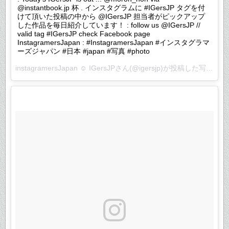
@instantbook.jp 杯 . インスタグラムに #IGersJP タグを付
けて頂いた投稿の中から @IGersJP 担当者がピックアップ
した作品を毎日紹介しています！ : follow us @IGersJP //
valid tag #IGersJP check Facebook page
InstagramersJapan : #InstagramersJapan #インスタグラマ
ーズジャパン #日本 #japan #写真 #photo
instagramersJapan ☺︎ IGersJPさん(@igersjp)が投稿した写真 –
2