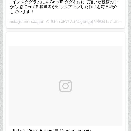
. インスタグラムに #IGersJP タグを付けて頂いた投稿の中
から @IGersJP 担当者がピックアップした作品を毎日紹介
しています！
instagramersJapan ☺︎ IGersJPさん(@igersjp)が投稿した写真 –
2
. Today's IGersJP is out !!! @moron_non via