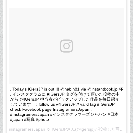
. Today's IGersJP is out !!! @habin81 via @instantbook.jp 杯
. インスタグラムに #IGersJP タグを付けて頂いた投稿の中
から @IGersJP 担当者がピックアップした作品を毎日紹介
しています！ : follow us @IGersJP // valid tag #IGersJP
check Facebook page InstagramersJapan :
#InstagramersJapan #インスタグラマーズジャパン #日本
#japan #写真 #photo
instagramersJapan ☺︎ IGersJPさん(@igersjp)が投稿した写真 –
2