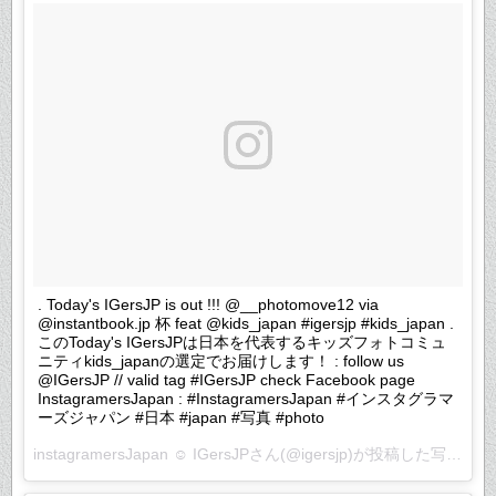
. Today's IGersJP is out !!! @__photomove12 via
@instantbook.jp 杯 feat @kids_japan #igersjp #kids_japan .
このToday's IGersJPは日本を代表するキッズフォトコミュ
ニティkids_japanの選定でお届けします！ : follow us
@IGersJP // valid tag #IGersJP check Facebook page
InstagramersJapan : #InstagramersJapan #インスタグラマ
ーズジャパン #日本 #japan #写真 #photo
instagramersJapan ☺︎ IGersJPさん(@igersjp)が投稿した写真 –
2