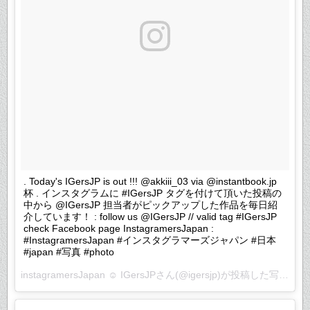
. Today's IGersJP is out !!! @akkiii_03 via @instantbook.jp
杯 . インスタグラムに #IGersJP タグを付けて頂いた投稿の
中から @IGersJP 担当者がピックアップした作品を毎日紹
介しています！ : follow us @IGersJP // valid tag #IGersJP
check Facebook page InstagramersJapan :
#InstagramersJapan #インスタグラマーズジャパン #日本
#japan #写真 #photo
instagramersJapan ☺︎ IGersJPさん(@igersjp)が投稿した写真 –
2