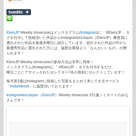
IGersJP
Weekly showcaseはインスタグラム(
Instagram
)に「 #IGersJP 」タ
グを付与して投稿頂いた作品からInstagramersJapan（IGersJP）審査員に
選出された作品を毎週木曜日に紹介しています。紹介された作品の中から
最優秀作品に選出された方には、協賛企業様より「なんかいいもの」が贈
られます！
IGersJP Weekly showcaseの参加方法は非常に簡単！
インスタグラム(Instagram)に「 #IGersJP 」タグを付与するだけ。
曜日ごとにアサインされたセレクター7名が真剣にセレクトしています！
毎月第3週はInstagramに投稿した写真をまとめて本にできるサービス
「
Instantbook
」に協賛頂いております！
InstagramersJapan（IGersJP）
Weekly showcase 251週ノミネートのみな
さんです！