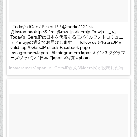
. Today's IGersJP is out !!! @marko1121 via
@instantbook.jp 杯 feat @mw_jp #igersjp #mwjp . この
Today's IGersJPは日本を代表するモバイルフォトコミュニ
ティmwjpの選定でお届けします！ : follow us @IGersJP //
valid tag #IGersJP check Facebook page
InstagramersJapan : #InstagramersJapan #インスタグラマ
ーズジャパン #日本 #japan #写真 #photo
instagramersJapan ☺︎ IGersJPさん(@igersjp)が投稿した写真 –
2