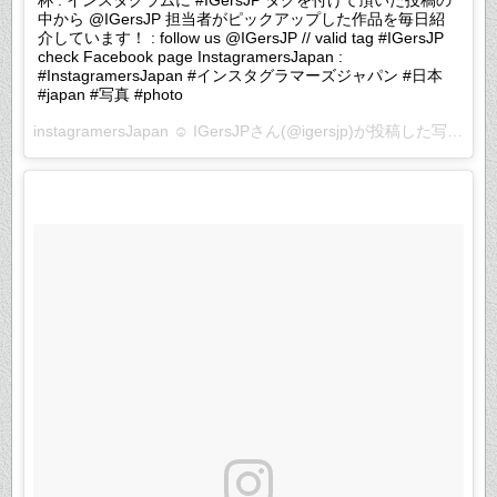
中から @IGersJP 担当者がピックアップした作品を毎日紹
介しています！ : follow us @IGersJP // valid tag #IGersJP
check Facebook page InstagramersJapan :
#InstagramersJapan #インスタグラマーズジャパン #日本
#japan #写真 #photo
instagramersJapan ☺︎ IGersJPさん(@igersjp)が投稿した写真 –
2