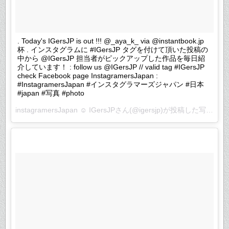
. Today's IGersJP is out !!! @_aya_k_ via @instantbook.jp
杯 . インスタグラムに #IGersJP タグを付けて頂いた投稿の
中から @IGersJP 担当者がピックアップした作品を毎日紹
介しています！ : follow us @IGersJP // valid tag #IGersJP
check Facebook page InstagramersJapan :
#InstagramersJapan #インスタグラマーズジャパン #日本
#japan #写真 #photo
instagramersJapan ☺︎ IGersJPさん(@igersjp)が投稿した写真 –
2