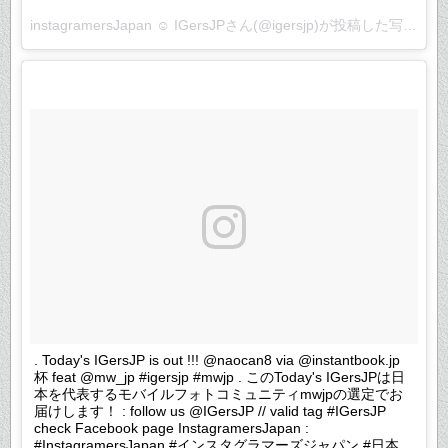
instagramersJapan ☺︎ IGersJPさん(@igersjp)が投稿した写真 –
2
. Today's IGersJP is out !!! @naocan8 via @instantbook.jp
杯 feat @mw_jp #igersjp #mwjp . このToday's IGersJPは日
本を代表するモバイルフォトコミュニティmwjpの選定でお
届けします！ : follow us @IGersJP // valid tag #IGersJP
check Facebook page InstagramersJapan :
#InstagramersJapan #インスタグラマーズジャパン #日本