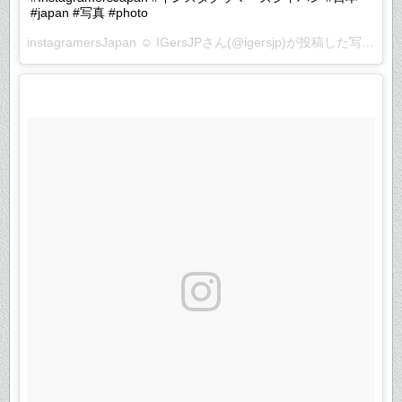
#japan #写真 #photo
instagramersJapan ☺︎ IGersJPさん(@igersjp)が投稿した写真 –
2