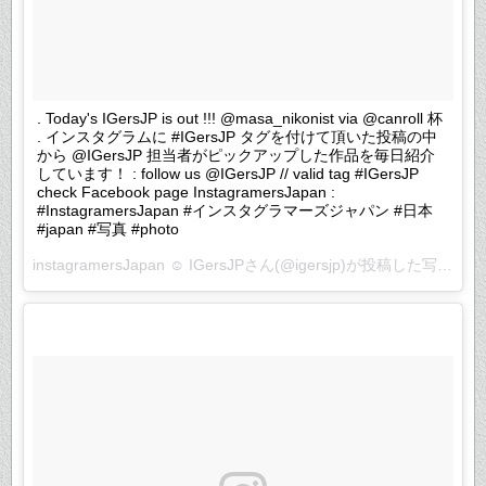
. Today's IGersJP is out !!! @masa_nikonist via @canroll 杯
. インスタグラムに #IGersJP タグを付けて頂いた投稿の中
から @IGersJP 担当者がピックアップした作品を毎日紹介
しています！ : follow us @IGersJP // valid tag #IGersJP
check Facebook page InstagramersJapan :
#InstagramersJapan #インスタグラマーズジャパン #日本
#japan #写真 #photo
instagramersJapan ☺︎ IGersJPさん(@igersjp)が投稿した写真 –
2