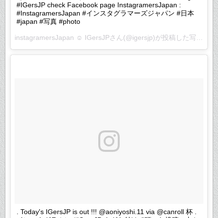
#IGersJP check Facebook page InstagramersJapan :
#InstagramersJapan #インスタグラマーズジャパン #日本
#japan #写真 #photo
instagramersJapan ☺︎ IGersJPさん(@igersjp)が投稿した写真 –
2
. Today's IGersJP is out !!! @aoniyoshi.11 via @canroll 杯 .