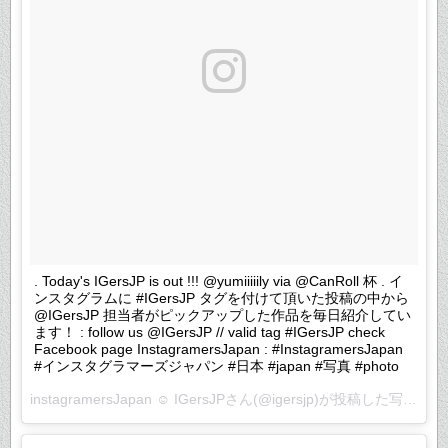
. Today's IGersJP is out !!! @yumiiiiily via @CanRoll 杯 . イ
ンスタグラムに #IGersJP タグを付けて頂いた投稿の中から
@IGersJP 担当者がピックアップした作品を毎日紹介してい
ます！ : follow us @IGersJP // valid tag #IGersJP check
Facebook page InstagramersJapan : #InstagramersJapan
#インスタグラマーズジャパン #日本 #japan #写真 #photo
instagramersJapan ☺︎ IGersJPさん(@igersjp)が投稿した写真 –
2