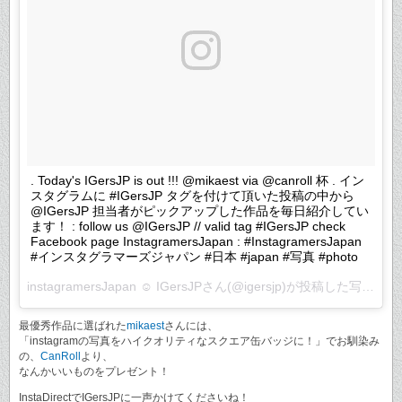
. Today's IGersJP is out !!! @mikaest via @canroll 杯 . イン
スタグラムに #IGersJP タグを付けて頂いた投稿の中から
@IGersJP 担当者がピックアップした作品を毎日紹介してい
ます！ : follow us @IGersJP // valid tag #IGersJP check
Facebook page InstagramersJapan : #InstagramersJapan
#インスタグラマーズジャパン #日本 #japan #写真 #photo
instagramersJapan ☺︎ IGersJPさん(@igersjp)が投稿した写真 –
2
最優秀作品に選ばれた
mikaest
さんには、
「instagramの写真をハイクオリティなスクエア缶バッジに！」でお馴染み
の、
CanRoll
より、
なんかいいものをプレゼント！
InstaDirectでIGersJPに一声かけてくださいね！