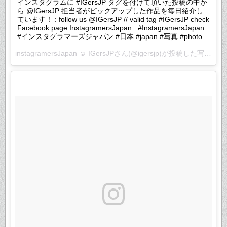
インスタグラムに #IGersJP タグを付けて頂いた投稿の中か
ら @IGersJP 担当者がピックアップした作品を毎日紹介し
ています！ : follow us @IGersJP // valid tag #IGersJP check
Facebook page InstagramersJapan : #InstagramersJapan
#インスタグラマーズジャパン #日本 #japan #写真 #photo
instagramersJapan ☺︎ IGersJPさん(@igersjp)が投稿した写真 –
2