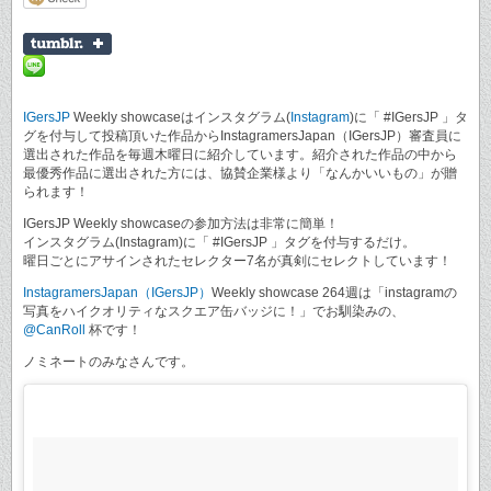
IGersJP
Weekly showcaseはインスタグラム(
Instagram
)に「 #IGersJP 」タ
グを付与して投稿頂いた作品からInstagramersJapan（IGersJP）審査員に
選出された作品を毎週木曜日に紹介しています。紹介された作品の中から
最優秀作品に選出された方には、協賛企業様より「なんかいいもの」が贈
られます！
IGersJP Weekly showcaseの参加方法は非常に簡単！
インスタグラム(Instagram)に「 #IGersJP 」タグを付与するだけ。
曜日ごとにアサインされたセレクター7名が真剣にセレクトしています！
InstagramersJapan（IGersJP）
Weekly showcase 264週は「instagramの
写真をハイクオリティなスクエア缶バッジに！」でお馴染みの、
@CanRoll
杯です！
ノミネートのみなさんです。