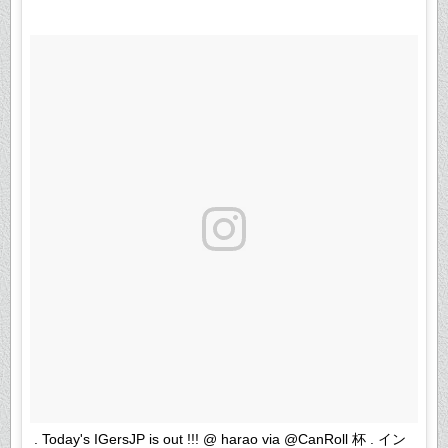
. Today's IGersJP is out !!! @ harao via @CanRoll 杯 . イン