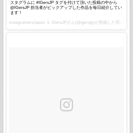
スタグラムに #IGersJP タグを付けて頂いた投稿の中から
@IGersJP 担当者がピックアップした作品を毎日紹介してい
ます！
instagramersJapan ☺︎ IGersJPさん(@igersjp)が投稿した写真 –
2