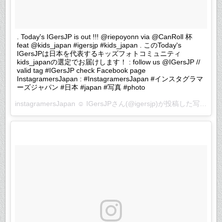
. Today's IGersJP is out !!! @riepoyonn via @CanRoll 杯
feat @kids_japan #igersjp #kids_japan . このToday's
IGersJPは日本を代表するキッズフォトコミュニティ
kids_japanの選定でお届けします！ : follow us @IGersJP //
valid tag #IGersJP check Facebook page
InstagramersJapan : #InstagramersJapan #インスタグラマ
ーズジャパン #日本 #japan #写真 #photo
instagramersJapan ☺︎ IGersJPさん(@igersjp)が投稿した写真 –
2