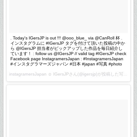
. Today's IGersJP is out !!! @ooo_blue_ via @CanRoll 杯 .
インスタグラムに #IGersJP タグを付けて頂いた投稿の中か
ら @IGersJP 担当者がピックアップした作品を毎日紹介し
ています！ : follow us @IGersJP // valid tag #IGersJP check
Facebook page InstagramersJapan : #InstagramersJapan
#インスタグラマーズジャパン #日本 #japan #写真 #photo
instagramersJapan ☺︎ IGersJPさん(@igersjp)が投稿した写真 –
2