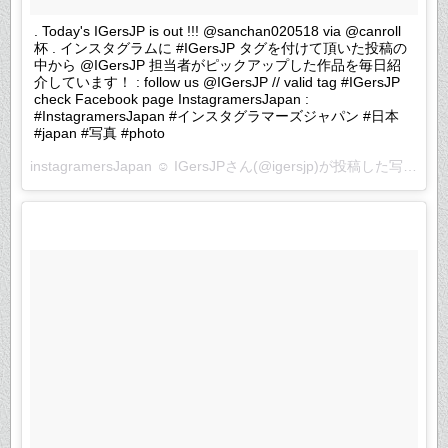
. Today's IGersJP is out !!! @sanchan020518 via @canroll
杯 . インスタグラムに #IGersJP タグを付けて頂いた投稿の
中から @IGersJP 担当者がピックアップした作品を毎日紹
介しています！ : follow us @IGersJP // valid tag #IGersJP
check Facebook page InstagramersJapan :
#InstagramersJapan #インスタグラマーズジャパン #日本
#japan #写真 #photo
instagramersJapan ☺︎ IGersJPさん(@igersjp)が投稿した写真 –
2