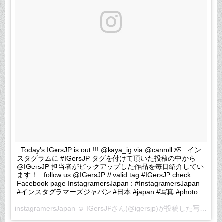
. Today's IGersJP is out !!! @kaya_ig via @canroll 杯 . イン
スタグラムに #IGersJP タグを付けて頂いた投稿の中から
@IGersJP 担当者がピックアップした作品を毎日紹介してい
ます！ : follow us @IGersJP // valid tag #IGersJP check
Facebook page InstagramersJapan : #InstagramersJapan
#インスタグラマーズジャパン #日本 #japan #写真 #photo
instagramersJapan ☺︎ IGersJPさん(@igersjp)が投稿した写真 –
2