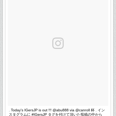
. Today's IGersJP is out !!! @abu888 via @canroll 杯 . イン
スタグラムに #IGersJP タグを付けて頂いた投稿の中から