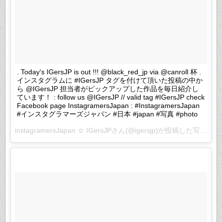
. Today's IGersJP is out !!! @black_red_jp via @canroll 杯 .
インスタグラムに #IGersJP タグを付けて頂いた投稿の中か
ら @IGersJP 担当者がピックアップした作品を毎日紹介し
ています！ : follow us @IGersJP // valid tag #IGersJP check
Facebook page InstagramersJapan : #InstagramersJapan
#インスタグラマーズジャパン #日本 #japan #写真 #photo
instagramersJapan ☺︎ IGersJPさん(@igersjp)が投稿した写真 –
2