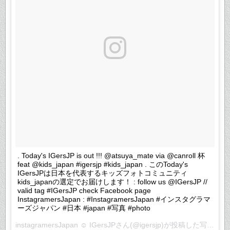
. Today's IGersJP is out !!! @atsuya_mate via @canroll 杯
feat @kids_japan #igersjp #kids_japan . このToday's
IGersJPは日本を代表するキッズフォトコミュニティ
kids_japanの選定でお届けします！ : follow us @IGersJP //
valid tag #IGersJP check Facebook page
InstagramersJapan : #InstagramersJapan #インスタグラマ
ーズジャパン #日本 #japan #写真 #photo
instagramersJapan ☺︎ IGersJPさん(@igersjp)が投稿した写真 –
2