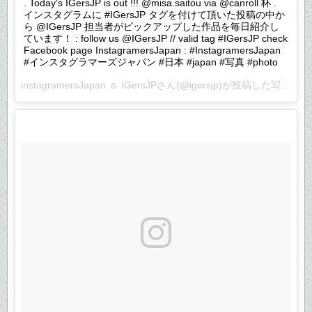
. Today's IGersJP is out !!! @misa.saitou via @canroll 杯 .
インスタグラムに #IGersJP タグを付けて頂いた投稿の中か
ら @IGersJP 担当者がピックアップした作品を毎日紹介し
ています！ : follow us @IGersJP // valid tag #IGersJP check
Facebook page InstagramersJapan : #InstagramersJapan
#インスタグラマーズジャパン #日本 #japan #写真 #photo
instagramersJapan ☺︎ IGersJPさん(@igersjp)が投稿した写真 –
2