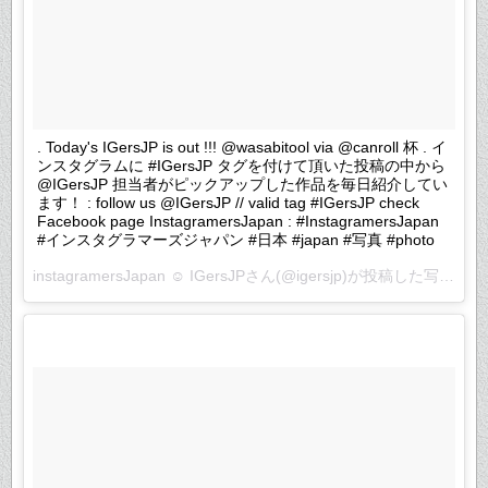
. Today's IGersJP is out !!! @wasabitool via @canroll 杯 . イ
ンスタグラムに #IGersJP タグを付けて頂いた投稿の中から
@IGersJP 担当者がピックアップした作品を毎日紹介してい
ます！ : follow us @IGersJP // valid tag #IGersJP check
Facebook page InstagramersJapan : #InstagramersJapan
#インスタグラマーズジャパン #日本 #japan #写真 #photo
instagramersJapan ☺︎ IGersJPさん(@igersjp)が投稿した写真 –
2