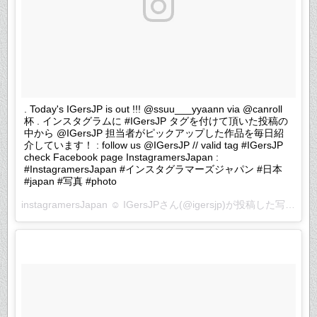
. Today's IGersJP is out !!! @ssuu___yyaann via @canroll
杯 . インスタグラムに #IGersJP タグを付けて頂いた投稿の
中から @IGersJP 担当者がピックアップした作品を毎日紹
介しています！ : follow us @IGersJP // valid tag #IGersJP
check Facebook page InstagramersJapan :
#InstagramersJapan #インスタグラマーズジャパン #日本
#japan #写真 #photo
instagramersJapan ☺︎ IGersJPさん(@igersjp)が投稿した写真 –
2