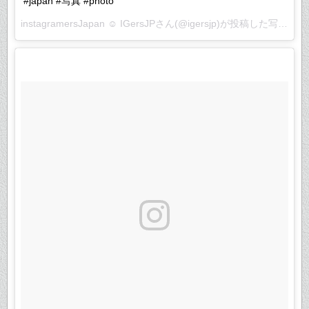
#japan #写真 #photo
instagramersJapan ☺︎ IGersJPさん(@igersjp)が投稿した写真 –
2