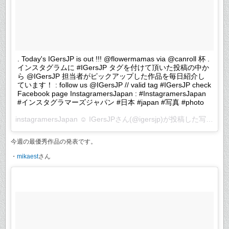
. Today's IGersJP is out !!! @flowermamas via @canroll 杯 .
インスタグラムに #IGersJP タグを付けて頂いた投稿の中か
ら @IGersJP 担当者がピックアップした作品を毎日紹介し
ています！ : follow us @IGersJP // valid tag #IGersJP check
Facebook page InstagramersJapan : #InstagramersJapan
#インスタグラマーズジャパン #日本 #japan #写真 #photo
instagramersJapan ☺︎ IGersJPさん(@igersjp)が投稿した写真 –
2
今週の最優秀作品の発表です。
・
mikaest
さん