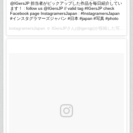
@IGersJP 担当者がピックアップした作品を毎日紹介してい
ます！ : follow us @IGersJP // valid tag #IGersJP check
Facebook page InstagramersJapan : #InstagramersJapan
#インスタグラマーズジャパン #日本 #japan #写真 #photo
instagramersJapan ☺︎ IGersJPさん(@igersjp)が投稿した写真 –
2