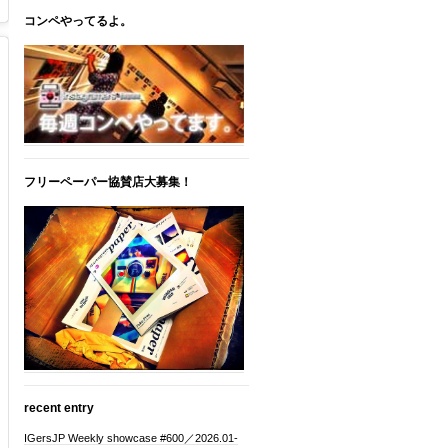
コンペやってるよ。
フリーペーパー協賛店大募集！
recent entry
IGersJP Weekly showcase #600／2026.01-