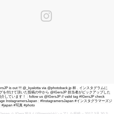
GersJP is out !!! @_kyalotta via @photoback.jp 杯 . インスタグラムに
P タグを付けて頂いた投稿の中から @IGersJP 担当者がピックアップした
ます！ : follow us @IGersJP // valid tag #IGersJP check
page InstagramersJapan : #InstagramersJapan #インスタグラマーズジ
japan #写真 #photo
rsJapan ☺︎ IGersJPさん(@igersjp)がシェアした投稿 –
2017 3月 30 3:34午前 PDT