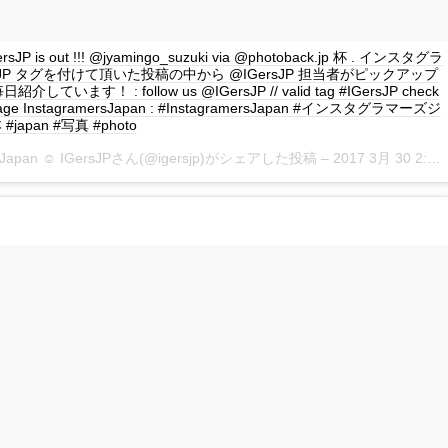
GersJP is out !!! @jyamingo_suzuki via @photoback.jp 杯 . インスタグラ
rsJP タグを付けて頂いた投稿の中から @IGersJP 担当者がピックアップ
しています！ : follow us @IGersJP // valid tag #IGersJP check
page InstagramersJapan : #InstagramersJapan #インスタグラマーズジ
japan #写真 #photo
rsJapan ☺︎ IGersJPさん(@igersjp)がシェアした投稿 –
2017 3月 30 2:02午前 PDT