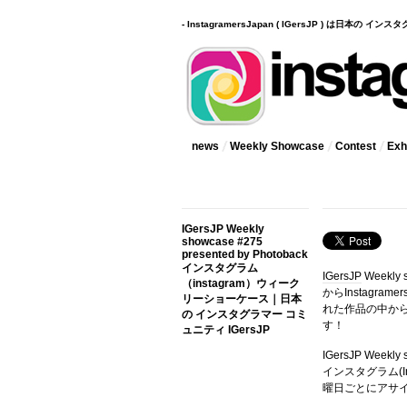
- InstagramersJapan ( IGersJP ) は日本の 
news
Weekly Showcase
Contest
Exhi
IGersJP Weekly
showcase #275
presented by Photoback
インスタグラム
IGersJP
Weekly
（instagram）ウィーク
からInstagr
リーショーケース｜日本
れた作品の中か
の インスタグラマー コミ
す！
ュニティ IGersJP
IGersJP Wee
インスタグラム(In
曜日ごとにアサ