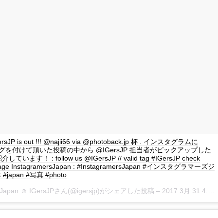
GersJP is out !!! @najii66 via @photoback.jp 杯 . インスタグラムに
P タグを付けて頂いた投稿の中から @IGersJP 担当者がピックアップした
ます！ : follow us @IGersJP // valid tag #IGersJP check
page InstagramersJapan : #InstagramersJapan #インスタグラマーズジ
japan #写真 #photo
rsJapan ☺︎ IGersJPさん(@igersjp)がシェアした投稿 –
2017 3月 31 4:13午前 PDT