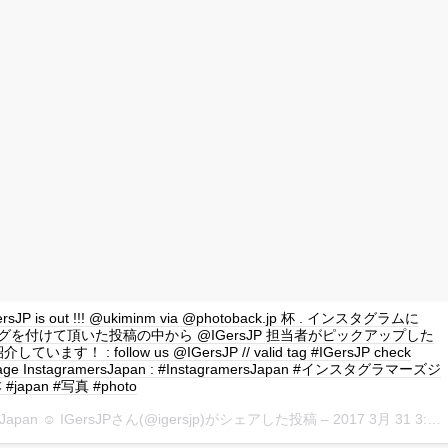
IGersJP is out !!! @ukiminm via @photoback.jp 杯 . インスタグラムに
P タグを付けて頂いた投稿の中から @IGersJP 担当者がピックアップした
ます！ : follow us @IGersJP // valid tag #IGersJP check
page InstagramersJapan : #InstagramersJapan #インスタグラマーズジ
japan #写真 #photo
rsJapan ☺︎ IGersJPさん(@igersjp)がシェアした投稿 –
2017 3月 31 3:08午前 PDT