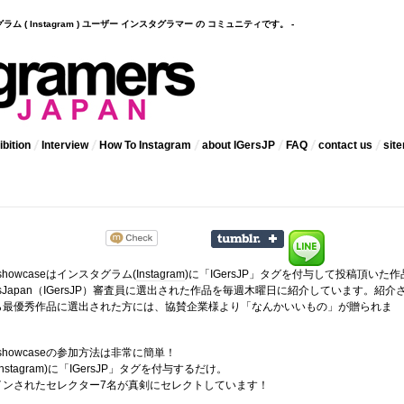
インスタグラム ( Instagram ) ユーザー インスタグラマー の コミュニティです。 -
bition
Interview
How To Instagram
about IGersJP
FAQ
contact us
sit
 showcaseはインスタグラム(
Instagram
)に「IGersJP」タグを付与して投稿頂いた作
amersJapan（IGersJP）審査員に選出された作品を毎週木曜日に紹介しています。紹介
ら最優秀作品に選出された方には、協賛企業様より「なんかいいもの」が贈られま
kly showcaseの参加方法は非常に簡単！
stagram)に「IGersJP」タグを付与するだけ。
インされたセレクター7名が真剣にセレクトしています！