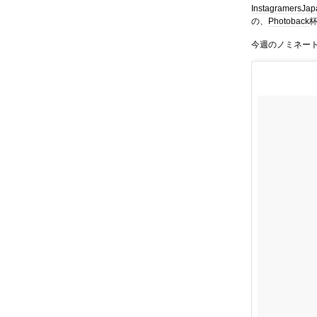
InstagramersJa
の、
Photoback
今週のノミネー