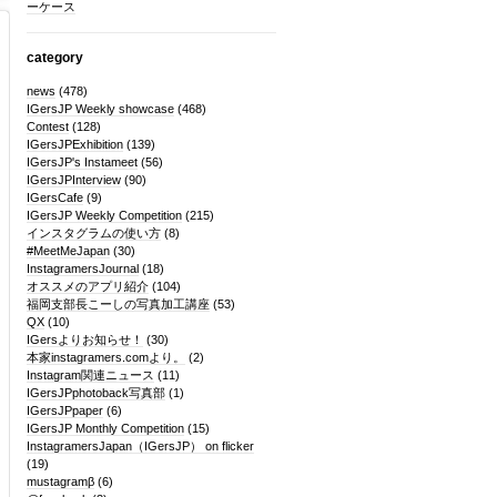
ーケース
category
news
(478)
IGersJP Weekly showcase
(468)
Contest
(128)
IGersJPExhibition
(139)
IGersJP's Instameet
(56)
IGersJPInterview
(90)
IGersCafe
(9)
IGersJP Weekly Competition
(215)
インスタグラムの使い方
(8)
#MeetMeJapan
(30)
InstagramersJournal
(18)
オススメのアプリ紹介
(104)
福岡支部長こーしの写真加工講座
(53)
QX
(10)
IGersよりお知らせ！
(30)
本家instagramers.comより。
(2)
Instagram関連ニュース
(11)
IGersJPphotoback写真部
(1)
IGersJPpaper
(6)
IGersJP Monthly Competition
(15)
InstagramersJapan（IGersJP） on flicker
(19)
mustagramβ
(6)