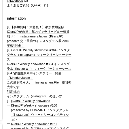
@facebook
(3)
よくあるご質問（Q＆A）
(1)
information
[+]
【参加無料！大募集！】参加費用全額
IGersJPが負担！都内ギャラリービル一棟貸
切り！！InstagramersJapan（IGersJP）
presents 史上最強のインスタグラム展 2015
年6月開催！
[+]
IGersJP Weekly showcase #364 インスタ
グラム（instagram）ウィークリーショーケー
ス
IGersJP Weekly showcase #504 インスタグ
ラム（instagram）ウィークリーショーケース
[+]
47都道府県同時インスタミート開催！
「MeetMeJapan」
この愛を喰らえ。 instagramersFile 絶賛発
売中です！
利用規約
インスタグラム（instagram）の使い方
[—]
IGersJP Weekly showcase
IGersJP Weekly showcase #160
presented by BONZART インスタグラム
（instagram）ウィークリーコンペティシ
ョン
IGersJP Weekly showcase #161
presented by ギズモショップ インスタグ