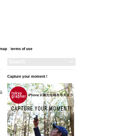
emap
terms‎ of use
Capture your moment !
品
さ