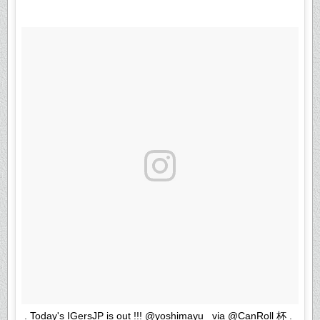
. Today's IGersJP is out !!! @yoshimayu_ via @CanRoll 杯 .