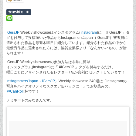
IGersJP
Weekly showcaseはインスタグラム(
Instagram
)に「 #IGersJP 」タ
グを付与して投稿頂いた作品からInstagramersJapan（IGersJP）審査員に
選出された作品を毎週木曜日に紹介しています。紹介された作品の中から
最優秀作品に選出された方には、協賛企業様より「なんかいいもの」が贈
られます！
IGersJP Weekly showcaseの参加方法は非常に簡単！
インスタグラム(Instagram)に「 #IGersJP 」タグを付与するだけ。
曜日ごとにアサインされたセレクター7名が真剣にセレクトしています！
InstagramersJapan（IGersJP）
Weekly showcase 340週は「instagramの
写真をハイクオリティなスクエア缶バッジに！」でお馴染みの、
@CanRoll
杯です！
ノミネートのみなさんです。