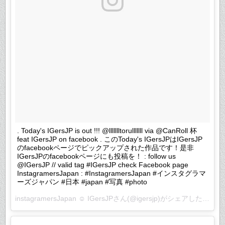
. Today's IGersJP is out !!! @llllllltorulllllll via @CanRoll 杯
feat IGersJP on facebook . このToday's IGersJPはIGersJP
のfacebookページでピックアップされた作品です！是非
IGersJPのfacebookページにも投稿を！ : follow us
@IGersJP // valid tag #IGersJP check Facebook page
InstagramersJapan : #InstagramersJapan #インスタグラマ
ーズジャパン #日本 #japan #写真 #photo
instagramersJapan ☺︎ IGersJP
さん(@igersjp)がシェアした投稿 –