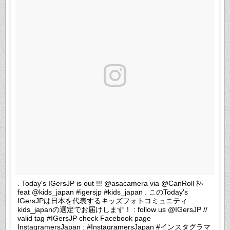
. Today's IGersJP is out !!! @asacamera via @CanRoll 杯
feat @kids_japan #igersjp #kids_japan . このToday's
IGersJPは日本を代表するキッズフォトコミュニティ
kids_japanの選定でお届けします！ : follow us @IGersJP //
valid tag #IGersJP check Facebook page
InstagramersJapan : #InstagramersJapan #インスタグラマ