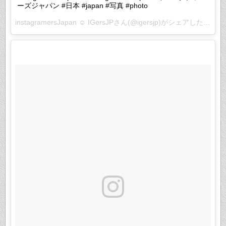
ーズジャパン #日本 #japan #写真 #photo
instagramersJapan ☺︎ IGersJP
さん(@igersjp)がシェアした投稿 –