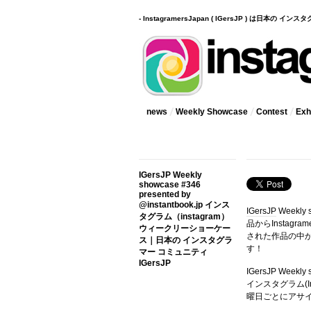
- InstagramersJapan ( IGersJP ) は日本の 
news
Weekly Showcase
Contest
Exhi
IGersJP Weekly
showcase #346
presented by
@instantbook.jp インス
IGersJP
Weekly
タグラム（instagram）
品からInstag
ウィークリーショーケー
された作品の中
ス｜日本の インスタグラ
す！
マー コミュニティ
IGersJP
IGersJP Wee
インスタグラム(In
曜日ごとにアサ