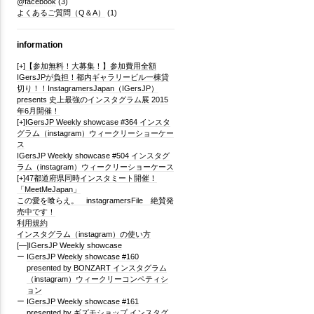
@facebook
(3)
よくあるご質問（Q＆A）
(1)
information
[+]
【参加無料！大募集！】参加費用全額
IGersJPが負担！都内ギャラリービル一棟貸
切り！！InstagramersJapan（IGersJP）
presents 史上最強のインスタグラム展 2015
年6月開催！
[+]
IGersJP Weekly showcase #364 インスタ
グラム（instagram）ウィークリーショーケー
ス
IGersJP Weekly showcase #504 インスタグ
ラム（instagram）ウィークリーショーケース
[+]
47都道府県同時インスタミート開催！
「MeetMeJapan」
この愛を喰らえ。 instagramersFile 絶賛発
売中です！
利用規約
インスタグラム（instagram）の使い方
[—]
IGersJP Weekly showcase
IGersJP Weekly showcase #160
presented by BONZART インスタグラム
（instagram）ウィークリーコンペティシ
ョン
IGersJP Weekly showcase #161
presented by ギズモショップ インスタグ