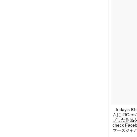
. Today's I
ムに #IGe
プした作品を毎日紹
check Face
マーズジャパン 