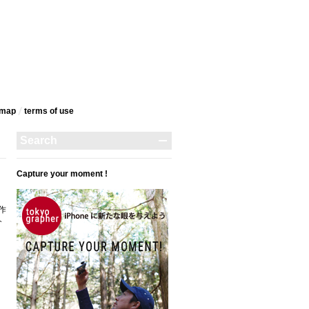
emap
terms‎ of use
Capture your moment !
作
介