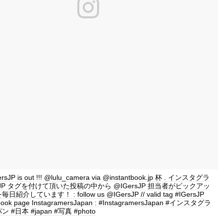
GersJP is out !!! @lulu_camera via @instantbook.jp 杯 . インスタグラ
rsJP タグを付けて頂いた投稿の中から @IGersJP 担当者がピックアッ
介しています！ : follow us @IGersJP // valid tag #IGersJP
book page InstagramersJapan : #InstagramersJapan #インスタグラ
#日本 #japan #写真 #photo