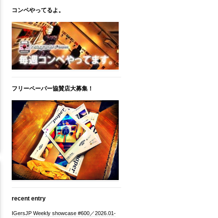
コンペやってるよ。
フリーペーパー協賛店大募集！
recent entry
IGersJP Weekly showcase #600／2026.01-