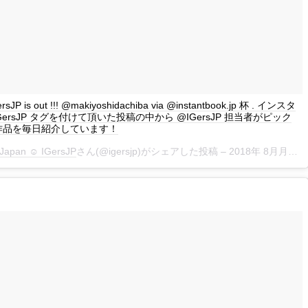
GersJP is out !!! @makiyoshidachiba via @instantbook.jp 杯 . インスタ
GersJP タグを付けて頂いた投稿の中から @IGersJP 担当者がピック
作品を毎日紹介しています！
Japan ☺︎ IGersJP
さん(@igersjp)がシェアした投稿 –
2018年 8月月18日午前3時12分PDT