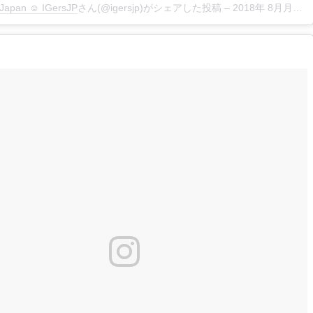
Japan ☺︎ IGersJP
さん(@igersjp)がシェアした投稿 –
2018年 8月月17日午後9時38分PDT