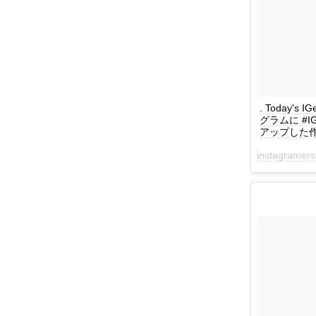
. Today's I
グラムに #I
アップした
instagramers