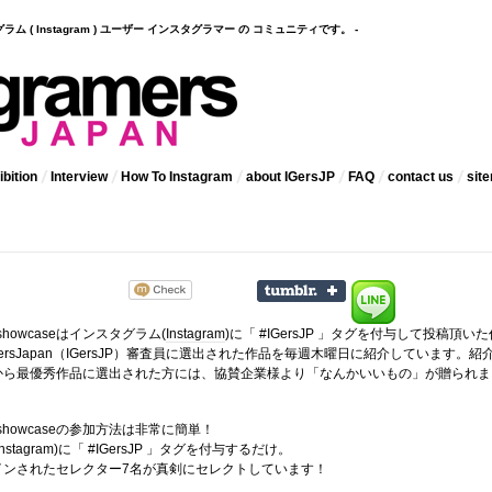
インスタグラム ( Instagram ) ユーザー インスタグラマー の コミュニティです。 -
bition
Interview
How To Instagram
about IGersJP
FAQ
contact us
sit
 showcaseはインスタグラム(
Instagram
)に「 #IGersJP 」タグを付与して投稿頂いた
ramersJapan（IGersJP）審査員に選出された作品を毎週木曜日に紹介しています。紹
から最優秀作品に選出された方には、協賛企業様より「なんかいいもの」が贈られま
kly showcaseの参加方法は非常に簡単！
stagram)に「 #IGersJP 」タグを付与するだけ。
インされたセレクター7名が真剣にセレクトしています！