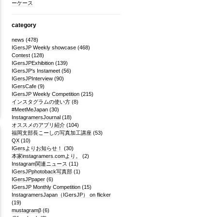
ーケース
category
news
(478)
IGersJP Weekly showcase
(468)
Contest
(128)
IGersJPExhibition
(139)
IGersJP's Instameet
(56)
IGersJPInterview
(90)
IGersCafe
(9)
IGersJP Weekly Competition
(215)
インスタグラムの使い方
(8)
#MeetMeJapan
(30)
InstagramersJournal
(18)
オススメのアプリ紹介
(104)
福岡支部長こーしの写真加工講座
(53)
QX
(10)
IGersよりお知らせ！
(30)
本家instagramers.comより。
(2)
Instagram関連ニュース
(11)
IGersJPphotoback写真部
(1)
IGersJPpaper
(6)
IGersJP Monthly Competition
(15)
InstagramersJapan（IGersJP） on flicker
(19)
mustagramβ
(6)