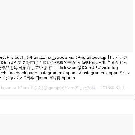
GersJP is out !!! @hana11mai_sweets via @instantbook.jp 杯 . インス
IGersJP タグを付けて頂いた投稿の中から @IGersJP 担当者がピッ
毎日紹介しています！ : follow us @IGersJP // valid tag
eck Facebook page InstagramersJapan : #InstagramersJapan #イン
ャパン #日本 #japan #写真 #photo
Japan ☺︎ IGersJP
さん(@igersjp)がシェアした投稿 –
2018年 8月月18日午前12時34分PDT