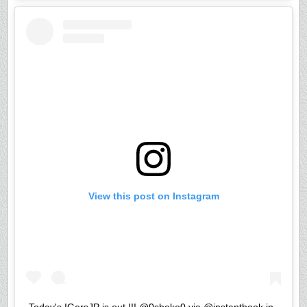
View this post on Instagram
Today's IGersJP is out !!! @0shoko0 via @instantbook.jp