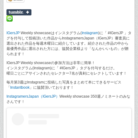
IGersJP
Weekly showcaseはインスタグラム(
Instagram
)に「 #IGersJP 」タ
グを付与して投稿頂いた作品からInstagramersJapan（IGersJP）審査員に
選出された作品を毎週木曜日に紹介しています。紹介された作品の中から
最優秀作品に選出された方には、協賛企業様より「なんかいいもの」が贈
られます！
IGersJP Weekly showcaseの参加方法は非常に簡単！
インスタグラム(Instagram)に「 #IGersJP 」タグを付与するだけ。
曜日ごとにアサインされたセレクター7名が真剣にセレクトしています！
毎月第3週はInstagramに投稿した写真をまとめて本にできるサービス
「
Instantbook
」に協賛頂いております！
InstagramersJapan（IGersJP）
Weekly showcase 350週ノミネートのみな
さんです！