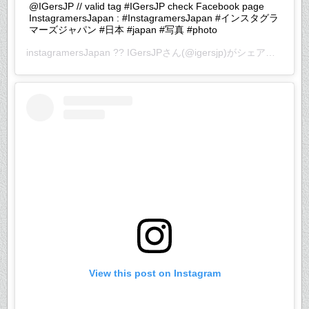
@IGersJP // valid tag #IGersJP check Facebook page
InstagramersJapan : #InstagramersJapan #インスタグラ
マーズジャパン #日本 #japan #写真 #photo
instagramersJapan ?? IGersJP
さん(@igersjp)がシェアした投稿 –
View this post on Instagram