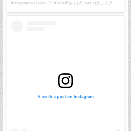
instagramersJapan ?? IGersJP
さん(@igersjp)がシェアした投稿 –
View this post on Instagram