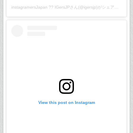
instagramersJapan ?? IGersJP
さん(@igersjp)がシェアした投稿 –
View this post on Instagram