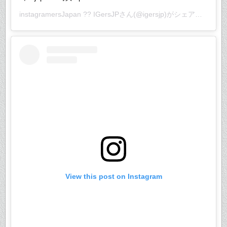
instagramersJapan ?? IGersJP
さん(@igersjp)がシェアした投稿 –
View this post on Instagram