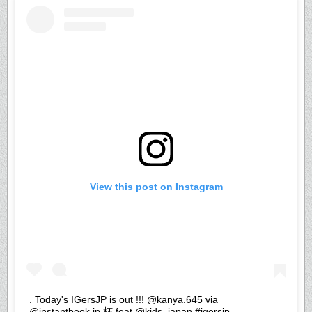
View this post on Instagram
. Today's IGersJP is out !!! @kanya.645 via
@instantbook.jp 杯 feat @kids_japan #igersjp