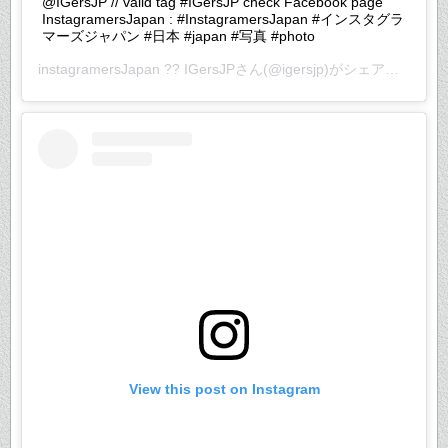
@IGersJP // valid tag #IGersJP check Facebook page
InstagramersJapan : #InstagramersJapan #インスタグラ
マーズジャパン #日本 #japan #写真 #photo
instagramersJapan ?? IGersJP
さん(@igersjp)がシェアした投稿 –
View this post on Instagram