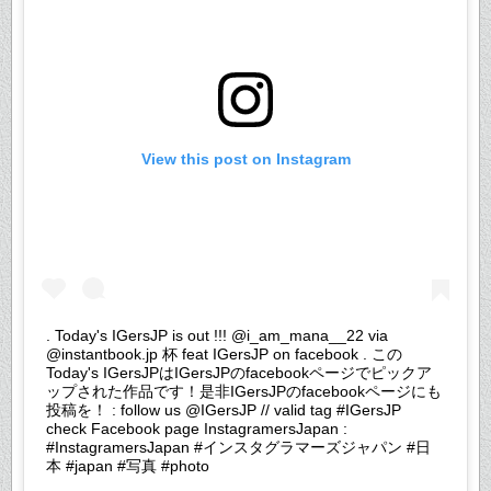
View this post on Instagram
. Today's IGersJP is out !!! @i_am_mana__22 via
@instantbook.jp 杯 feat IGersJP on facebook . この
Today's IGersJPはIGersJPのfacebookページでピックア
ップされた作品です！是非IGersJPのfacebookページにも
投稿を！ : follow us @IGersJP // valid tag #IGersJP
check Facebook page InstagramersJapan :
#InstagramersJapan #インスタグラマーズジャパン #日
本 #japan #写真 #photo