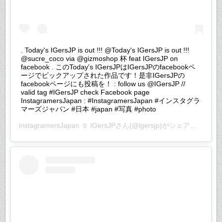
. Today's IGersJP is out !!! @Today's IGersJP is out !!!
@sucre_coco via @gizmoshop 杯 feat IGersJP on
facebook . このToday's IGersJPはIGersJPのfacebookペ
ージでピックアップされた作品です！是非IGersJPの
facebookページにも投稿を！ : follow us @IGersJP //
valid tag #IGersJP check Facebook page
InstagramersJapan : #InstagramersJapan #インスタグラ
マーズジャパン #日本 #japan #写真 #photo
instagramersJapan ☺︎ IGersJP
さん(@igersjp)がシェアした投稿 –