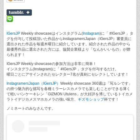
IGersJP
Weekly showcaseはインスタグラム(
Instagram
)に「 #IGersJP 」タ
グを付与して投稿頂いた作品からInstagramersJapan（IGersJP）審査員に
選出された作品を毎週木曜日に紹介しています。紹介された作品の中から
最優秀作品に選出された方には、協賛企業様より「なんかいいもの」が贈
られます！
IGersJP Weekly showcaseの参加方法は非常に簡単！
インスタグラム(Instagram)に「 #IGersJP 」タグを付与するだけ。
曜日ごとにアサインされたセレクター7名が真剣にセレクトしています！
InstagramersJapan（IGersJP）
Weekly showcase 360週は「写ルンです」
の持つ魅力的な描写を各種ミラーレスカメラでも楽しむことができる薄く
て軽いパンケーキレン「GIZMON Utulens」が大好評を博しているトイカメ
ラトイデジカメスマホカメラの強い味方、
ギズモショップ
杯です！
ノミネートのみなさんです。