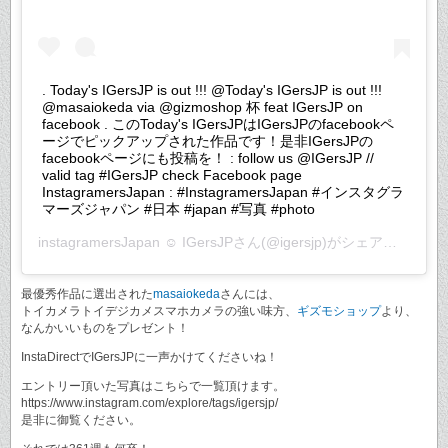
. Today's IGersJP is out !!! @Today's IGersJP is out !!!
@masaiokeda via @gizmoshop 杯 feat IGersJP on
facebook . このToday's IGersJPはIGersJPのfacebookペ
ージでピックアップされた作品です！是非IGersJPの
facebookページにも投稿を！ : follow us @IGersJP //
valid tag #IGersJP check Facebook page
InstagramersJapan : #InstagramersJapan #インスタグラ
マーズジャパン #日本 #japan #写真 #photo
instagramersJapan ☺︎ IGersJP
さん(@igersjp)がシェアした投稿 –
最優秀作品に選出された
masaiokeda
さんには、
トイカメラトイデジカメスマホカメラの強い味方、
ギズモショップ
より、
なんかいいものをプレゼント！
InstaDirectでIGersJPに一声かけてくださいね！
エントリー頂いた写真はこちらで一覧頂けます。
https://www.instagram.com/explore/tags/igersjp/
是非に御覧ください。