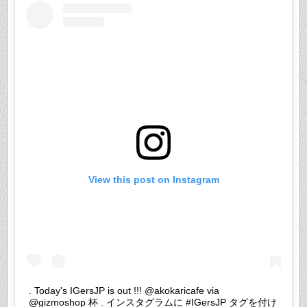
View this post on Instagram
. Today's IGersJP is out !!! @akokaricafe via
@gizmoshop 杯 . インスタグラムに #IGersJP タグを付け