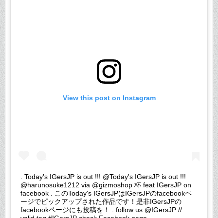
View this post on Instagram
. Today's IGersJP is out !!! @Today's IGersJP is out !!!
@harunosuke1212 via @gizmoshop 杯 feat IGersJP on
facebook . このToday's IGersJPはIGersJPのfacebookペ
ージでピックアップされた作品です！是非IGersJPの
facebookページにも投稿を！ : follow us @IGersJP //
valid tag #IGersJP check Facebook page