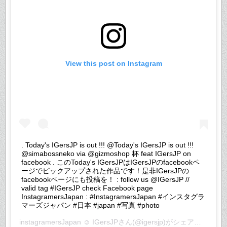
View this post on Instagram
. Today's IGersJP is out !!! @Today's IGersJP is out !!!
@simabossneko via @gizmoshop 杯 feat IGersJP on
facebook . このToday's IGersJPはIGersJPのfacebookペ
ージでピックアップされた作品です！是非IGersJPの
facebookページにも投稿を！ : follow us @IGersJP //
valid tag #IGersJP check Facebook page
InstagramersJapan : #InstagramersJapan #インスタグラ
マーズジャパン #日本 #japan #写真 #photo
instagramersJapan ☺︎ IGersJP
さん(@igersjp)がシェアした投稿 –