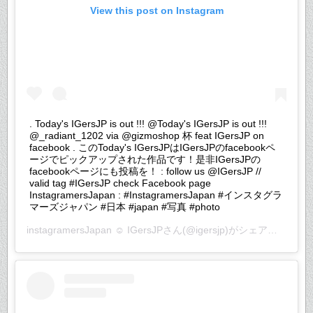
View this post on Instagram
. Today's IGersJP is out !!! @Today's IGersJP is out !!!
@_radiant_1202 via @gizmoshop 杯 feat IGersJP on
facebook . このToday's IGersJPはIGersJPのfacebookペ
ージでピックアップされた作品です！是非IGersJPの
facebookページにも投稿を！ : follow us @IGersJP //
valid tag #IGersJP check Facebook page
InstagramersJapan : #InstagramersJapan #インスタグラ
マーズジャパン #日本 #japan #写真 #photo
instagramersJapan ☺︎ IGersJP
さん(@igersjp)がシェアした投稿 –