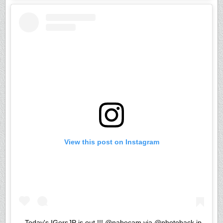
View this post on Instagram
. Today's IGersJP is out !!! @nabecam via @photoback.jp