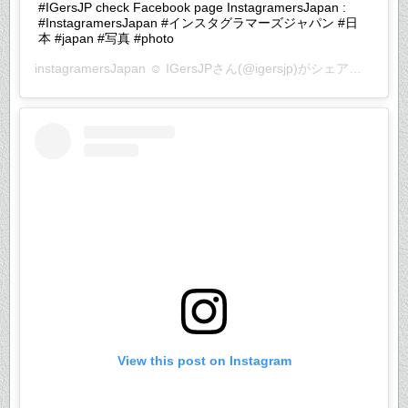
#IGersJP check Facebook page InstagramersJapan :
#InstagramersJapan #インスタグラマーズジャパン #日
本 #japan #写真 #photo
instagramersJapan ☺︎ IGersJP
さん(@igersjp)がシェアした投稿 –
View this post on Instagram