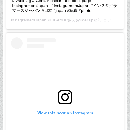
// valid tag #IGersJP check Facebook page
InstagramersJapan : #InstagramersJapan #インスタグラ
マーズジャパン #日本 #japan #写真 #photo
instagramersJapan ☺︎ IGersJP
さん(@igersjp)がシェアした投稿 –
View this post on Instagram