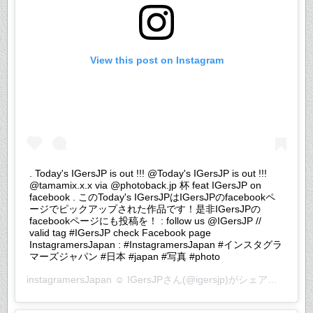
View this post on Instagram
. Today's IGersJP is out !!! @Today's IGersJP is out !!!
@tamamix.x.x via @photoback.jp 杯 feat IGersJP on
facebook . このToday's IGersJPはIGersJPのfacebookペ
ージでピックアップされた作品です！是非IGersJPの
facebookページにも投稿を！ : follow us @IGersJP //
valid tag #IGersJP check Facebook page
InstagramersJapan : #InstagramersJapan #インスタグラ
マーズジャパン #日本 #japan #写真 #photo
instagramersJapan ☺︎ IGersJP
さん(@igersjp)がシェアした投稿 –