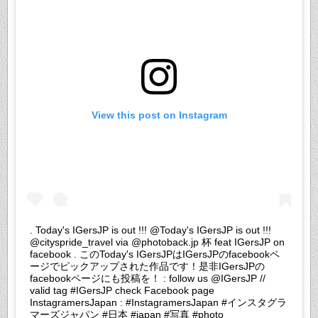
View this post on Instagram
. Today's IGersJP is out !!! @Today's IGersJP is out !!!
@cityspride_travel via @photoback.jp 杯 feat IGersJP on
facebook . このToday's IGersJPはIGersJPのfacebookペ
ージでピックアップされた作品です！是非IGersJPの
facebookページにも投稿を！ : follow us @IGersJP //
valid tag #IGersJP check Facebook page
InstagramersJapan : #InstagramersJapan #インスタグラ
マーズジャパン #日本 #japan #写真 #photo