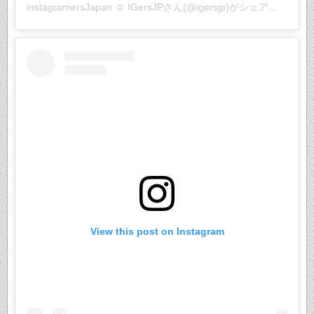
instagramersJapan ☺︎ IGersJP
さん(@igersjp)がシェアした投稿 –
View this post on Instagram