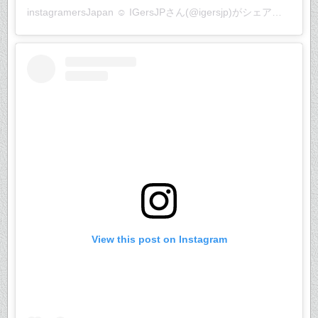
instagramersJapan ☺︎ IGersJP
さん(@igersjp)がシェアした投稿 –
View this post on Instagram