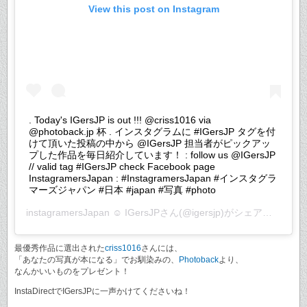
View this post on Instagram
. Today's IGersJP is out !!! @criss1016 via
@photoback.jp 杯 . インスタグラムに #IGersJP タグを付
けて頂いた投稿の中から @IGersJP 担当者がピックアッ
プした作品を毎日紹介しています！ : follow us @IGersJP
// valid tag #IGersJP check Facebook page
InstagramersJapan : #InstagramersJapan #インスタグラ
マーズジャパン #日本 #japan #写真 #photo
instagramersJapan ☺︎ IGersJP
さん(@igersjp)がシェアした投稿 –
最優秀作品に選出された
criss1016
さんには、
「あなたの写真が本になる」でお馴染みの、
Photoback
より、
なんかいいものをプレゼント！
InstaDirectでIGersJPに一声かけてくださいね！