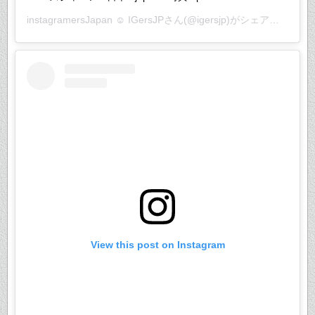
instagramersJapan ☺︎ IGersJP
さん(@igersjp)がシェアした投稿 –
View this post on Instagram