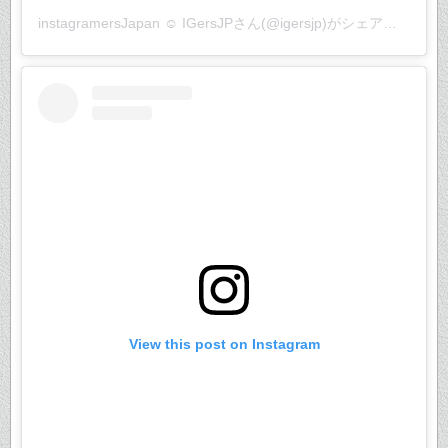
instagramersJapan ☺︎ IGersJP
さん(@igersjp)がシェアした投稿 –
View this post on Instagram