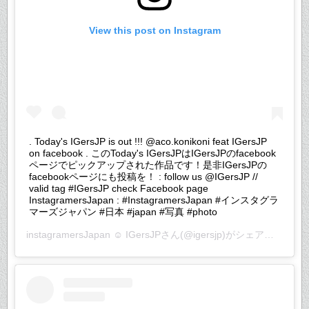
View this post on Instagram
. Today's IGersJP is out !!! @aco.konikoni feat IGersJP
on facebook . このToday's IGersJPはIGersJPのfacebook
ページでピックアップされた作品です！是非IGersJPの
facebookページにも投稿を！ : follow us @IGersJP //
valid tag #IGersJP check Facebook page
InstagramersJapan : #InstagramersJapan #インスタグラ
マーズジャパン #日本 #japan #写真 #photo
instagramersJapan ☺︎ IGersJP
さん(@igersjp)がシェアした投稿 –