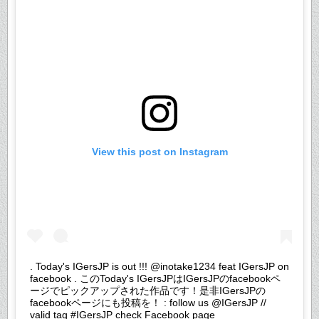
View this post on Instagram
. Today's IGersJP is out !!! @inotake1234 feat IGersJP on
facebook . このToday's IGersJPはIGersJPのfacebookペ
ージでピックアップされた作品です！是非IGersJPの
facebookページにも投稿を！ : follow us @IGersJP //
valid tag #IGersJP check Facebook page