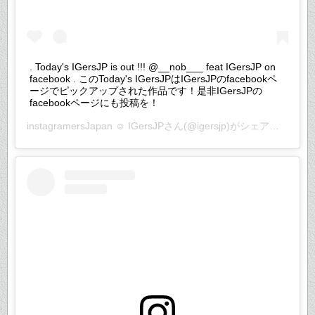
. Today's IGersJP is out !!! @__nob___ feat IGersJP on
facebook . このToday's IGersJPはIGersJPのfacebookペ
ージでピックアップされた作品です！是非IGersJPの
facebookページにも投稿を！
instagramersJapan ☺︎ IGersJP
さん(@igersjp)がシェアした投稿 –