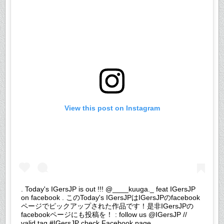
View this post on Instagram
. Today's IGersJP is out !!! @____kuuga._ feat IGersJP
on facebook . このToday's IGersJPはIGersJPのfacebook
ページでピックアップされた作品です！是非IGersJPの
facebookページにも投稿を！ : follow us @IGersJP //
valid tag #IGersJP check Facebook page