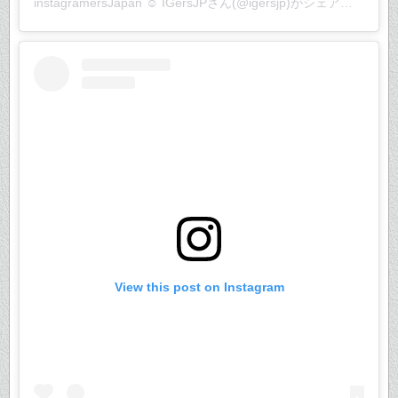
instagramersJapan ☺︎ IGersJP
さん(@igersjp)がシェアした投稿 –
View this post on Instagram