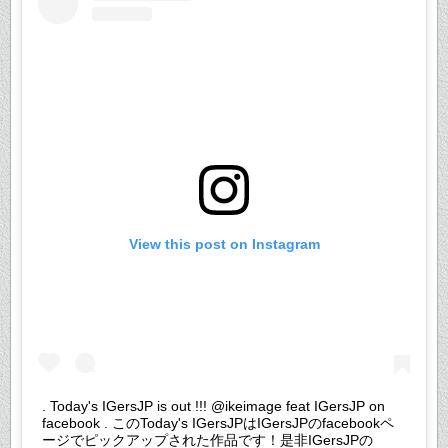
View this post on Instagram
. Today's IGersJP is out !!! @ikeimage feat IGersJP on
facebook . このToday's IGersJPはIGersJPのfacebookペ
ージでピックアップされた作品です！是非IGersJPの