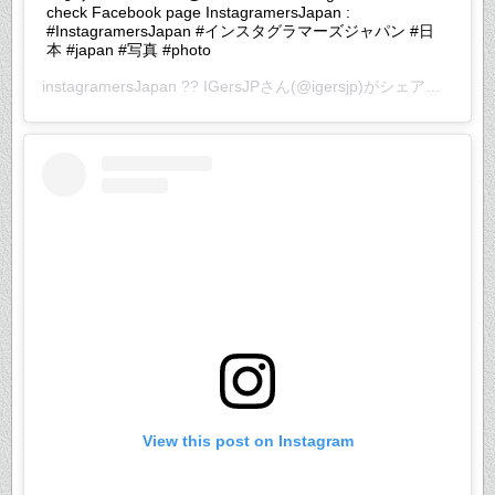
check Facebook page InstagramersJapan :
#InstagramersJapan #インスタグラマーズジャパン #日
本 #japan #写真 #photo
instagramersJapan ?? IGersJP
さん(@igersjp)がシェアした投稿 –
View this post on Instagram