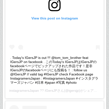
View this post on Instagram
. Today's IGersJP is out !!! @tom_tom_brother feat
IGersJP on facebook . このToday's IGersJPはIGersJPの
facebookページでピックアップされた作品です！是非
IGersJPのfacebookページにも投稿を！ : follow us
@IGersJP // valid tag #IGersJP check Facebook page
InstagramersJapan : #InstagramersJapan #インスタグラ
マーズジャパン #日本 #japan #写真 #photo
instagramersJapan ?? IGersJP
さん(@igersjp)がシェアした投稿 –