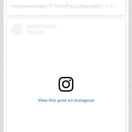
instagramersJapan ?? IGersJP
さん(@igersjp)がシェアした投稿 –
View this post on Instagram