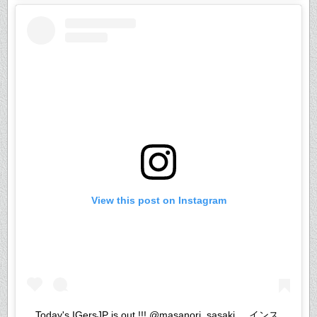
View this post on Instagram
. Today's IGersJP is out !!! @masanori_sasaki_ . インス