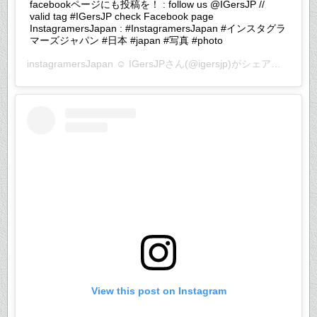
facebookページにも投稿を！ : follow us @IGersJP //
valid tag #IGersJP check Facebook page
InstagramersJapan : #InstagramersJapan #インスタグラ
マーズジャパン #日本 #japan #写真 #photo
instagramersJapan ☺︎ IGersJP
さん(@igersjp)がシェアした投稿 –
View this post on Instagram