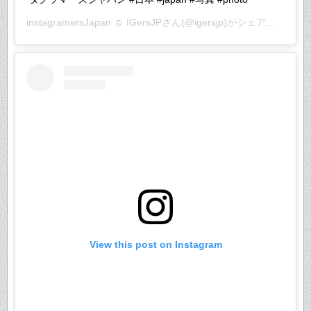
instagramersJapan ☺︎ IGersJP
さん(@igersjp)がシェアした投稿 –
View this post on Instagram