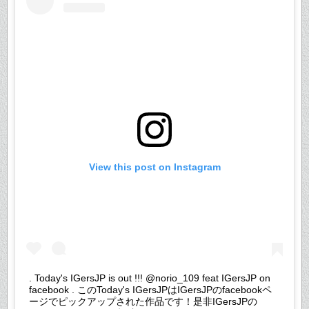
View this post on Instagram
. Today's IGersJP is out !!! @norio_109 feat IGersJP on
facebook . このToday's IGersJPはIGersJPのfacebookペ
ージでピックアップされた作品です！是非IGersJPの