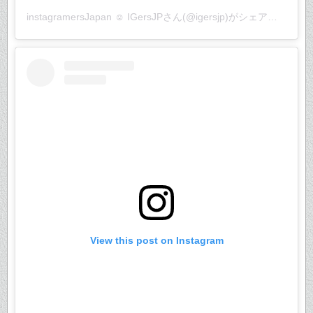
instagramersJapan ☺︎ IGersJP
さん(@igersjp)がシェアした投稿 –
View this post on Instagram