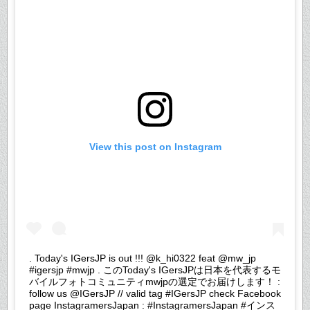
View this post on Instagram
. Today's IGersJP is out !!! @k_hi0322 feat @mw_jp
#igersjp #mwjp . このToday's IGersJPは日本を代表するモ
バイルフォトコミュニティmwjpの選定でお届けします！ :
follow us @IGersJP // valid tag #IGersJP check Facebook
page InstagramersJapan : #InstagramersJapan #インス