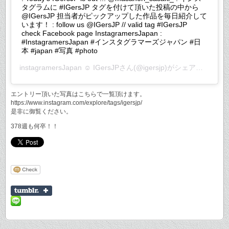
タグラムに #IGersJP タグを付けて頂いた投稿の中から
@IGersJP 担当者がピックアップした作品を毎日紹介して
います！ : follow us @IGersJP // valid tag #IGersJP
check Facebook page InstagramersJapan :
#InstagramersJapan #インスタグラマーズジャパン #日
本 #japan #写真 #photo
instagramersJapan ☺︎ IGersJP
さん(@igersjp)がシェアした投稿 –
エントリー頂いた写真はこちらで一覧頂けます。
https://www.instagram.com/explore/tags/igersjp/
是非に御覧ください。
378週も何卒！！