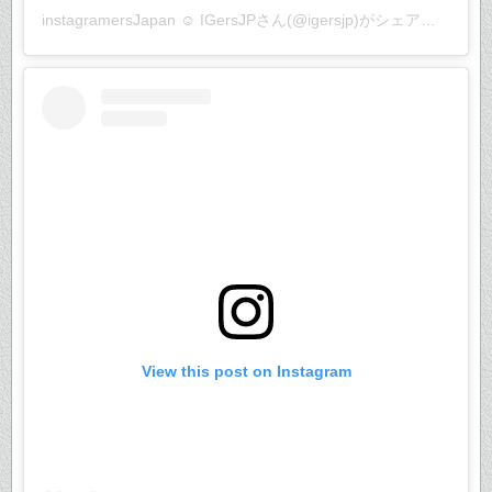
instagramersJapan ☺︎ IGersJP
さん(@igersjp)がシェアした投稿 –
View this post on Instagram