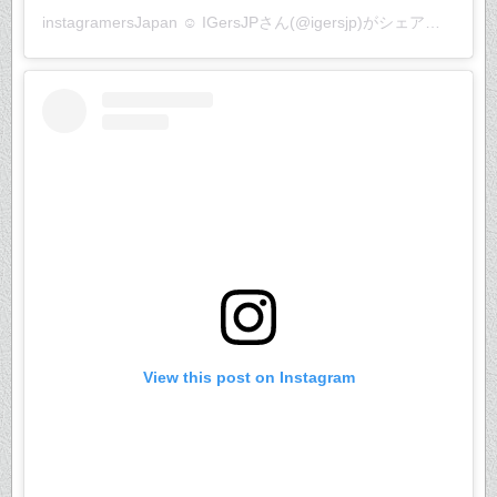
instagramersJapan ☺︎ IGersJP
さん(@igersjp)がシェアした投稿 –
View this post on Instagram