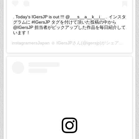
. Today's IGersJP is out !!! @___s__a__k__i__ . インスタ
グラムに #IGersJP タグを付けて頂いた投稿の中から
@IGersJP 担当者がピックアップした作品を毎日紹介して
います！
instagramersJapan ☺︎ IGersJP
さん(@igersjp)がシェアした投稿 –