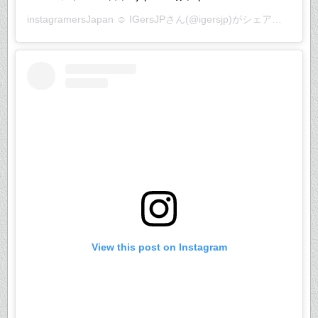
instagramersJapan ☺︎ IGersJP
さん(@igersjp)がシェアした投稿 –
View this post on Instagram