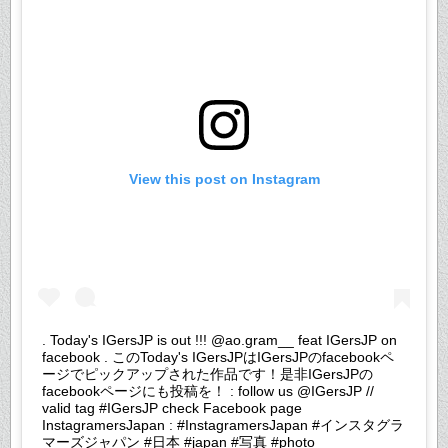
View this post on Instagram
. Today's IGersJP is out !!! @ao.gram__ feat IGersJP on
facebook . このToday's IGersJPはIGersJPのfacebookペ
ージでピックアップされた作品です！是非IGersJPの
facebookページにも投稿を！ : follow us @IGersJP //
valid tag #IGersJP check Facebook page
InstagramersJapan : #InstagramersJapan #インスタグラ
マーズジャパン #日本 #japan #写真 #photo