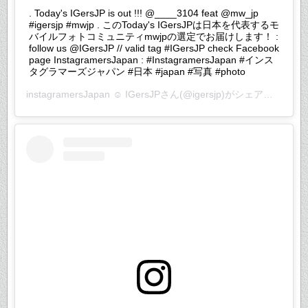
. Today's IGersJP is out !!! @____3104 feat @mw_jp
#igersjp #mwjp . このToday's IGersJPは日本を代表するモ
バイルフォトコミュニティmwjpの選定でお届けします！ :
follow us @IGersJP // valid tag #IGersJP check Facebook
page InstagramersJapan : #InstagramersJapan #インス
タグラマーズジャパン #日本 #japan #写真 #photo
instagramersJapan ☺︎ IGersJP
さん(@igersjp)がシェアした投稿 –