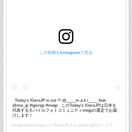
この投稿をInstagramで見る
. Today's IGersJP is out !!! @____m.a.k.i____ feat
@mw_jp #igersjp #mwjp . このToday's IGersJPは日本を
代表するモバイルフォトコミュニティmwjpの選定でお届
けします！
instagramersJapan ☺︎ IGersJP
さん(@igersjp)がシェアした投稿 –