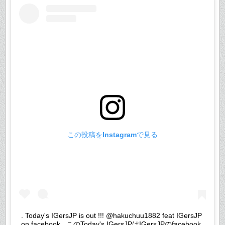
この投稿をInstagramで見る
. Today's IGersJP is out !!! @hakuchuu1882 feat IGersJP
on facebook . このToday's IGersJPはIGersJPのfacebook