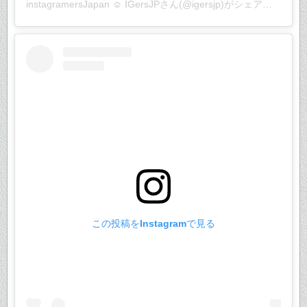
instagramersJapan ☺︎ IGersJP
さん(@igersjp)がシェアした投稿 –
この投稿をInstagramで見る