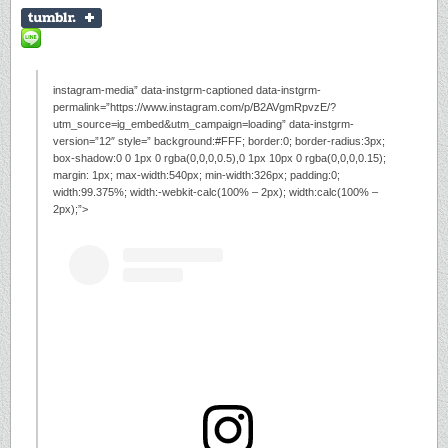
instagram-media” data-instgrm-captioned data-instgrm-
permalink=”https://www.instagram.com/p/B2AVgmRpvzE/?
utm_source=ig_embed&utm_campaign=loading” data-instgrm-
version=”12″ style=” background:#FFF; border:0; border-radius:3px;
box-shadow:0 0 1px 0 rgba(0,0,0,0.5),0 1px 10px 0 rgba(0,0,0,0.15);
margin: 1px; max-width:540px; min-width:326px; padding:0;
width:99.375%; width:-webkit-calc(100% – 2px); width:calc(100% –
2px);”>