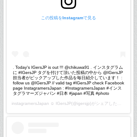
この投稿をInstagramで見る
. Today's IGersJP is out !!! @chikuwa91 . インスタグラム
に #IGersJP タグを付けて頂いた投稿の中から @IGersJP
担当者がピックアップした作品を毎日紹介しています！ :
follow us @IGersJP // valid tag #IGersJP check Facebook
page InstagramersJapan : #InstagramersJapan #インス
タグラマーズジャパン #日本 #japan #写真 #photo
instagramersJapan ☺︎ IGersJP
(@igersjp)がシェアした投稿 –
20