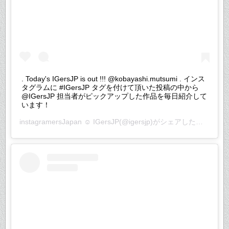
. Today's IGersJP is out !!! @kobayashi.mutsumi . インス
タグラムに #IGersJP タグを付けて頂いた投稿の中から
@IGersJP 担当者がピックアップした作品を毎日紹介して
います！
instagramersJapan ☺︎ IGersJP
(@igersjp)がシェアした投稿 –
20