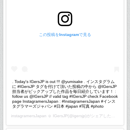
この投稿をInstagramで見る
. Today's IGersJP is out !!! @yumisake . インスタグラム
に #IGersJP タグを付けて頂いた投稿の中から @IGersJP
担当者がピックアップした作品を毎日紹介しています！ :
follow us @IGersJP // valid tag #IGersJP check Facebook
page InstagramersJapan : #InstagramersJapan #インス
タグラマーズジャパン #日本 #japan #写真 #photo
instagramersJapan ☺︎ IGersJP
(@igersjp)がシェアした投稿 –
20