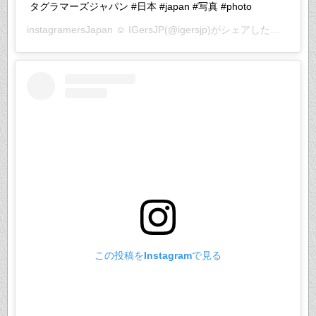
タグラマーズジャパン #日本 #japan #写真 #photo
instagramersJapan ☺︎ IGersJP
(@igersjp)がシェアした投稿 –
20
この投稿をInstagramで見る