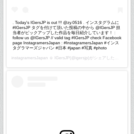
. Today's IGersJP is out !!! @zy.0516 . インスタグラムに
#IGersJP タグを付けて頂いた投稿の中から @IGersJP 担
当者がピックアップした作品を毎日紹介しています！ :
follow us @IGersJP // valid tag #IGersJP check Facebook
page InstagramersJapan : #InstagramersJapan #インス
タグラマーズジャパン #日本 #japan #写真 #photo
instagramersJapan ☺︎ IGersJP
(@igersjp)がシェアした投稿 –
20