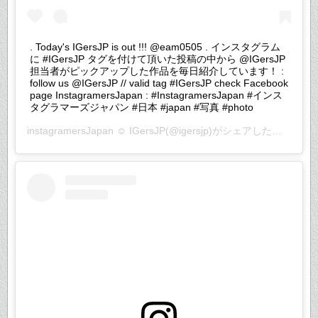
. Today's IGersJP is out !!! @eam0505 . インスタグラム
に #IGersJP タグを付けて頂いた投稿の中から @IGersJP
担当者がピックアップした作品を毎日紹介しています！ :
follow us @IGersJP // valid tag #IGersJP check Facebook
page InstagramersJapan : #InstagramersJapan #インス
タグラマーズジャパン #日本 #japan #写真 #photo
instagramersJapan ☺︎ IGersJP
(@igersjp)がシェアした投稿 –
20