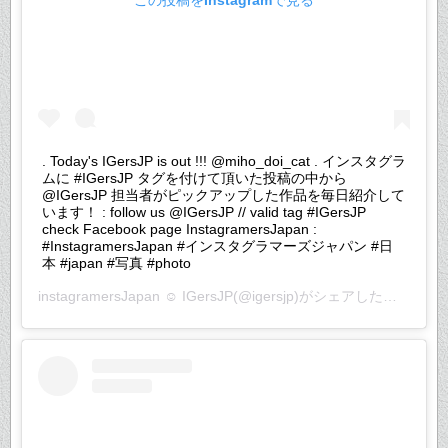
. Today's IGersJP is out !!! @miho_doi_cat . インスタグラ
ムに #IGersJP タグを付けて頂いた投稿の中から
@IGersJP 担当者がピックアップした作品を毎日紹介して
います！ : follow us @IGersJP // valid tag #IGersJP
check Facebook page InstagramersJapan :
#InstagramersJapan #インスタグラマーズジャパン #日
本 #japan #写真 #photo
instagramersJapan ☺︎ IGersJP
(@igersjp)がシェアした投稿 –
20