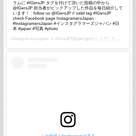
ラムに #IGersJP タグを付けて頂いた投稿の中から
@IGersJP 担当者がピックアップした作品を毎日紹介して
います！ : follow us @IGersJP // valid tag #IGersJP
check Facebook page InstagramersJapan :
#InstagramersJapan #インスタグラマーズジャパン #日
本 #japan #写真 #photo
instagramersJapan ☺︎ IGersJP
(@igersjp)がシェアした投稿 –
20
この投稿をInstagramで見る