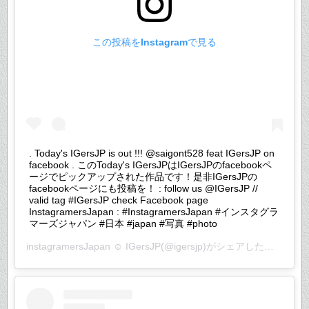
この投稿をInstagramで見る
. Today's IGersJP is out !!! @saigont528 feat IGersJP on
facebook . このToday's IGersJPはIGersJPのfacebookペ
ージでピックアップされた作品です！是非IGersJPの
facebookページにも投稿を！ : follow us @IGersJP //
valid tag #IGersJP check Facebook page
InstagramersJapan : #InstagramersJapan #インスタグラ
マーズジャパン #日本 #japan #写真 #photo
instagramersJapan ☺︎ IGersJP
(@igersjp)がシェアした投稿 –
20