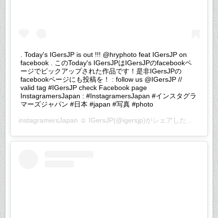
. Today's IGersJP is out !!! @hryphoto feat IGersJP on
facebook . このToday's IGersJPはIGersJPのfacebookペ
ージでピックアップされた作品です！是非IGersJPの
facebookページにも投稿を！ : follow us @IGersJP //
valid tag #IGersJP check Facebook page
InstagramersJapan : #InstagramersJapan #インスタグラ
マーズジャパン #日本 #japan #写真 #photo
instagramersJapan ☺︎ IGersJP
(@igersjp)がシェアした投稿 –
20