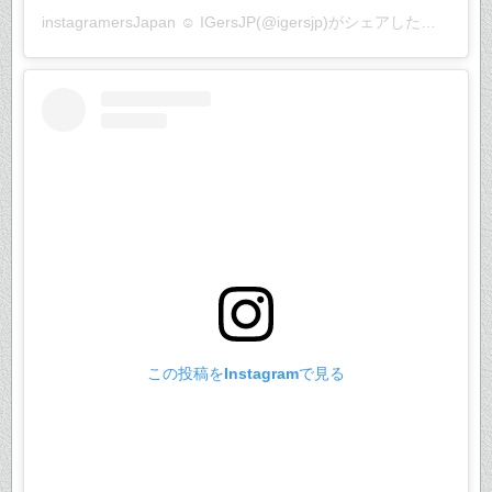
instagramersJapan ☺︎ IGersJP
(@igersjp)がシェアした投稿 –
20
この投稿をInstagramで見る