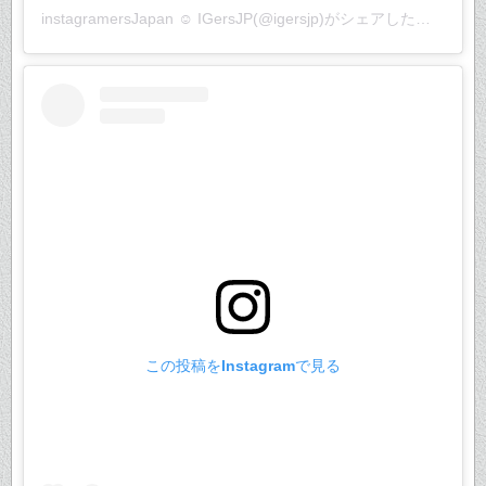
instagramersJapan ☺︎ IGersJP
(@igersjp)がシェアした投稿 –
20
この投稿をInstagramで見る