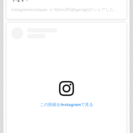
instagramersJapan ☺︎ IGersJP
(@igersjp)がシェアした投稿 –
20
この投稿をInstagramで見る