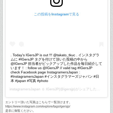
この投稿をInstagramで見る
. Today's IGersJP is out !!! @takato_tkuc . インスタグラ
ムに #IGersJP タグを付けて頂いた投稿の中から
@IGersJP 担当者がピックアップした作品を毎日紹介して
います！ : follow us @IGersJP // valid tag #IGersJP
check Facebook page InstagramersJapan :
#InstagramersJapan #インスタグラマーズジャパン #日
本 #japan #写真 #photo
instagramersJapan ☺︎ IGersJP
(@igersjp)がシェアした投稿 –
20
エントリー頂いた写真はこちらで一覧頂けます。
https://www.instagram.com/explore/tags/igersjp/
是非に御覧ください。