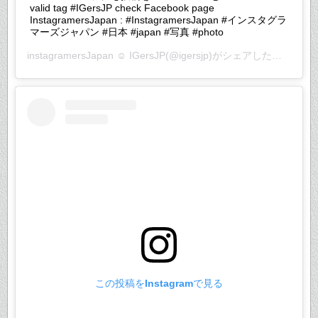
valid tag #IGersJP check Facebook page
InstagramersJapan : #InstagramersJapan #インスタグラ
マーズジャパン #日本 #japan #写真 #photo
instagramersJapan ☺︎ IGersJP
(@igersjp)がシェアした投稿 –
20
この投稿をInstagramで見る