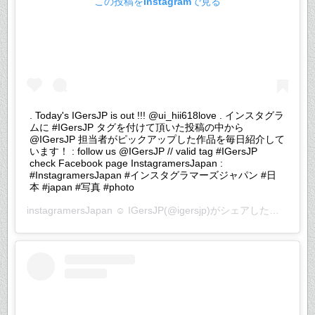
この投稿をInstagramで見る
. Today's IGersJP is out !!! @ui_hii618love . インスタグラ
ムに #IGersJP タグを付けて頂いた投稿の中から
@IGersJP 担当者がピックアップした作品を毎日紹介して
います！ : follow us @IGersJP // valid tag #IGersJP
check Facebook page InstagramersJapan :
#InstagramersJapan #インスタグラマーズジャパン #日
本 #japan #写真 #photo
instagramersJapan ☺︎ IGersJP
(@igersjp)がシェアした投稿 –
20