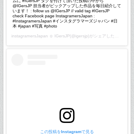
ムに #IGersJP タグを付けて頂いた投稿の中から
@IGersJP 担当者がピックアップした作品を毎日紹介して
います！ : follow us @IGersJP // valid tag #IGersJP
check Facebook page InstagramersJapan :
#InstagramersJapan #インスタグラマーズジャパン #日
本 #japan #写真 #photo
instagramersJapan ☺︎ IGersJP
(@igersjp)がシェアした投稿 –
20
この投稿をInstagramで見る