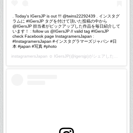
. Today's IGersJP is out !!! @twins22292439 . インスタグ
ラムに #IGersJP タグを付けて頂いた投稿の中から
@IGersJP 担当者がピックアップした作品を毎日紹介して
います！ : follow us @IGersJP // valid tag #IGersJP
check Facebook page InstagramersJapan :
#InstagramersJapan #インスタグラマーズジャパン #日
本 #japan #写真 #photo
instagramersJapan ☺︎ IGersJP
(@igersjp)がシェアした投稿 –
20