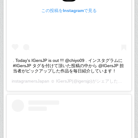
この投稿をInstagramで見る
. Today's IGersJP is out !!! @chiyo09 . インスタグラムに
#IGersJP タグを付けて頂いた投稿の中から @IGersJP 担
当者がピックアップした作品を毎日紹介しています！
instagramersJapan ☺︎ IGersJP
(@igersjp)がシェアした投稿 –
20