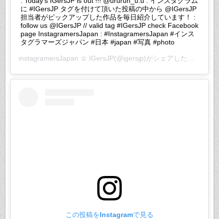
. Today's IGersJP is out !!! @ururun_u.u . インスタグラム
に #IGersJP タグを付けて頂いた投稿の中から @IGersJP
担当者がピックアップした作品を毎日紹介しています！ :
follow us @IGersJP // valid tag #IGersJP check Facebook
page InstagramersJapan : #InstagramersJapan #インス
タグラマーズジャパン #日本 #japan #写真 #photo
instagramersJapan ☺︎ IGersJP
(@igersjp)がシェアした投稿 –
20
この投稿をInstagramで見る