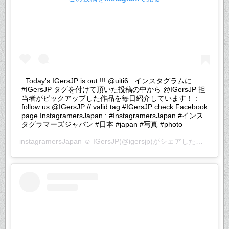
. Today's IGersJP is out !!! @uiti6 . インスタグラムに
#IGersJP タグを付けて頂いた投稿の中から @IGersJP 担
当者がピックアップした作品を毎日紹介しています！ :
follow us @IGersJP // valid tag #IGersJP check Facebook
page InstagramersJapan : #InstagramersJapan #インス
タグラマーズジャパン #日本 #japan #写真 #photo
instagramersJapan ☺︎ IGersJP
(@igersjp)がシェアした投稿 –
20