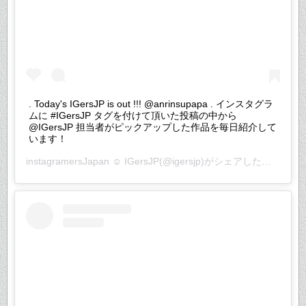
. Today's IGersJP is out !!! @anrinsupapa . インスタグラ
ムに #IGersJP タグを付けて頂いた投稿の中から
@IGersJP 担当者がピックアップした作品を毎日紹介して
います！
instagramersJapan ☺︎ IGersJP
(@igersjp)がシェアした投稿 –
20