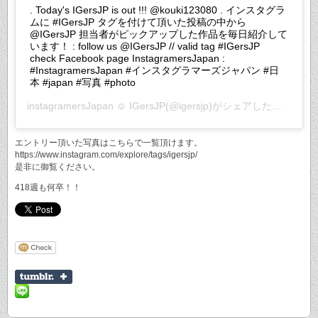
. Today's IGersJP is out !!! @kouki123080 . インスタグラ
ムに #IGersJP タグを付けて頂いた投稿の中から
@IGersJP 担当者がピックアップした作品を毎日紹介して
います！ : follow us @IGersJP // valid tag #IGersJP
check Facebook page InstagramersJapan :
#InstagramersJapan #インスタグラマーズジャパン #日
本 #japan #写真 #photo
instagramersJapan ☺︎ IGersJP
(@igersjp)がシェアした投稿 –
20
エントリー頂いた写真はこちらで一覧頂けます。
https://www.instagram.com/explore/tags/igersjp/
是非に御覧ください。
418週も何卒！！