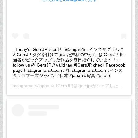
. Today's IGersJP is out !!! @sugar25 . インスタグラムに
#IGersJP タグを付けて頂いた投稿の中から @IGersJP 担
当者がピックアップした作品を毎日紹介しています！ :
follow us @IGersJP // valid tag #IGersJP check Facebook
page InstagramersJapan : #InstagramersJapan #インス
タグラマーズジャパン #日本 #japan #写真 #photo
instagramersJapan ☺︎ IGersJP
(@igersjp)がシェアした投稿 –
20