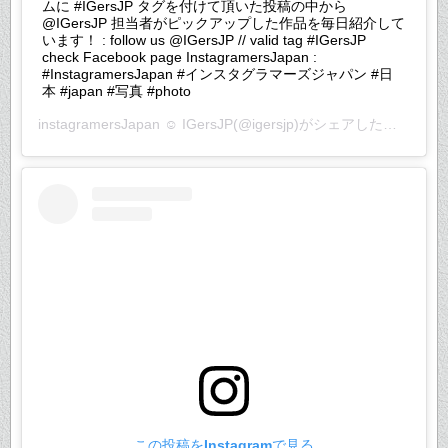
ムに #IGersJP タグを付けて頂いた投稿の中から
@IGersJP 担当者がピックアップした作品を毎日紹介して
います！ : follow us @IGersJP // valid tag #IGersJP
check Facebook page InstagramersJapan :
#InstagramersJapan #インスタグラマーズジャパン #日
本 #japan #写真 #photo
instagramersJapan ☺︎ IGersJP
(@igersjp)がシェアした投稿 –
20
この投稿をInstagramで見る