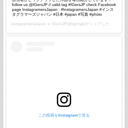
follow us @IGersJP // valid tag #IGersJP check Facebook
page InstagramersJapan : #InstagramersJapan #インス
タグラマーズジャパン #日本 #japan #写真 #photo
instagramersJapan ☺︎ IGersJP
(@igersjp)がシェアした投稿 –
20
この投稿をInstagramで見る