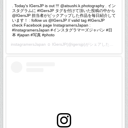
. Today's IGersJP is out !!! @atsushi.k.photography . イン
スタグラムに #IGersJP タグを付けて頂いた投稿の中から
@IGersJP 担当者がピックアップした作品を毎日紹介して
います！ : follow us @IGersJP // valid tag #IGersJP
check Facebook page InstagramersJapan :
#InstagramersJapan #インスタグラマーズジャパン #日
本 #japan #写真 #photo
instagramersJapan ☺︎ IGersJP
(@igersjp)がシェアした投稿 –
20