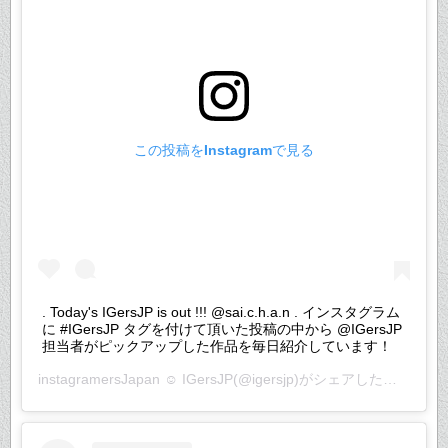
この投稿をInstagramで見る
. Today's IGersJP is out !!! @sai.c.h.a.n . インスタグラム
に #IGersJP タグを付けて頂いた投稿の中から @IGersJP
担当者がピックアップした作品を毎日紹介しています！
instagramersJapan ☺︎ IGersJP
(@igersjp)がシェアした投稿 –
20