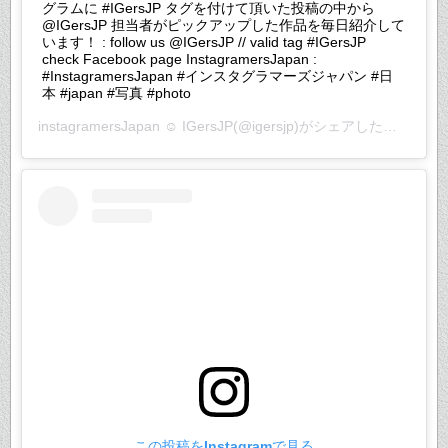
グラムに #IGersJP タグを付けて頂いた投稿の中から
@IGersJP 担当者がピックアップした作品を毎日紹介して
います！ : follow us @IGersJP // valid tag #IGersJP
check Facebook page InstagramersJapan :
#InstagramersJapan #インスタグラマーズジャパン #日
本 #japan #写真 #photo
instagramersJapan ☺︎ IGersJP
(@igersjp)がシェアした投稿 –
20
この投稿をInstagramで見る