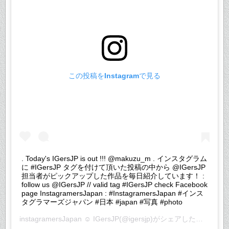
この投稿をInstagramで見る
. Today's IGersJP is out !!! @makuzu_m . インスタグラム
に #IGersJP タグを付けて頂いた投稿の中から @IGersJP
担当者がピックアップした作品を毎日紹介しています！ :
follow us @IGersJP // valid tag #IGersJP check Facebook
page InstagramersJapan : #InstagramersJapan #インス
タグラマーズジャパン #日本 #japan #写真 #photo
instagramersJapan ☺︎ IGersJP
(@igersjp)がシェアした投稿 –
20