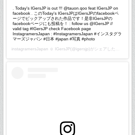
. Today's IGersJP is out !!! @tauon.qoo feat IGersJP on
facebook . このToday's IGersJPはIGersJPのfacebookペ
ージでピックアップされた作品です！是非IGersJPの
facebookページにも投稿を！ : follow us @IGersJP //
valid tag #IGersJP check Facebook page
InstagramersJapan : #InstagramersJapan #インスタグラ
マーズジャパン #日本 #japan #写真 #photo
instagramersJapan ☺︎ IGersJP
(@igersjp)がシェアした投稿 –
20