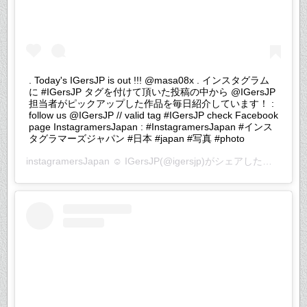
. Today's IGersJP is out !!! @masa08x . インスタグラム
に #IGersJP タグを付けて頂いた投稿の中から @IGersJP
担当者がピックアップした作品を毎日紹介しています！ :
follow us @IGersJP // valid tag #IGersJP check Facebook
page InstagramersJapan : #InstagramersJapan #インス
タグラマーズジャパン #日本 #japan #写真 #photo
instagramersJapan ☺︎ IGersJP
(@igersjp)がシェアした投稿 –
20