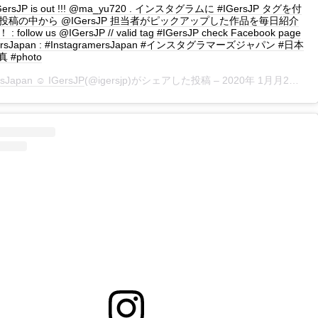
 IGersJP is out !!! @ma_yu720 . インスタグラムに #IGersJP タグを付
投稿の中から @IGersJP 担当者がピックアップした作品を毎日紹介
ollow us @IGersJP // valid tag #IGersJP check Facebook page
mersJapan : #InstagramersJapan #インスタグラマーズジャパン #日本
真 #photo
rsJapan ☺︎ IGersJP
(@igersjp)がシェアした投稿 –
2020年 1月月2日午前3時10分PST