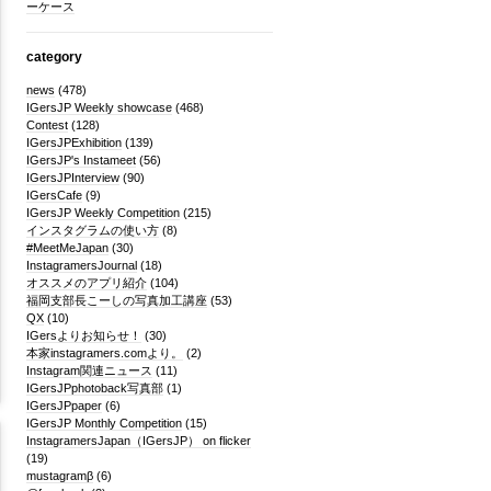
ーケース
category
news
(478)
IGersJP Weekly showcase
(468)
Contest
(128)
IGersJPExhibition
(139)
IGersJP's Instameet
(56)
IGersJPInterview
(90)
IGersCafe
(9)
IGersJP Weekly Competition
(215)
インスタグラムの使い方
(8)
#MeetMeJapan
(30)
InstagramersJournal
(18)
オススメのアプリ紹介
(104)
福岡支部長こーしの写真加工講座
(53)
QX
(10)
IGersよりお知らせ！
(30)
本家instagramers.comより。
(2)
Instagram関連ニュース
(11)
IGersJPphotoback写真部
(1)
IGersJPpaper
(6)
IGersJP Monthly Competition
(15)
InstagramersJapan（IGersJP） on flicker
(19)
mustagramβ
(6)