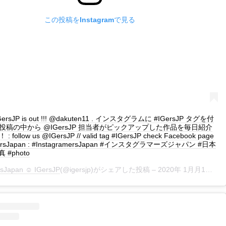
この投稿をInstagramで見る
 IGersJP is out !!! @dakuten11 . インスタグラムに #IGersJP タグを付
投稿の中から @IGersJP 担当者がピックアップした作品を毎日紹介
ollow us @IGersJP // valid tag #IGersJP check Facebook page
mersJapan : #InstagramersJapan #インスタグラマーズジャパン #日本
真 #photo
rsJapan ☺︎ IGersJP
(@igersjp)がシェアした投稿 –
2020年 1月月1日午後11時42分PST