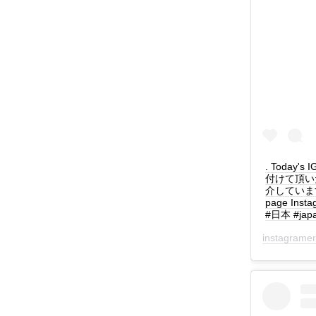
. Today's
付けて頂い
介しています！ :
page Ins
#日本 #jap
instagrame