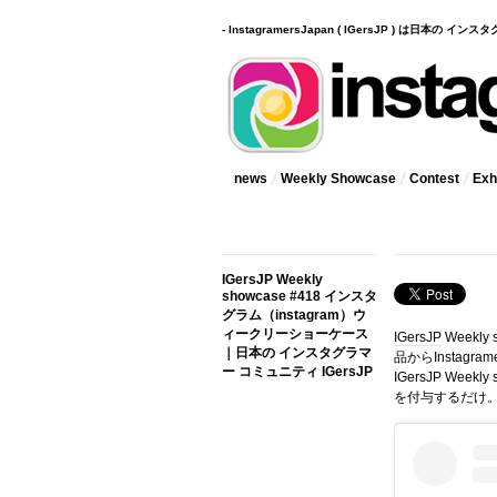
- InstagramersJapan ( IGersJP ) は日本の 
news
Weekly Showcase
Contest
Exhi
IGersJP Weekly
showcase #418 インスタ
グラム（instagram）ウ
ィークリーショーケース
IGersJP
Weekly
｜日本の インスタグラマ
品からInstag
ー コミュニティ IGersJP
IGersJP Wee
を付与するだけ