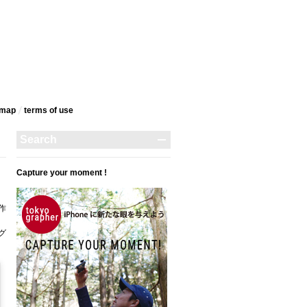
emap
terms‎ of use
Capture your moment !
作
タグ