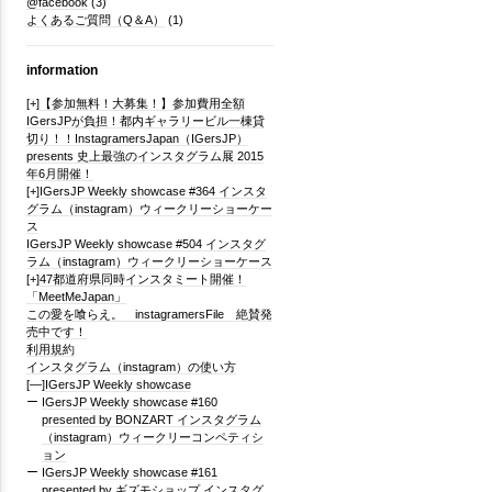
@facebook
(3)
よくあるご質問（Q＆A）
(1)
information
[+]
【参加無料！大募集！】参加費用全額
IGersJPが負担！都内ギャラリービル一棟貸
切り！！InstagramersJapan（IGersJP）
presents 史上最強のインスタグラム展 2015
年6月開催！
[+]
IGersJP Weekly showcase #364 インスタ
グラム（instagram）ウィークリーショーケー
ス
IGersJP Weekly showcase #504 インスタグ
ラム（instagram）ウィークリーショーケース
[+]
47都道府県同時インスタミート開催！
「MeetMeJapan」
この愛を喰らえ。 instagramersFile 絶賛発
売中です！
利用規約
インスタグラム（instagram）の使い方
[—]
IGersJP Weekly showcase
IGersJP Weekly showcase #160
presented by BONZART インスタグラム
（instagram）ウィークリーコンペティシ
ョン
IGersJP Weekly showcase #161
presented by ギズモショップ インスタグ