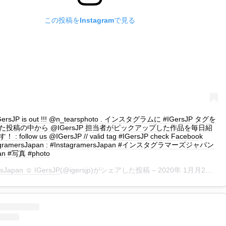
この投稿をInstagramで見る
 IGersJP is out !!! @n_tearsphoto . インスタグラムに #IGersJP タグを
た投稿の中から @IGersJP 担当者がピックアップした作品を毎日紹
 follow us @IGersJP // valid tag #IGersJP check Facebook
tagramersJapan : #InstagramersJapan #インスタグラマーズジャパン
an #写真 #photo
rsJapan ☺︎ IGersJP
(@igersjp)がシェアした投稿 –
2020年 1月月2日午後9時48分PST