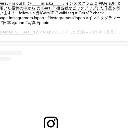
 IGersJP is out !!! @____m.a.k.i____ . インスタグラムに #IGersJP タ
頂いた投稿の中から @IGersJP 担当者がピックアップした作品を毎
 : follow us @IGersJP // valid tag #IGersJP check
page InstagramersJapan : #InstagramersJapan #インスタグラマー
日本 #japan #写真 #photo
rsJapan ☺︎ IGersJP
(@igersjp)がシェアした投稿 –
2020年 1月月1日午後3時30分PST