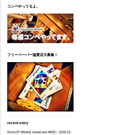
コンペやってるよ。
フリーペーパー協賛店大募集！
recent entry
IGersJP Weekly showcase #600／2026.01-