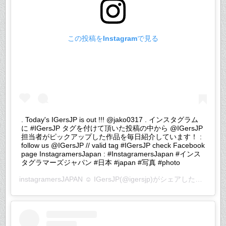
この投稿をInstagramで見る
. Today's IGersJP is out !!! @jako0317 . インスタグラム
に #IGersJP タグを付けて頂いた投稿の中から @IGersJP
担当者がピックアップした作品を毎日紹介しています！ :
follow us @IGersJP // valid tag #IGersJP check Facebook
page InstagramersJapan : #InstagramersJapan #インス
タグラマーズジャパン #日本 #japan #写真 #photo
instagramersJAPAN ☺︎ IGersJP
(@igersjp)がシェアした投稿 –
2