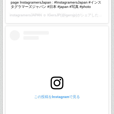
page InstagramersJapan : #InstagramersJapan #インス
タグラマーズジャパン #日本 #japan #写真 #photo
instagramersJAPAN ☺︎ IGersJP
(@igersjp)がシェアした投稿 –
2
この投稿をInstagramで見る