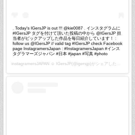
. Today's IGersJP is out !!! @kie0087 . インスタグラムに
#IGersJP タグを付けて頂いた投稿の中から @IGersJP 担
当者がピックアップした作品を毎日紹介しています！ :
follow us @IGersJP // valid tag #IGersJP check Facebook
page InstagramersJapan : #InstagramersJapan #インス
タグラマーズジャパン #日本 #japan #写真 #photo
instagramersJAPAN ☺︎ IGersJP
(@igersjp)がシェアした投稿 –
2