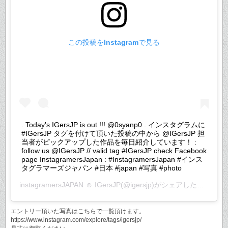
この投稿をInstagramで見る
. Today's IGersJP is out !!! @0syanp0 . インスタグラムに
#IGersJP タグを付けて頂いた投稿の中から @IGersJP 担
当者がピックアップした作品を毎日紹介しています！ :
follow us @IGersJP // valid tag #IGersJP check Facebook
page InstagramersJapan : #InstagramersJapan #インス
タグラマーズジャパン #日本 #japan #写真 #photo
instagramersJAPAN ☺︎ IGersJP
(@igersjp)がシェアした投稿 –
2
エントリー頂いた写真はこちらで一覧頂けます。
https://www.instagram.com/explore/tags/igersjp/