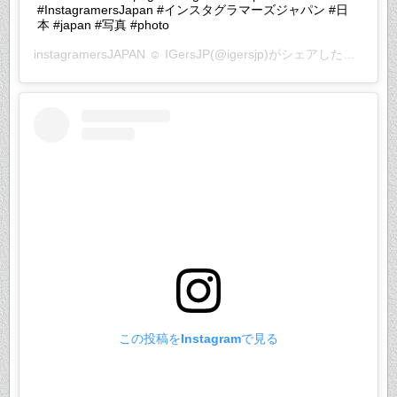
#InstagramersJapan #インスタグラマーズジャパン #日
本 #japan #写真 #photo
instagramersJAPAN ☺︎ IGersJP
(@igersjp)がシェアした投稿 –
2
この投稿をInstagramで見る