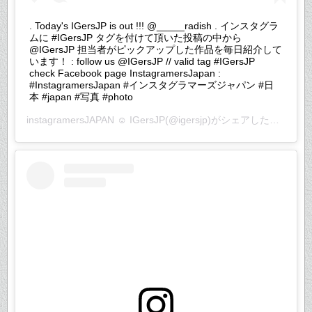
. Today's IGersJP is out !!! @_____radish . インスタグラ
ムに #IGersJP タグを付けて頂いた投稿の中から
@IGersJP 担当者がピックアップした作品を毎日紹介して
います！ : follow us @IGersJP // valid tag #IGersJP
check Facebook page InstagramersJapan :
#InstagramersJapan #インスタグラマーズジャパン #日
本 #japan #写真 #photo
instagramersJAPAN ☺︎ IGersJP
(@igersjp)がシェアした投稿 –
2