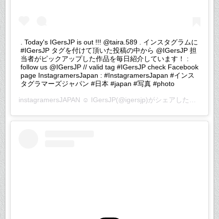
. Today's IGersJP is out !!! @taira.589 . インスタグラムに
#IGersJP タグを付けて頂いた投稿の中から @IGersJP 担
当者がピックアップした作品を毎日紹介しています！ :
follow us @IGersJP // valid tag #IGersJP check Facebook
page InstagramersJapan : #InstagramersJapan #インス
タグラマーズジャパン #日本 #japan #写真 #photo
instagramersJAPAN ☺︎ IGersJP
(@igersjp)がシェアした投稿 –
2