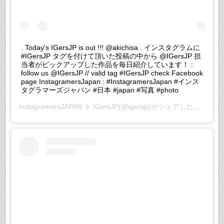
. Today's IGersJP is out !!! @akichisa . インスタグラムに
#IGersJP タグを付けて頂いた投稿の中から @IGersJP 担
当者がピックアップした作品を毎日紹介しています！ :
follow us @IGersJP // valid tag #IGersJP check Facebook
page InstagramersJapan : #InstagramersJapan #インス
タグラマーズジャパン #日本 #japan #写真 #photo
instagramersJAPAN ☺︎ IGersJP
(@igersjp)がシェアした投稿 –
2