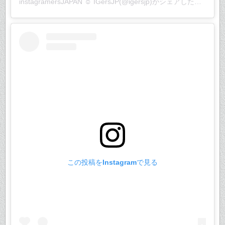
instagramersJAPAN ☺︎ IGersJP
(@igersjp)がシェアした投稿 –
2
この投稿をInstagramで見る