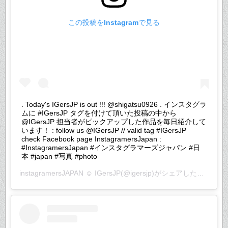
この投稿をInstagramで見る
. Today's IGersJP is out !!! @shigatsu0926 . インスタグラ
ムに #IGersJP タグを付けて頂いた投稿の中から
@IGersJP 担当者がピックアップした作品を毎日紹介して
います！ : follow us @IGersJP // valid tag #IGersJP
check Facebook page InstagramersJapan :
#InstagramersJapan #インスタグラマーズジャパン #日
本 #japan #写真 #photo
instagramersJAPAN ☺︎ IGersJP
(@igersjp)がシェアした投稿 –
2