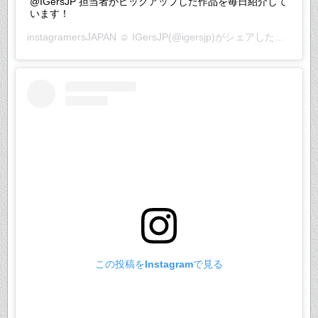
@IGersJP 担当者がピックアップした作品を毎日紹介して
います！
instagramersJAPAN ☺︎ IGersJP
(@igersjp)がシェアした投稿 –
2
この投稿をInstagramで見る