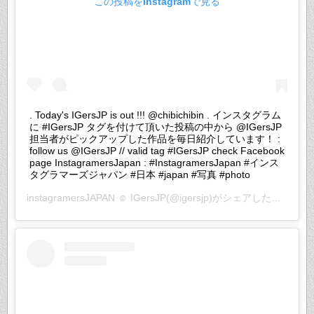
この投稿をInstagramで見る
. Today's IGersJP is out !!! @chibichibin . インスタグラム
に #IGersJP タグを付けて頂いた投稿の中から @IGersJP
担当者がピックアップした作品を毎日紹介しています！ :
follow us @IGersJP // valid tag #IGersJP check Facebook
page InstagramersJapan : #InstagramersJapan #インス
タグラマーズジャパン #日本 #japan #写真 #photo
instagramersJAPAN ☺︎ IGersJP
(@igersjp)がシェアした投稿 –
2