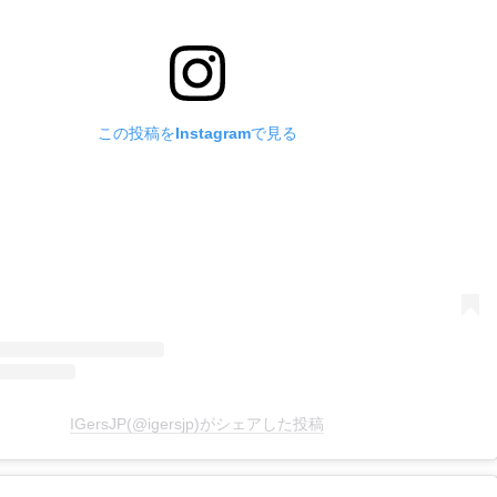
この投稿をInstagramで見る
IGersJP(@igersjp)がシェアした投稿