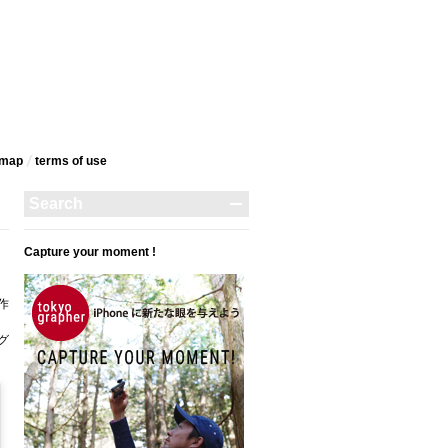
emap
terms‎ of use
Capture your moment !
作
タグ