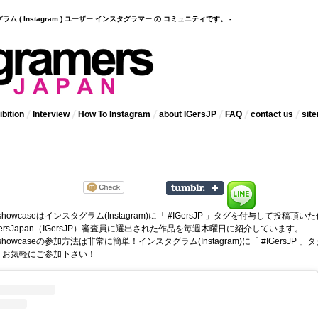
インスタグラム ( Instagram ) ユーザー インスタグラマー の コミュニティです。 -
bition
Interview
How To Instagram
about IGersJP
FAQ
contact us
sit
 showcaseはインスタグラム(
Instagram
)に「 #IGersJP 」タグを付与して投稿頂いた
ramersJapan（IGersJP）審査員に選出された作品を毎週木曜日に紹介しています。
kly showcaseの参加方法は非常に簡単！インスタグラム(Instagram)に「 #IGersJP 」
。お気軽にご参加下さい！