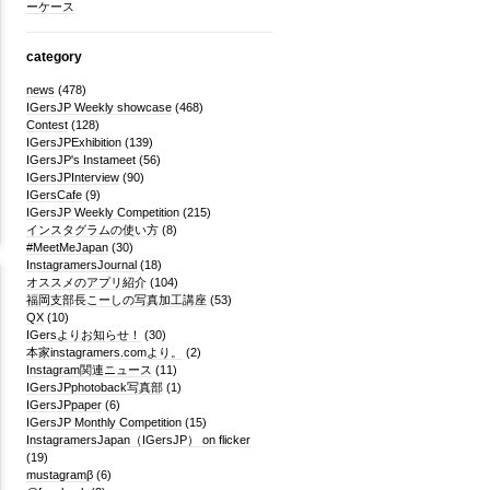
ーケース
category
news
(478)
IGersJP Weekly showcase
(468)
Contest
(128)
IGersJPExhibition
(139)
IGersJP's Instameet
(56)
IGersJPInterview
(90)
IGersCafe
(9)
IGersJP Weekly Competition
(215)
インスタグラムの使い方
(8)
#MeetMeJapan
(30)
InstagramersJournal
(18)
オススメのアプリ紹介
(104)
福岡支部長こーしの写真加工講座
(53)
QX
(10)
IGersよりお知らせ！
(30)
本家instagramers.comより。
(2)
Instagram関連ニュース
(11)
IGersJPphotoback写真部
(1)
IGersJPpaper
(6)
IGersJP Monthly Competition
(15)
InstagramersJapan（IGersJP） on flicker
(19)
mustagramβ
(6)