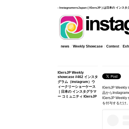
- InstagramersJapan ( IGersJP ) は日本の 
news
Weekly Showcase
Contest
Exhi
IGersJP Weekly
showcase #462 インスタ
グラム（instagram）ウ
ィークリーショーケース
IGersJP
Weekly
｜日本の インスタグラマ
品からInstag
ー コミュニティ IGersJP
IGersJP Wee
を付与するだけ