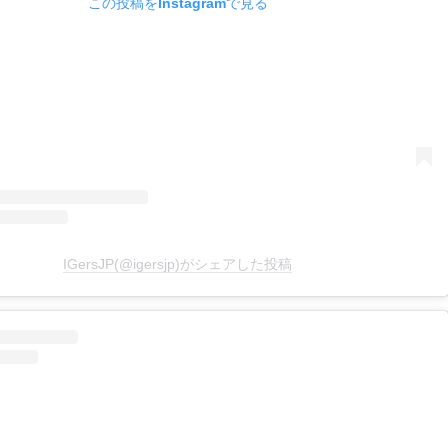
この投稿をInstagramで見る
IGersJP(@igersjp)がシェアした投稿