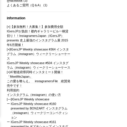
@facebook
(3)
よくあるご質問（Q＆A）
(1)
information
[+]
【参加無料！大募集！】参加費用全額
IGersJPが負担！都内ギャラリービル一棟貸
切り！！InstagramersJapan（IGersJP）
presents 史上最強のインスタグラム展 2015
年6月開催！
[+]
IGersJP Weekly showcase #364 インスタ
グラム（instagram）ウィークリーショーケー
ス
IGersJP Weekly showcase #504 インスタグ
ラム（instagram）ウィークリーショーケース
[+]
47都道府県同時インスタミート開催！
「MeetMeJapan」
この愛を喰らえ。 instagramersFile 絶賛発
売中です！
利用規約
インスタグラム（instagram）の使い方
[—]
IGersJP Weekly showcase
IGersJP Weekly showcase #160
presented by BONZART インスタグラム
（instagram）ウィークリーコンペティシ
ョン
IGersJP Weekly showcase #161
presented by ギズモショップ インスタグ