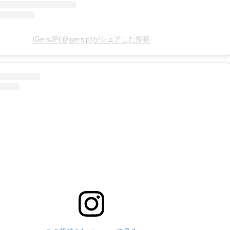
IGersJP(@igersjp)がシェアした投稿