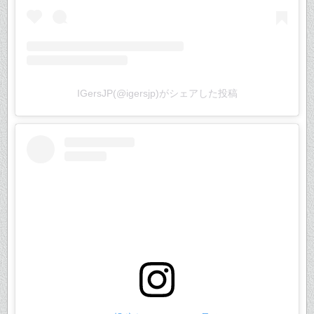
IGersJP(@igersjp)がシェアした投稿