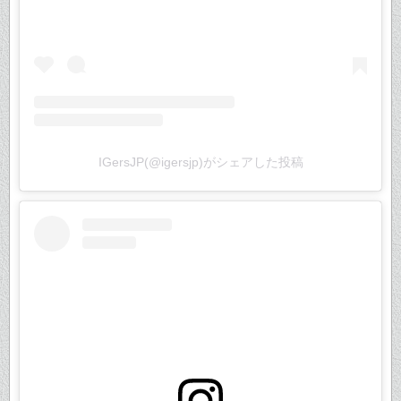
IGersJP(@igersjp)がシェアした投稿