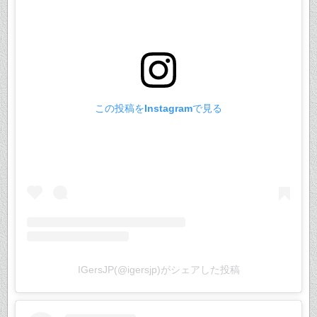
この投稿をInstagramで見る
IGersJP(@igersjp)がシェアした投稿