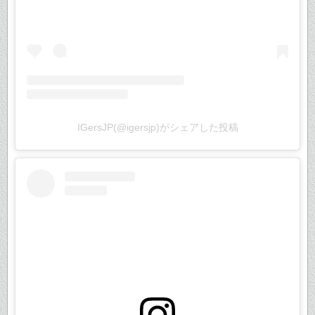
IGersJP(@igersjp)がシェアした投稿