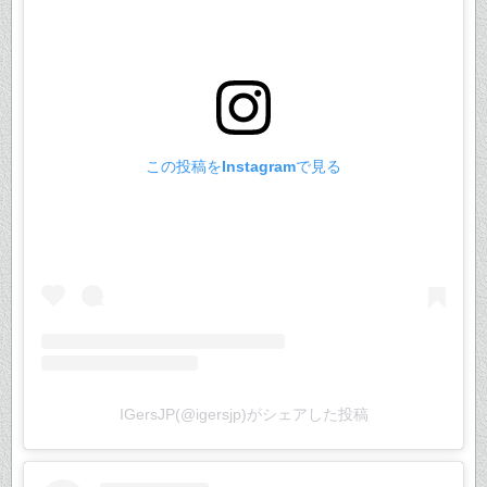
この投稿をInstagramで見る
IGersJP(@igersjp)がシェアした投稿