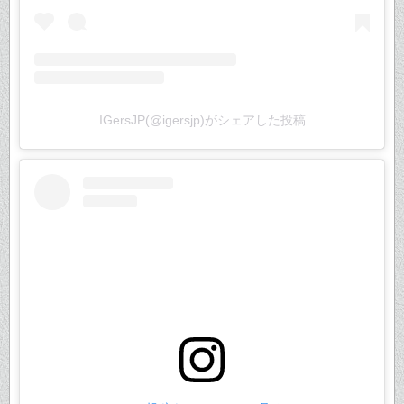
IGersJP(@igersjp)がシェアした投稿