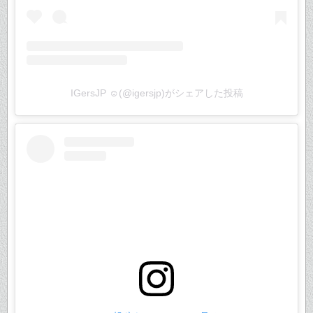
IGersJP ☺︎(@igersjp)がシェアした投稿