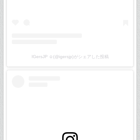
IGersJP ☺︎(@igersjp)がシェアした投稿