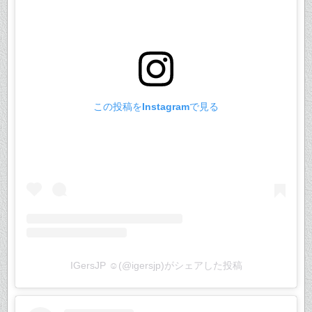
この投稿をInstagramで見る
IGersJP ☺︎(@igersjp)がシェアした投稿