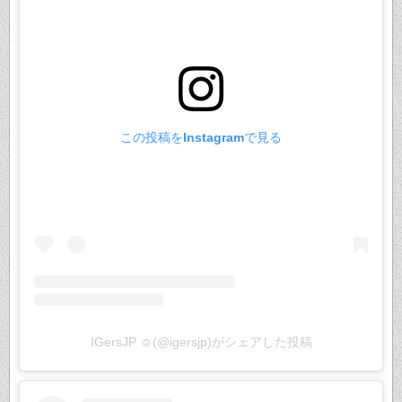
この投稿をInstagramで見る
IGersJP ☺︎(@igersjp)がシェアした投稿