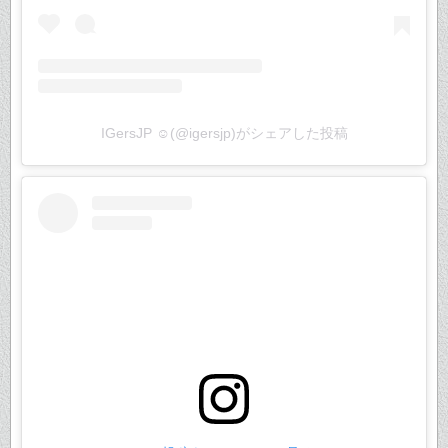
IGersJP ☺︎(@igersjp)がシェアした投稿