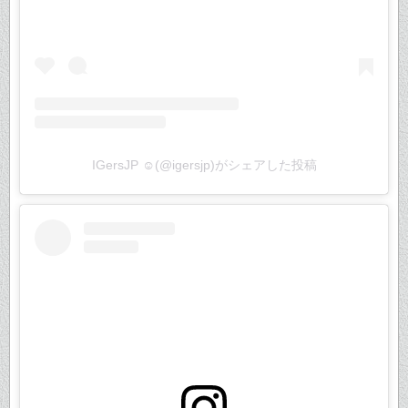
IGersJP ☺︎(@igersjp)がシェアした投稿