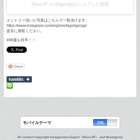
IGersJP ☺︎(@igersjp)がシェアした投稿
エントリー頂いた写真はこちらで一覧頂けます。
https://www.instagram.com/explore/tags/igersjp/
是非に御覧ください。
498週も何卒！！
モバイルテーマ
All content Copyright InstagramersJapan（IGersJP） and Mustagram