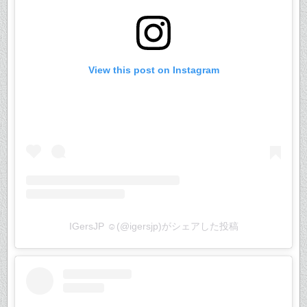
View this post on Instagram
IGersJP ☺︎(@igersjp)がシェアした投稿