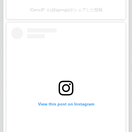
IGersJP ☺︎(@igersjp)がシェアした投稿
View this post on Instagram