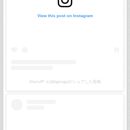
View this post on Instagram
IGersJP ☺︎(@igersjp)がシェアした投稿