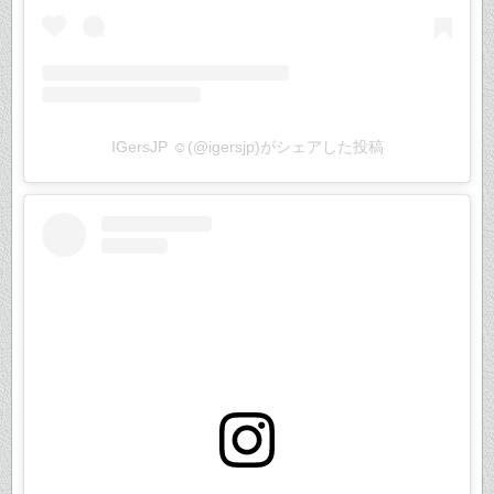
IGersJP ☺︎(@igersjp)がシェアした投稿