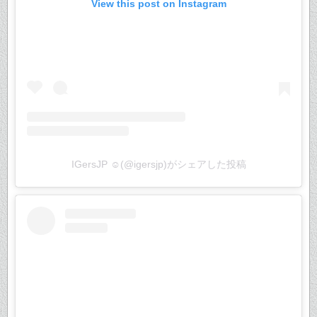
View this post on Instagram
IGersJP ☺︎(@igersjp)がシェアした投稿