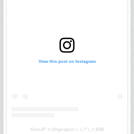
View this post on Instagram
IGersJP ☺︎(@igersjp)がシェアした投稿