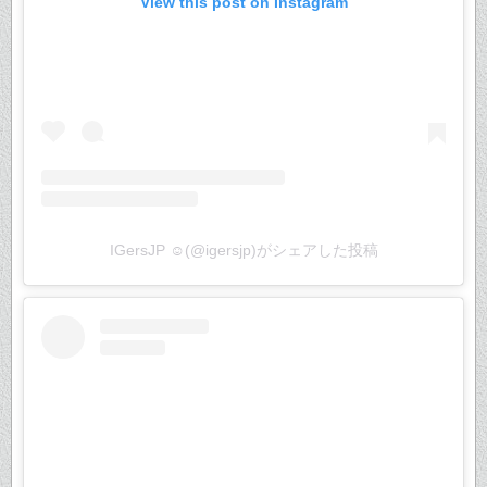
View this post on Instagram
IGersJP ☺︎(@igersjp)がシェアした投稿