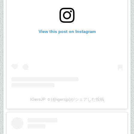
View this post on Instagram
IGersJP ☺︎(@igersjp)がシェアした投稿