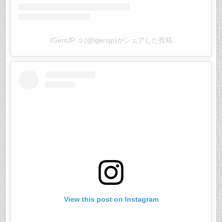
IGersJP ☺︎(@igersjp)がシェアした投稿
View this post on Instagram