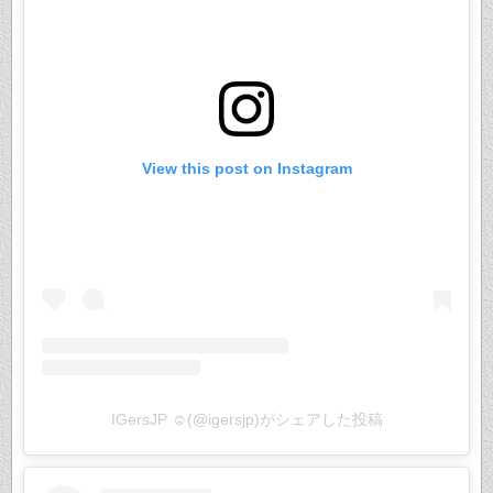
View this post on Instagram
IGersJP ☺︎(@igersjp)がシェアした投稿