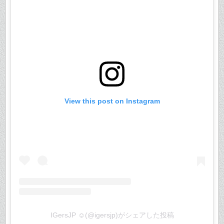
View this post on Instagram
IGersJP ☺︎(@igersjp)がシェアした投稿