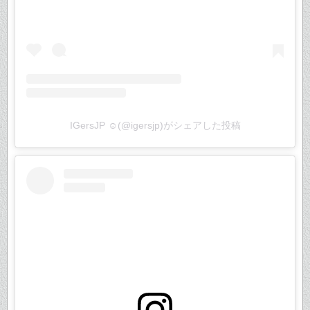
IGersJP ☺︎(@igersjp)がシェアした投稿