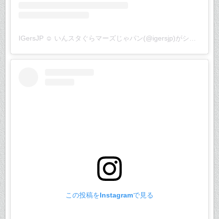
IGersJP ☺︎ いんスタぐらマーズじゃパン(@igersjp)がシェアした投稿
この投稿をInstagramで見る