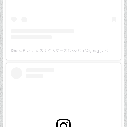
IGersJP ☺︎ いんスタぐらマーズじゃパン(@igersjp)がシェアした投稿