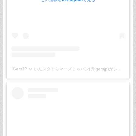
IGersJP ☺︎ いんスタぐらマーズじゃパン(@igersjp)がシェアした投稿