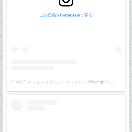
この投稿をInstagramで見る
IGersJP ☺︎ いんスタぐらマーズじゃパン(@igersjp)がシェアした投稿