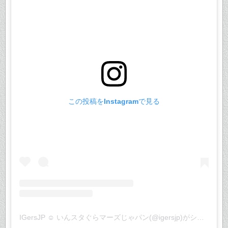
この投稿をInstagramで見る
IGersJP ☺︎ いんスタぐらマーズじゃパン(@igersjp)がシェアした投稿