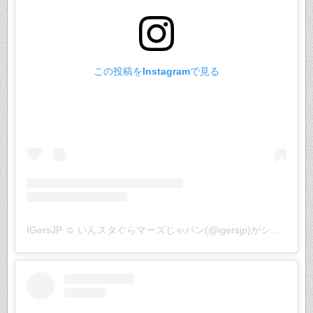
この投稿をInstagramで見る
IGersJP ☺︎ いんスタぐらマーズじゃパン(@igersjp)がシェアした投稿