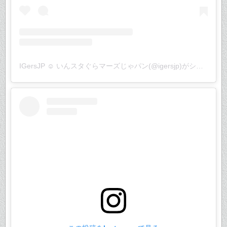
IGersJP ☺︎ いんスタぐらマーズじゃパン(@igersjp)がシェアした投稿