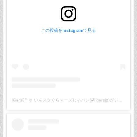
この投稿をInstagramで見る
IGersJP ☺︎ いんスタぐらマーズじゃパン(@igersjp)がシェアした投稿