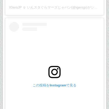
IGersJP ☺︎ いんスタぐらマーズじゃパン(@igersjp)がシェアした投稿
この投稿をInstagramで見る