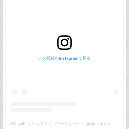
この投稿をInstagramで見る
IGersJP ☺︎ いんスタぐらマーズじゃパン(@igersjp)がシェアした投稿