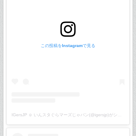
この投稿をInstagramで見る
IGersJP ☺︎ いんスタぐらマーズじゃパン(@igersjp)がシェアした投稿