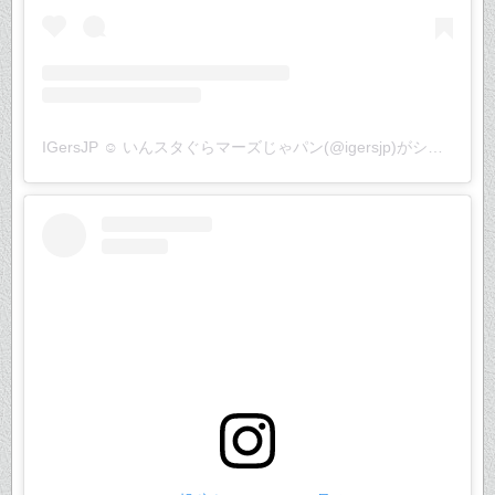
IGersJP ☺︎ いんスタぐらマーズじゃパン(@igersjp)がシェアした投稿