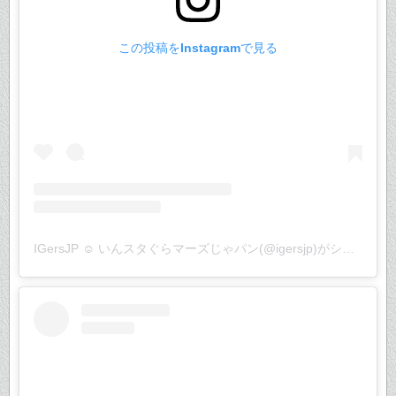
この投稿をInstagramで見る
IGersJP ☺︎ いんスタぐらマーズじゃパン(@igersjp)がシェアした投稿