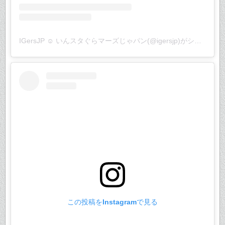
IGersJP ☺︎ いんスタぐらマーズじゃパン(@igersjp)がシェアした投稿
この投稿をInstagramで見る