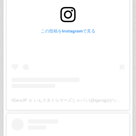
この投稿をInstagramで見る
IGersJP ☺︎ いんスタぐらマーズじゃパン(@igersjp)がシェアした投稿