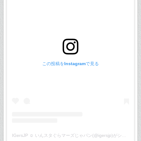
この投稿をInstagramで見る
IGersJP ☺︎ いんスタぐらマーズじゃパン(@igersjp)がシェアした投稿