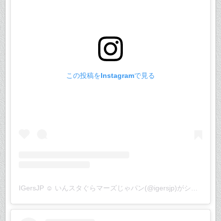
この投稿をInstagramで見る
IGersJP ☺︎ いんスタぐらマーズじゃパン(@igersjp)がシェアした投稿