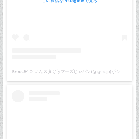
この投稿をInstagramで見る
IGersJP ☺︎ いんスタぐらマーズじゃパン(@igersjp)がシェアした投稿