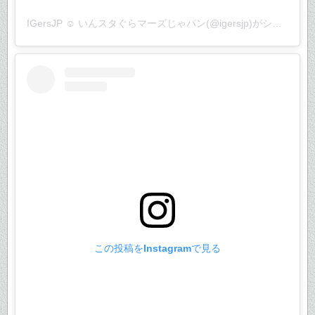
IGersJP ☺︎ いんスタぐらマーズじゃパン(@igersjp)がシェアした投稿
この投稿をInstagramで見る