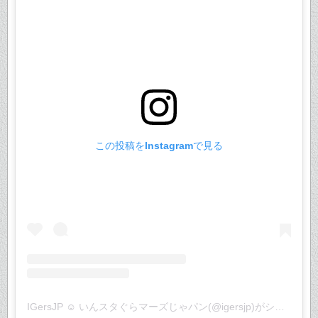
この投稿をInstagramで見る
IGersJP ☺︎ いんスタぐらマーズじゃパン(@igersjp)がシェアした投稿