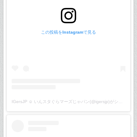
この投稿をInstagramで見る
IGersJP ☺︎ いんスタぐらマーズじゃパン(@igersjp)がシェアした投稿