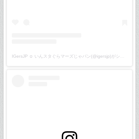
IGersJP ☺︎ いんスタぐらマーズじゃパン(@igersjp)がシェアした投稿