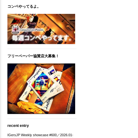
コンペやってるよ。
フリーペーパー協賛店大募集！
recent entry
IGersJP Weekly showcase #600／2026.01-