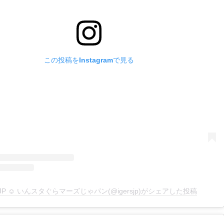
この投稿をInstagramで見る
rsJP ☺︎ いんスタぐらマーズじゃパン(@igersjp)がシェアした投稿