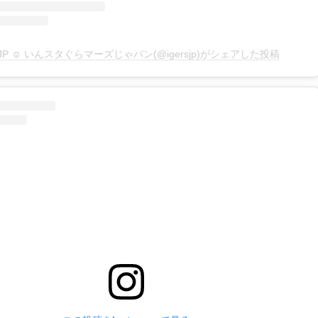
rsJP ☺︎ いんスタぐらマーズじゃパン(@igersjp)がシェアした投稿