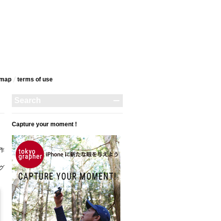
emap
terms‎ of use
Capture your moment !
作
タグ