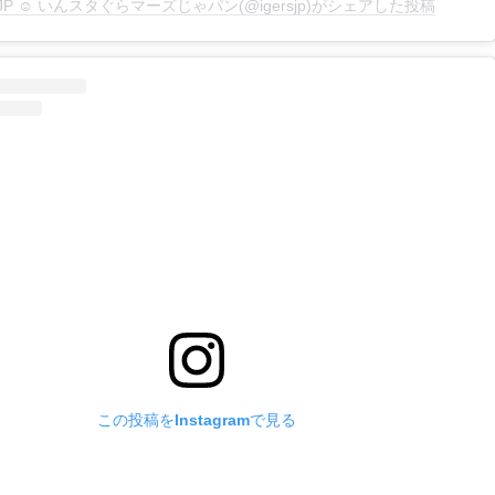
rsJP ☺︎ いんスタぐらマーズじゃパン(@igersjp)がシェアした投稿
この投稿をInstagramで見る