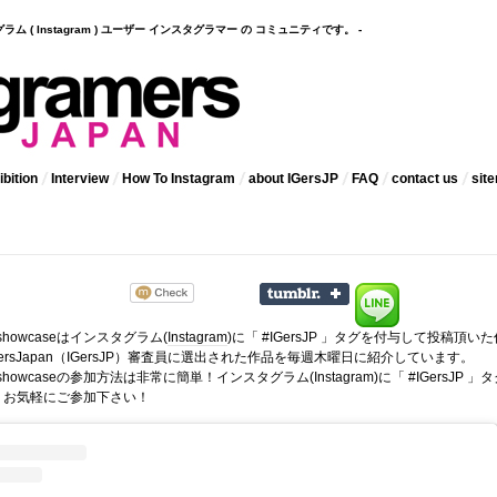
インスタグラム ( Instagram ) ユーザー インスタグラマー の コミュニティです。 -
bition
Interview
How To Instagram
about IGersJP
FAQ
contact us
sit
 showcaseはインスタグラム(
Instagram
)に「 #IGersJP 」タグを付与して投稿頂いた
ramersJapan（IGersJP）審査員に選出された作品を毎週木曜日に紹介しています。
kly showcaseの参加方法は非常に簡単！インスタグラム(Instagram)に「 #IGersJP 」
。お気軽にご参加下さい！