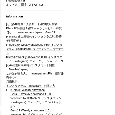
@facebook
(3)
よくあるご質問（Q＆A）
(1)
information
[+]
【参加無料！大募集！】参加費用全額
IGersJPが負担！都内ギャラリービル一棟貸
切り！！InstagramersJapan（IGersJP）
presents 史上最強のインスタグラム展 2015
年6月開催！
[+]
IGersJP Weekly showcase #364 インスタ
グラム（instagram）ウィークリーショーケー
ス
IGersJP Weekly showcase #504 インスタグ
ラム（instagram）ウィークリーショーケース
[+]
47都道府県同時インスタミート開催！
「MeetMeJapan」
この愛を喰らえ。 instagramersFile 絶賛発
売中です！
利用規約
インスタグラム（instagram）の使い方
[—]
IGersJP Weekly showcase
IGersJP Weekly showcase #160
presented by BONZART インスタグラム
（instagram）ウィークリーコンペティシ
ョン
IGersJP Weekly showcase #161
presented by ギズモショップ インスタグ