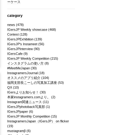
ーケース
category
news
(478)
IGersJP Weekly showcase
(468)
Contest
(128)
IGersJPExhibition
(139)
IGersJP's Instameet
(56)
IGersJPInterview
(90)
IGersCafe
(9)
IGersJP Weekly Competition
(215)
インスタグラムの使い方
(8)
#MeetMeJapan
(30)
InstagramersJournal
(18)
オススメのアプリ紹介
(104)
福岡支部長こーしの写真加工講座
(53)
QX
(10)
IGersよりお知らせ！
(30)
本家instagramers.comより。
(2)
Instagram関連ニュース
(11)
IGersJPphotoback写真部
(1)
IGersJPpaper
(6)
IGersJP Monthly Competition
(15)
InstagramersJapan（IGersJP） on flicker
(19)
mustagramβ
(6)