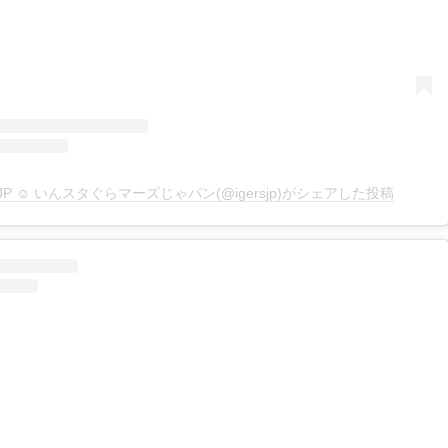
rsJP ☺︎ いんスタぐらマーズじゃパン(@igersjp)がシェアした投稿