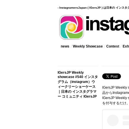
- InstagramersJapan ( IGersJP ) は日本の 
news
Weekly Showcase
Contest
Exhi
IGersJP Weekly
showcase #540 インスタ
グラム（instagram）ウ
ィークリーショーケース
IGersJP
Weekly
｜日本の インスタグラマ
品からInstag
ー コミュニティ IGersJP
IGersJP Wee
を付与するだけ