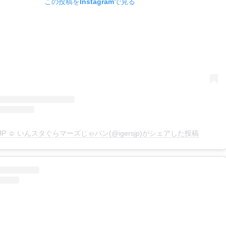
この投稿をInstagramで見る
rsJP ☺︎ いんスタぐらマーズじゃパン(@igersjp)がシェアした投稿