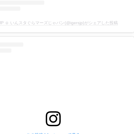
rsJP ☺︎ いんスタぐらマーズじゃパン(@igersjp)がシェアした投稿