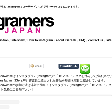
インスタグラム ( Instagram ) ユーザー インスタグラマー の コミュニティです。 -
bition
Interview
How To Instagram
about IGersJP
FAQ
contact us
sit
 showcaseはインスタグラム(
Instagram
)に「 #IGersJP 」タグを付与して投稿頂いた
ramersJapan（IGersJP）審査員に選出された作品を毎週木曜日に紹介しています。
kly showcaseの参加方法は非常に簡単！インスタグラム(Instagram)に「 #IGersJP 」
。お気軽にご参加下さい！