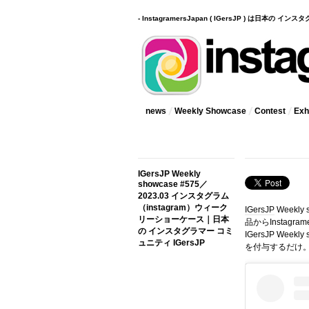
- InstagramersJapan ( IGersJP ) は日本の 
news
Weekly Showcase
Contest
Exhi
IGersJP Weekly
showcase #575／
2023.03 インスタグラム
（instagram）ウィーク
IGersJP
Weekly
リーショーケース｜日本
品からInstag
の インスタグラマー コミ
IGersJP Wee
ュニティ IGersJP
を付与するだけ