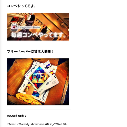
コンペやってるよ。
フリーペーパー協賛店大募集！
recent entry
IGersJP Weekly showcase #600／2026.01-