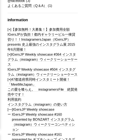
@facebook
(3)
よくあるご質問（Q＆A）
(1)
information
[+]
【参加無料！大募集！】参加費用全額
IGersJPが負担！都内ギャラリービル一棟貸
切り！！InstagramersJapan（IGersJP）
presents 史上最強のインスタグラム展 2015
年6月開催！
[+]
IGersJP Weekly showcase #364 インスタ
グラム（instagram）ウィークリーショーケー
ス
IGersJP Weekly showcase #504 インスタグ
ラム（instagram）ウィークリーショーケース
[+]
47都道府県同時インスタミート開催！
「MeetMeJapan」
この愛を喰らえ。 instagramersFile 絶賛発
売中です！
利用規約
インスタグラム（instagram）の使い方
[—]
IGersJP Weekly showcase
IGersJP Weekly showcase #160
presented by BONZART インスタグラム
（instagram）ウィークリーコンペティシ
ョン
IGersJP Weekly showcase #161
presented by ギズモショップ インスタグ