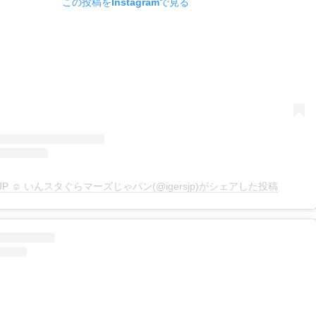
この投稿をInstagramで見る
rsJP ☺︎ いんスタぐらマーズじゃパン(@igersjp)がシェアした投稿