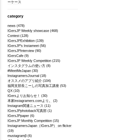
ーケース
category
news
(478)
IGersJP Weekly showcase
(468)
Contest
(128)
IGersJPExhibition
(139)
IGersJP's Instameet
(56)
IGersJPInterview
(90)
IGersCafe
(9)
IGersJP Weekly Competition
(215)
インスタグラムの使い方
(8)
#MeetMeJapan
(30)
InstagramersJournal
(18)
オススメのアプリ紹介
(104)
福岡支部長こーしの写真加工講座
(53)
QX
(10)
IGersよりお知らせ！
(30)
本家instagramers.comより。
(2)
Instagram関連ニュース
(11)
IGersJPphotoback写真部
(1)
IGersJPpaper
(6)
IGersJP Monthly Competition
(15)
InstagramersJapan（IGersJP） on flicker
(19)
mustagramβ
(6)