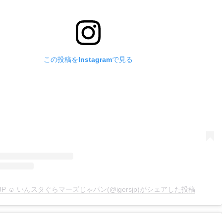
この投稿をInstagramで見る
rsJP ☺︎ いんスタぐらマーズじゃパン(@igersjp)がシェアした投稿