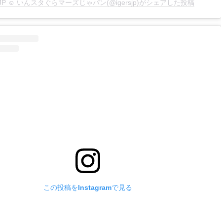
rsJP ☺︎ いんスタぐらマーズじゃパン(@igersjp)がシェアした投稿
この投稿をInstagramで見る