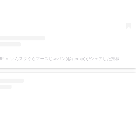
rsJP ☺︎ いんスタぐらマーズじゃパン(@igersjp)がシェアした投稿