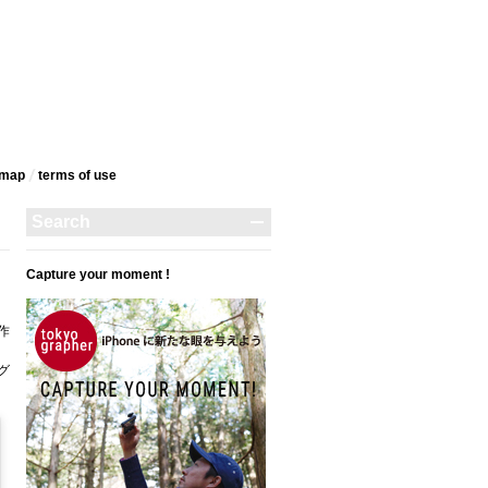
emap
terms‎ of use
Capture your moment !
作
タグ