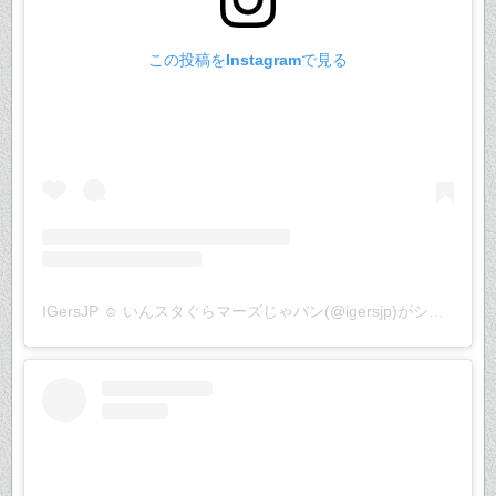
この投稿をInstagramで見る
IGersJP ☺︎ いんスタぐらマーズじゃパン(@igersjp)がシェアした投稿