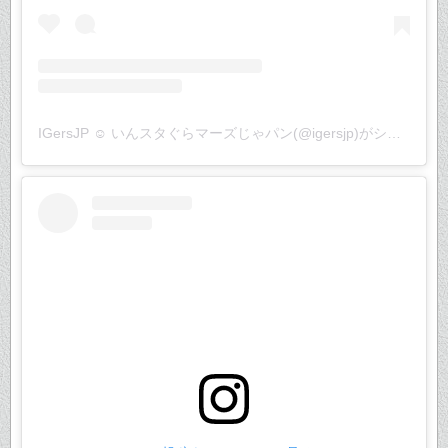
IGersJP ☺︎ いんスタぐらマーズじゃパン(@igersjp)がシェアした投稿