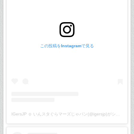
この投稿をInstagramで見る
IGersJP ☺︎ いんスタぐらマーズじゃパン(@igersjp)がシェアした投稿