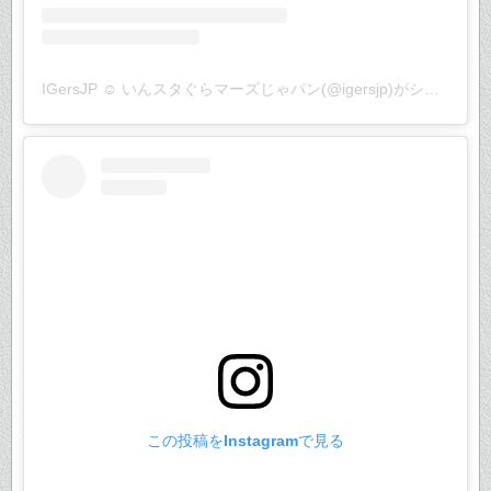
IGersJP ☺︎ いんスタぐらマーズじゃパン(@igersjp)がシェアした投稿
この投稿をInstagramで見る