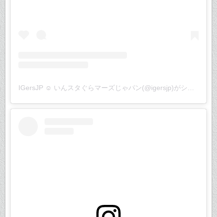
IGersJP ☺︎ いんスタぐらマーズじゃパン(@igersjp)がシェアした投稿