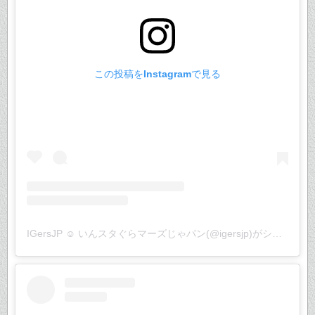
この投稿をInstagramで見る
IGersJP ☺︎ いんスタぐらマーズじゃパン(@igersjp)がシェアした投稿