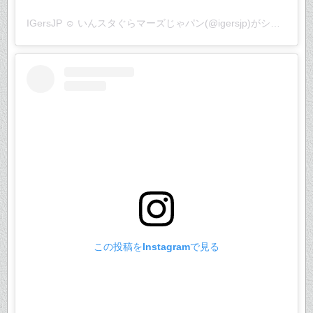
IGersJP ☺︎ いんスタぐらマーズじゃパン(@igersjp)がシェアした投稿
この投稿をInstagramで見る