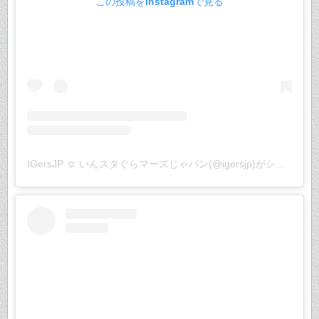
この投稿をInstagramで見る
IGersJP ☺︎ いんスタぐらマーズじゃパン(@igersjp)がシェアした投稿