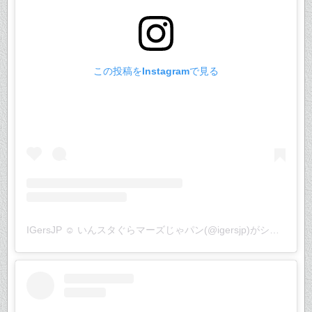
この投稿をInstagramで見る
IGersJP ☺︎ いんスタぐらマーズじゃパン(@igersjp)がシェアした投稿