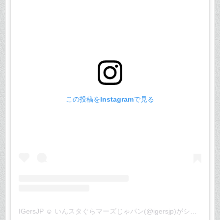
この投稿をInstagramで見る
IGersJP ☺︎ いんスタぐらマーズじゃパン(@igersjp)がシェアした投稿