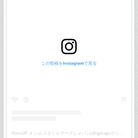
この投稿をInstagramで見る
IGersJP ☺︎ いんスタぐらマーズじゃパン(@igersjp)がシェアした投稿