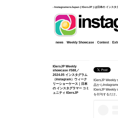
- InstagramersJapan ( IGersJP ) は日本の 
news
Weekly Showcase
Contest
Exhi
IGersJP Weekly
showcase #588／
2024.05 インスタグラム
（instagram）ウィーク
IGersJP
Weekly
リーショーケース｜日本
品からInstag
の インスタグラマー コミ
IGersJP Wee
ュニティ IGersJP
を付与するだけ