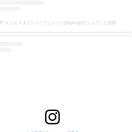
rsJP ☺︎ いんスタぐらマーズじゃパン(@igersjp)がシェアした投稿