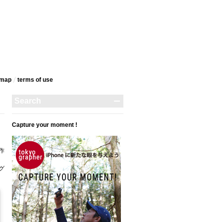
emap
terms‎ of use
Capture your moment !
作
タグ