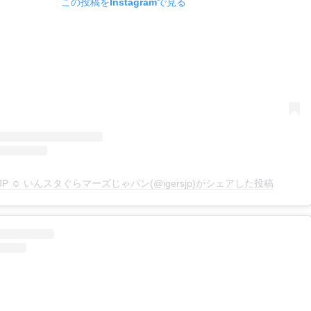
この投稿をInstagramで見る
rsJP ☺︎ いんスタぐらマーズじゃパン(@igersjp)がシェアした投稿