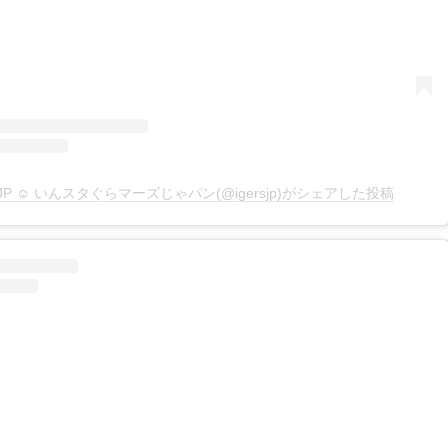
rsJP ☺︎ いんスタぐらマーズじゃパン(@igersjp)がシェアした投稿