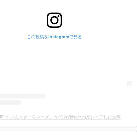
この投稿をInstagramで見る
rsJP ☺︎ いんスタぐらマーズじゃパン(@igersjp)がシェアした投稿