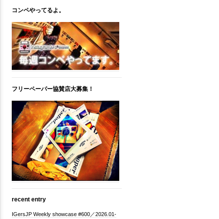
コンペやってるよ。
フリーペーパー協賛店大募集！
recent entry
IGersJP Weekly showcase #600／2026.01-