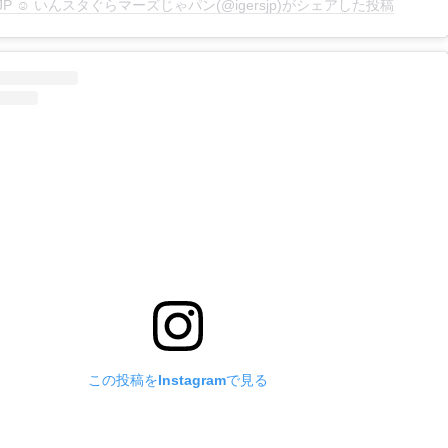
rsJP ☺︎ いんスタぐらマーズじゃパン(@igersjp)がシェアした投稿
この投稿をInstagramで見る