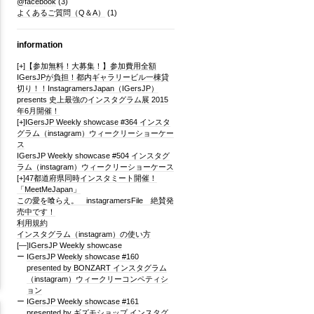
@facebook
(3)
よくあるご質問（Q＆A）
(1)
information
[+]
【参加無料！大募集！】参加費用全額
IGersJPが負担！都内ギャラリービル一棟貸
切り！！InstagramersJapan（IGersJP）
presents 史上最強のインスタグラム展 2015
年6月開催！
[+]
IGersJP Weekly showcase #364 インスタ
グラム（instagram）ウィークリーショーケー
ス
IGersJP Weekly showcase #504 インスタグ
ラム（instagram）ウィークリーショーケース
[+]
47都道府県同時インスタミート開催！
「MeetMeJapan」
この愛を喰らえ。 instagramersFile 絶賛発
売中です！
利用規約
インスタグラム（instagram）の使い方
[—]
IGersJP Weekly showcase
IGersJP Weekly showcase #160
presented by BONZART インスタグラム
（instagram）ウィークリーコンペティシ
ョン
IGersJP Weekly showcase #161
presented by ギズモショップ インスタグ