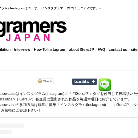
インスタグラム ( Instagram ) ユーザー インスタグラマー の コミュニティです。 -
bition
Interview
How To Instagram
about IGersJP
FAQ
contact us
sit
 showcaseはインスタグラム(
Instagram
)に「 #IGersJP 」タグを付与して投稿頂いた
ramersJapan（IGersJP）審査員に選出された作品を毎週木曜日に紹介しています。
kly showcaseの参加方法は非常に簡単！インスタグラム(Instagram)に「 #IGersJP 」
。お気軽にご参加下さい！