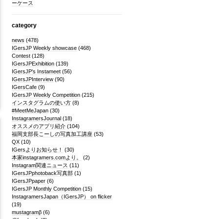
ーケース
category
news
(478)
IGersJP Weekly showcase
(468)
Contest
(128)
IGersJPExhibition
(139)
IGersJP's Instameet
(56)
IGersJPInterview
(90)
IGersCafe
(9)
IGersJP Weekly Competition
(215)
インスタグラムの使い方
(8)
#MeetMeJapan
(30)
InstagramersJournal
(18)
オススメのアプリ紹介
(104)
福岡支部長こーしの写真加工講座
(53)
QX
(10)
IGersよりお知らせ！
(30)
本家instagramers.comより。
(2)
Instagram関連ニュース
(11)
IGersJPphotoback写真部
(1)
IGersJPpaper
(6)
IGersJP Monthly Competition
(15)
InstagramersJapan（IGersJP） on flicker
(19)
mustagramβ
(6)