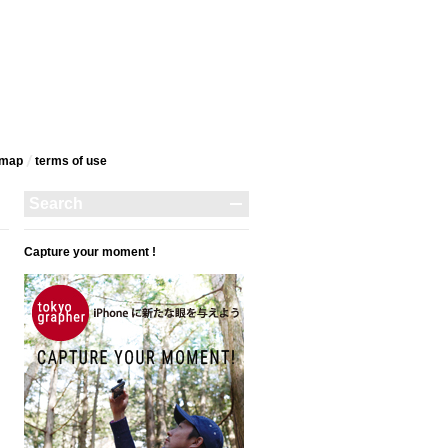
emap
terms‎ of use
Capture your moment !