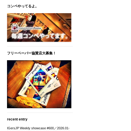
コンペやってるよ。
フリーペーパー協賛店大募集！
recent entry
IGersJP Weekly showcase #600／2026.01-