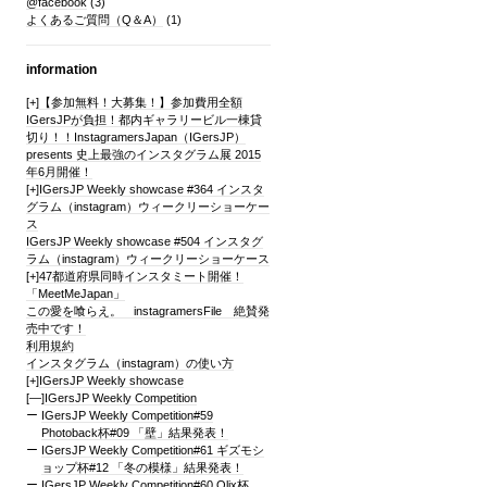
@facebook
(3)
よくあるご質問（Q＆A）
(1)
information
[+]
【参加無料！大募集！】参加費用全額
IGersJPが負担！都内ギャラリービル一棟貸
切り！！InstagramersJapan（IGersJP）
presents 史上最強のインスタグラム展 2015
年6月開催！
[+]
IGersJP Weekly showcase #364 インスタ
グラム（instagram）ウィークリーショーケー
ス
IGersJP Weekly showcase #504 インスタグ
ラム（instagram）ウィークリーショーケース
[+]
47都道府県同時インスタミート開催！
「MeetMeJapan」
この愛を喰らえ。 instagramersFile 絶賛発
売中です！
利用規約
インスタグラム（instagram）の使い方
[+]
IGersJP Weekly showcase
[—]
IGersJP Weekly Competition
IGersJP Weekly Competition#59
Photoback杯#09 「壁」結果発表！
IGersJP Weekly Competition#61 ギズモシ
ョップ杯#12 「冬の模様」結果発表！
IGersJP Weekly Competition#60 Qlix杯