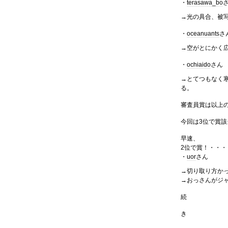
・
terasawa_bo
→光の具合、被
・
oceanuants
さ
→空がとにかく
・
ochiaido
さん
→とてつもなく
る。
審査員賞は以上
今回は3位で賞
早速、
2位で賞！・・・
・
uor
さん
→切り取り方か
→おっさんがジ
続
き