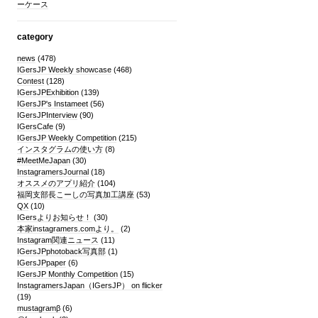
ーケース
category
news
(478)
IGersJP Weekly showcase
(468)
Contest
(128)
IGersJPExhibition
(139)
IGersJP's Instameet
(56)
IGersJPInterview
(90)
IGersCafe
(9)
IGersJP Weekly Competition
(215)
インスタグラムの使い方
(8)
#MeetMeJapan
(30)
InstagramersJournal
(18)
オススメのアプリ紹介
(104)
福岡支部長こーしの写真加工講座
(53)
QX
(10)
IGersよりお知らせ！
(30)
本家instagramers.comより。
(2)
Instagram関連ニュース
(11)
IGersJPphotoback写真部
(1)
IGersJPpaper
(6)
IGersJP Monthly Competition
(15)
InstagramersJapan（IGersJP） on flicker
(19)
mustagramβ
(6)