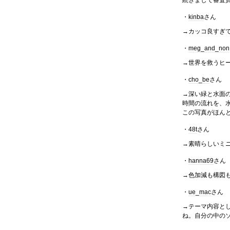
続きまして審査
・
kinba
さん
→カッコ良すぎ
・
meg_and_non
→世界を救うヒ
・
cho_be
さん
→深い緑と水面
時間の流れを、
この写真がほん
・
48t
さん
→素晴らしいミ
・
hanna69
さん
→色加減も構図
・
ue_mac
さん
→テーマ内容と
ね。自分の中の