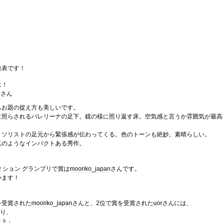
発表です！
は！
n
さん
もお題の捉え方も美しいです。
に照らされるバレリーナの足下。鏡の様に照り返す床。空気感と言うか雰囲気が最高
。ソリストの足元から緊張感が伝わってくる。色のトーンも絶妙。素晴らしい。
真のようなインパクトある秀作。
ィション グランプリで賞は
mooriko_japan
さんです。
います！
を受賞された
mooriko_japan
さんと、2位で賞を受賞された
uor
さんには、
より、
ォト」