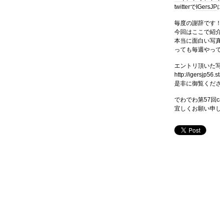
twitterで
IGersJP
毎度の謝辞です
今回はここで紹
本当に面白い写
っても毎週やっ
エントリ頂いた
http://igersjp56.
是非に御覧くだ
でわでわ第57回ca
宜しくお願い申