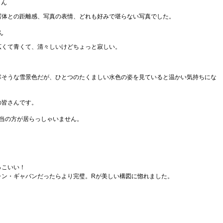
さん
写体との距離感、写真の表情、どれも好みで堪らない写真でした。
ん
広くて青くて、清々しいけどちょっと寂しい。
寒そうな雪景色だが、ひとつのたくましい水色の姿を見ていると温かい気持ちにな
の皆さんです。
該当の方が居らっしゃいません。
っこいい！
ャン・ギャバンだったらより完璧。Rが美しい構図に惚れました。