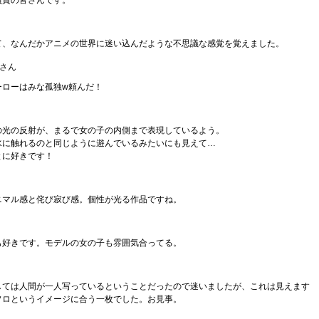
員賞の皆さんです。
て、なんだかアニメの世界に迷い込んだような不思議な感覚を覚えました。
さん
ーローはみな孤独w頼んだ！
の光の反射が、まるで女の子の内側まで表現しているよう。
水に触れるのと同じように遊んでいるみたいにも見えて…
とに好きです！
ニマル感と侘び寂び感。個性が光る作品ですね。
も好きです。モデルの女の子も雰囲気合ってる。
しては人間が一人写っているということだったので迷いましたが、これは見えます
ソロというイメージに合う一枚でした。お見事。