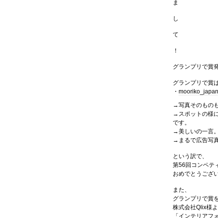
ま
し
て
！
グランプリで賞
グランプリで賞
・
mooriko_japa
→写真そのもの
→スポットの様
です。
→美しいの一言
→まるで広告写
という訳で、
第56回コンペテ
おめでとうござ
また、
グランプリで賞
株式会社Qlix様
「インテリアフ