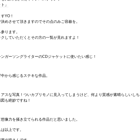
ォト」
すYO！
で決めさせて頂きますのでその点のみご容赦を。
ら参ります。
ックしていただくとその方の一覧が見れますよ！
シンガーソングライターのCDジャケットに使いたい感じ！
背中から感じるステキな作品。
リアスな写真！ついカブリモノに見入ってしまうけど、何より質感が素晴らしいしち
構図も絶妙ですね！
ん
て想像力を掻き立てられる作品だと思いました。
んは以上です。