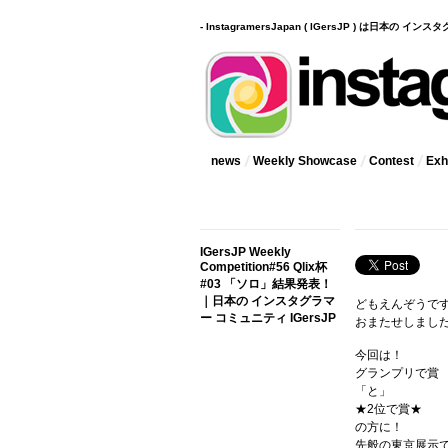
- InstagramersJapan ( IGersJP ) は日本の 
news
Weekly Showcase
Contest
Exhi
IGersJP Weekly
Competition#56 Qlix杯
#03 「ソロ」結果発表！
｜日本の インスタグラマ
どもえんぞうで
ー コミュニティ IGersJP
おまたせしました
今回は！
グランプリで賞
「と」
★2位で賞★
の方に！
先般の東京展示