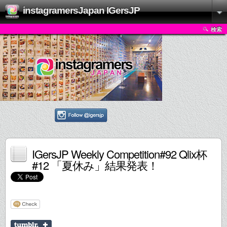
instagramersJapan IGersJP
検索
IGersJP Weekly Competition#92 Qlix杯
#12 「夏休み」結果発表！