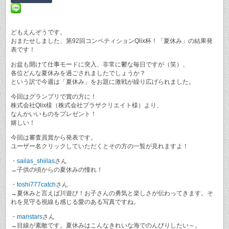
どもえんぞうです。
おまたせしました、第92回コンペティションQlix杯！「夏休み」の結果発
表です！
お盆も開けて仕事モードに突入、非常に鬱な毎日ですが（笑）、
各位どんな夏休みを過ごされましたでしょうか？
という訳で今週は「夏休み」をお題に激戦が繰り広げられました。
今回はグランプリで賞の方に！
株式会社Qlix様（株式会社プラザクリエイト様）より、
なんかいいものをプレゼント！
嬉しい！
今回は審査員賞から発表です。
ユーザー名クリックしていただくとその方の一覧が見れますよ！
・
sailas_shiilas
さん
→子供の頃からの夏休みの憧れ！
・
toshi777catch
さん
→夏休みと言えば川遊び！お子さんの勇気と楽しさが伝わってきます。そ
れを見守る視線も感じる愛のある写真ですね。
・
maristars
さん
→目線が素敵です。夏休みはこんなきれいな海でのんびりしたい～。