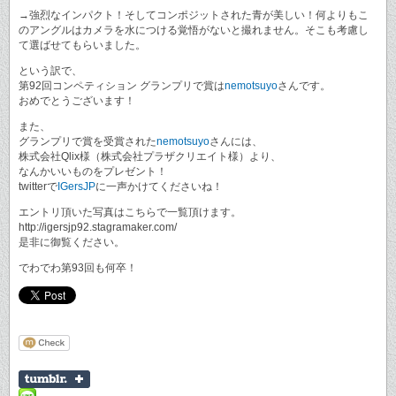
→強烈なインパクト！そしてコンポジットされた青が美しい！何よりもこ
のアングルはカメラを水につける覚悟がないと撮れません。そこも考慮し
て選ばせてもらいました。
という訳で、
第92回コンペティション グランプリで賞は
nemotsuyo
さんです。
おめでとうございます！
また、
グランプリで賞を受賞された
nemotsuyo
さんには、
株式会社Qlix様（株式会社プラザクリエイト様）より、
なんかいいものをプレゼント！
twitterで
IGersJP
に一声かけてくださいね！
エントリ頂いた写真はこちらで一覧頂けます。
http://igersjp92.stagramaker.com/
是非に御覧ください。
でわでわ第93回も何卒！