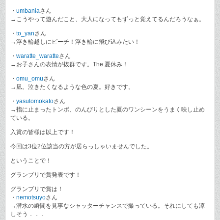
・
umbania
さん
→こうやって遊んだこと、大人になってもずっと覚えてるんだろうなぁ。
・
to_yan
さん
→浮き輪越しにビーチ！浮き輪に飛び込みたい！
・
waratte_waratte
さん
→お子さんの表情が抜群です。The 夏休み！
・
omu_omu
さん
→凪。泣きたくなるような色の夏。好きです。
・
yasutomokato
さん
→指に止まったトンボ、のんびりとした夏のワンシーンをうまく映し止め
ている。
入賞の皆様は以上です！
今回は3位2位該当の方が居らっしゃいませんでした。
ということで！
グランプリで賞発表です！
グランプリで賞は！
・
nemotsuyo
さん
→潜水の瞬間を見事なシャッターチャンスで撮っている。それにしても涼
しそう．．．