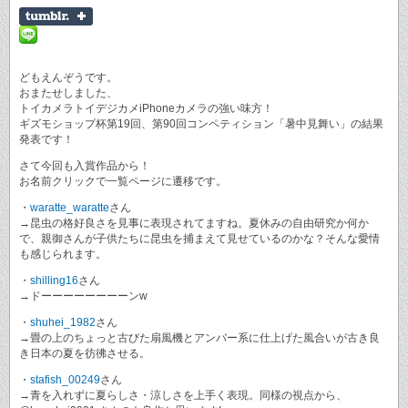
どもえんぞうです。
おまたせしました、
トイカメラトイデジカメiPhoneカメラの強い味方！
ギズモショップ杯第19回、第90回コンペティション「暑中見舞い」の結果
発表です！
さて今回も入賞作品から！
お名前クリックで一覧ページに遷移です。
・
waratte_waratte
さん
→昆虫の格好良さを見事に表現されてますね。夏休みの自由研究か何か
で、親御さんが子供たちに昆虫を捕まえて見せているのかな？そんな愛情
も感じられます。
・
shilling16
さん
→ドーーーーーーーーンw
・
shuhei_1982
さん
→畳の上のちょっと古びた扇風機とアンバー系に仕上げた風合いが古き良
き日本の夏を彷彿させる。
・
stafish_00249
さん
→青を入れずに夏らしさ・涼しさを上手く表現。同様の視点から、