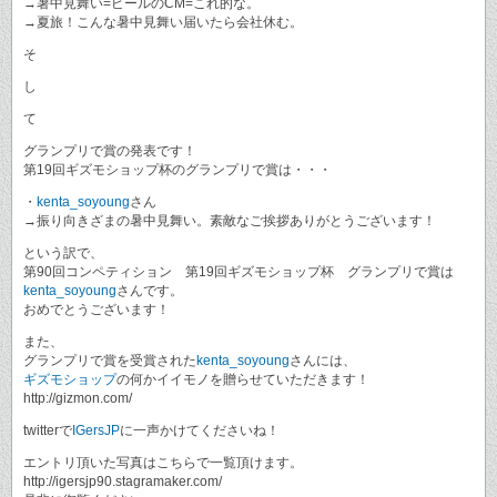
→暑中見舞い=ビールのCM=これ的な。
→夏旅！こんな暑中見舞い届いたら会社休む。
そ
し
て
グランプリで賞の発表です！
第19回ギズモショップ杯のグランプリで賞は・・・
・
kenta_soyoung
さん
→振り向きざまの暑中見舞い。素敵なご挨拶ありがとうございます！
という訳で、
第90回コンペティション 第19回ギズモショップ杯 グランプリで賞は
kenta_soyoung
さんです。
おめでとうございます！
また、
グランプリで賞を受賞された
kenta_soyoung
さんには、
ギズモショップ
の何かイイモノを贈らせていただきます！
http://gizmon.com/
twitterで
IGersJP
に一声かけてくださいね！
エントリ頂いた写真はこちらで一覧頂けます。
http://igersjp90.stagramaker.com/