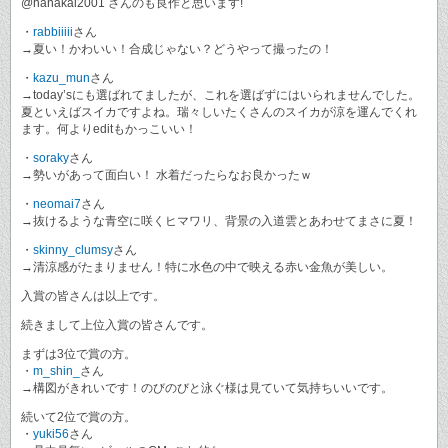
@hanakai2001 さんのも良作と思います!
・
rabbiiiii
さん
→夏い！かわいい！合成じゃない？どうやって撮ったの！
・
kazu_mun
さん
→today’sにも選ばれてましたが、これを選ばずにはいられませんでした。
夏といえばスイカですよね。瑞々しいたくさんのスイカが涼を運んでくれ
ます。何よりeditもかっこいい！
・
soraky
さん
→勢いがあって面白い！ 水着だったらなお良かったｗ
・
neomai7
さん
→抜けるような青空に咲くヒマワリ、背景の入道雲とあわせてまさに夏！
・
skinny_clumsy
さん
→清涼感がたまりません！特に水色の中で映える赤い金魚が美しい。
入賞の皆さんは以上です。
続きまして上位入賞の皆さんです。
まずは3位で賞の方。
・
m_shin_
さん
→構図がきれいです！のびのびと泳ぐ様は見ていて気持ちいいです。
続いて2位で賞の方。
・
yuki56
さん