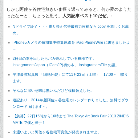
しかし阿佐ヶ谷住宅無きいま振り返ってみると、何か夢のようだ
ったなーと、ちょっと思う。
人気記事ベスト10だぜ。:
Nドライブ終了・・・乗り換え代替最有力候補なら copy を激しくお薦
め。
iPhone5カメラの短期集中特集連絡を iPadiPhoneWire に書きましたよ
～
2冊目の本を出したらバカ売れしている模様です。
InstagramersJapan（IGersJP)初の本、 instagramersFile の話。
平澤最勝写真展 「細胞分裂」にて11月23日（土曜） 17:00～ 喋り
ます。
そんなに深い意味は無いんだけど模様替えした。
追記あり 2014年版阿佐ヶ谷住宅カレンダー作りました。無料でダウ
ンロード頂けます～。
【急募】22日15時から16時まで The Tokyo Art Book Fair 2013 ZINE’S
MATE で僕と握手！
来週いよいよ阿佐ヶ谷住宅写真集が発売されますよ。