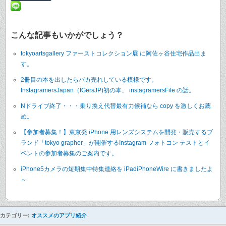
こんな記事もいかがでしょう？
tokyoartsgallery ファーストコレクション展 に阿佐ヶ谷住宅作品出ま
す。
2冊目の本を出したらバカ売れしている模様です。
InstagramersJapan（IGersJP)初の本、 instagramersFile の話。
Nドライブ終了・・・乗り換え代替最有力候補なら copy を激しくお薦
め。
【参加者募集！】東京発 iPhone 用レンズシステムを開発・販売するブ
ランド「tokyo grapher」が開催するInstagram フォトコン テストとイ
ベントの参加者募集のご案内です。
iPhone5カメラの短期集中特集連絡を iPadiPhoneWire に書きましたよ
～
カテゴリー:
オススメのアプリ紹介