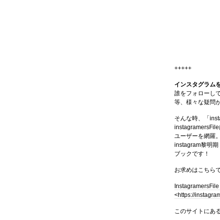
+++++
インスタグラム
誰をフォローし
等、様々な疑問
そんな時、「ins
instagramer
ユーザーを網羅
instagram
ブックです！
お求めはこちら
InstagramersF
<https://instagr
このサイトにあ