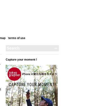
emap
terms‎ of use
Capture your moment !
ュ
使