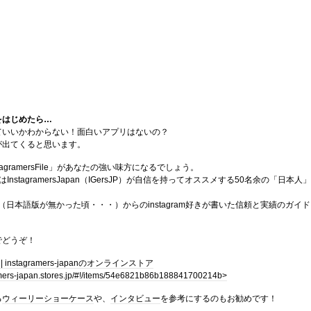
をはじめたら…
ていいかわからない！面白いアプリはないの？
が出てくると思います。
tagramersFile」があなたの強い味方になるでしょう。
sFileはInstagramersJapan（IGersJP）が自信を持ってオススメする50名余の「日本人」
。
黎明期（日本語版が無かった頃・・・）からのinstagram好きが書いた信頼と実績のガイド
でどうぞ！
ile | instagramers-japanのオンラインストア
amers-japan.stores.jp/#!/items/54e6821b86b188841700214b>
る
ウィーリーショーケース
や、
インタビュー
を参考にするのもお勧めです！