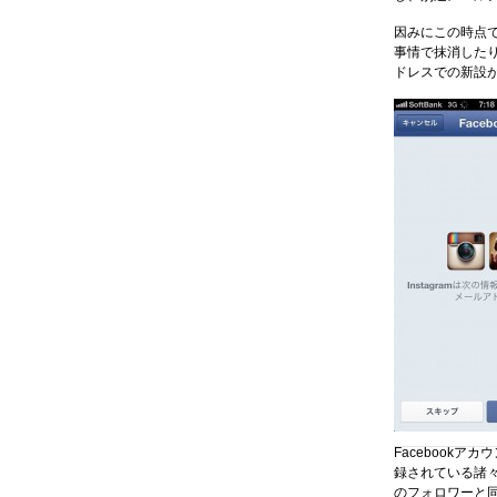
因みにこの時点でF
事情で抹消した
ドレスでの新設
Facebookア
録されている諸々の
のフォロワーと