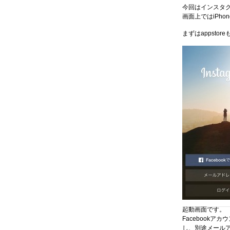
今回はインスタグラ
画面上ではiPho
まずはappsto
起動画面です。
Facebookア
し、別途メール