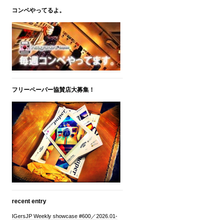
コンペやってるよ。
フリーペーパー協賛店大募集！
recent entry
IGersJP Weekly showcase #600／2026.01-