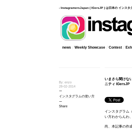
- InstagramersJapan ( IGersJP ) は日本の 
news
Weekly Showcase
Contest
Exhi
いまさら聞けない
By: enzo
ニティ IGersJP
28-02-2014
インスタグラムの使い方
Share
インスタグラム
い方わからんわ
尚、本記事の作成