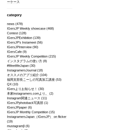
ーケース
category
news
(478)
IGersJP Weekly showcase
(468)
Contest
(128)
IGersJPExhibition
(139)
IGersJP's Instameet
(56)
IGersJPInterview
(90)
IGersCafe
(9)
IGersJP Weekly Competition
(215)
インスタグラムの使い方
(8)
#MeetMeJapan
(30)
InstagramersJournal
(18)
オススメのアプリ紹介
(104)
福岡支部長こーしの写真加工講座
(53)
QX
(10)
IGersよりお知らせ！
(30)
本家instagramers.comより。
(2)
Instagram関連ニュース
(11)
IGersJPphotoback写真部
(1)
IGersJPpaper
(6)
IGersJP Monthly Competition
(15)
InstagramersJapan（IGersJP） on flicker
(19)
mustagramβ
(6)