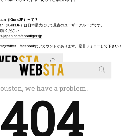
apan（
IGersJP
）って？
rsJapan（IGersJP）は日本最大にして最古のユーザーグループです。
御覧ください！
ers-japan.com/aboutigersjp
ramやtwitter、facebookにアカウントがあります。是非フォローして下さい！