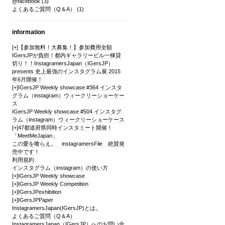
@facebook
(3)
よくあるご質問（Q＆A）
(1)
information
[+]
【参加無料！大募集！】参加費用全額
IGersJPが負担！都内ギャラリービル一棟貸
切り！！InstagramersJapan（IGersJP）
presents 史上最強のインスタグラム展 2015
年6月開催！
[+]
IGersJP Weekly showcase #364 インスタ
グラム（instagram）ウィークリーショーケー
ス
IGersJP Weekly showcase #504 インスタグ
ラム（instagram）ウィークリーショーケース
[+]
47都道府県同時インスタミート開催！
「MeetMeJapan」
この愛を喰らえ。 instagramersFile 絶賛発
売中です！
利用規約
インスタグラム（instagram）の使い方
[+]
IGersJP Weekly showcase
[+]
IGersJP Weekly Competition
[+]
IGersJPexhibition
[+]
IGersJPPaper
InstagramersJapan(IGersJP)とは。
よくあるご質問（Q＆A）
InstagramersJapan（IGersJP）へのお問い合