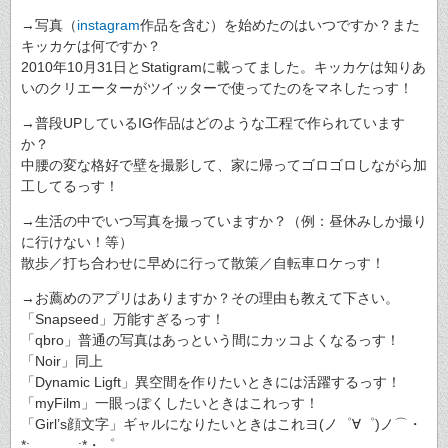
→写真（
instagram
作品を含む）を始めたのはいつですか？また
キッカケは何ですか？
2010年10月31日とStatigramに載ってました。キッカケは知りあ
いのクリエーターがツイッターで使ってたのをマネしたっす！
→普段UPしているIG作品はどのような工程で作られています
か？
中腰の変な格好で壁を撮影して、家に帰ってゴロゴロしながら加
工してるっす！
→生活の中でいつ写真を撮っていますか？（例：昼休みしか撮り
に行けない！等）
散歩／打ち合わせに早めに行って散策／自転車ロケっす！
→お薦めのアプリはありますか？その理由も教えて下さい。
「Snapseed」万能すぎるっす！
「qbro」普通の写真はあっという間にカッコよくなるっす！
「Noir」同上
「Dynamic Ligft」異空間を作りたいときには活躍するっす！
「myFilm」一眼っぽくしたいときはこれっす！
「Girl’s顔文字」ギャルになりたいときはこれヨ(ノ゜∀゜)ノ⌒・
*:.。. .。.:*・゜