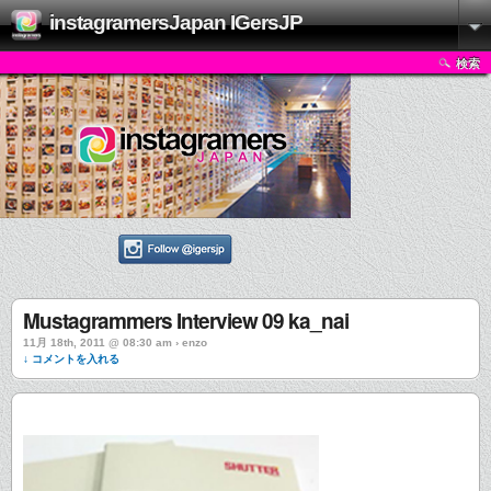
instagramersJapan IGersJP
検索
Mustagrammers Interview 09 ka_nai
11月 18th, 2011 @ 08:30 am › enzo
↓ コメントを入れる