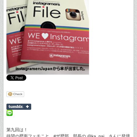
第九回は！
待望の壁面フェチこと #ザ壁部 部長の @ka_nai さんに登壇