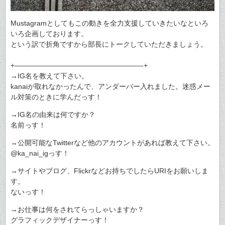
Mustagramとしてもこの動きを全力支援していきたいなといろ
いろ企画しております。
という訳で折角ですから部長にトークしていただきましょう。
+——————————————————-+
→IG名を教えて下さい。
kanaiが取れなかったんで、アンダーバー入れました。迷惑メー
ル対策のときに学んだっす！
→IG名の由来は何ですか？
名前っす！
→公開可能なTwitterなど他のアカウントがあれば教えて下さい。
@ka_nai_igっす！
→サイトやブログ、Flickrなどお持ちでしたらURIをお願いしま
す。
ないっす！
→お仕事は何をされてらっしゃいますか？
グラフィックデザイナーっす！