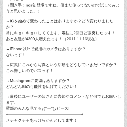
（聞き手：noir初登場ですね。僕まだ使ってないので試してみよ
うと思いました。）
→IGを始めて変わったことはありますか？どう変わりました
か？
常にキョロキョロしててます。電柱に2回ほど激突したっす！
あと友達が4300人増えたっす！（2011.11.16現在）
→iPhone以外で愛用のカメラはありますか？
ないっす！
→広義にこれから写真という活動をどうしていきたいですか？
これ難しいのでパスっす！
→Mustagramに要望はありますか？
どんどんIGの可能性を広げてください！
→最後にユーザーの皆さんに告知やコメントなど何でもお願いし
ます。
壁部のみんな見てるy(^ー^)yピース!
+——————————————————-+
メチャクチャあっけらかんとしてます！