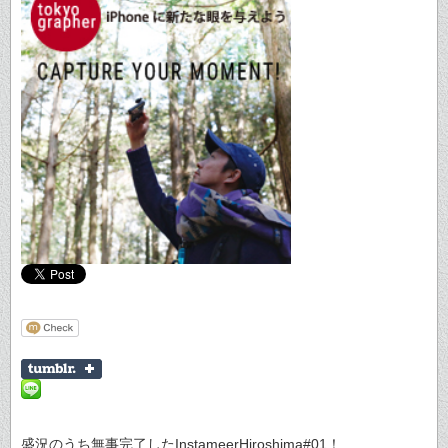
盛況のうち無事完了したInstameerHiroshima#01！