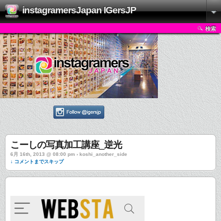
instagramersJapan IGersJP
検索
こーしの写真加工講座_逆光
6月 16th, 2013 @ 08:00 pm › koshi_another_side
↓ コメントまでスキップ